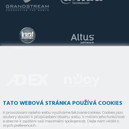
TATO WEBOVÁ STRÁNKA POUŽÍVÁ COOKIES
K provozování našeho webu využíváme takzvané cookies. Cookies jsou
soubory sloužící k přizpůsobení obsahu webu, k měření jeho funkčnosti
a obecně k zajištění vaší maximální spokojenosti. Dejte nám vědět o
svých preferencích.