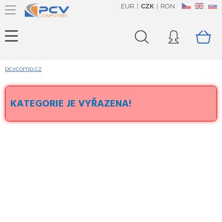
EUR
CZK
RON
CZ
EN
SK
pcvcomp.cz
KATEGORIE JE VYŘAZENA!