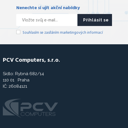
Nenechte si ujít akční nabídky
Přihlásit se
Souhlasím se zasíláním marketingových informací
PCV Computers, s.r.o.
Sídlo: Rybná 682/14
110 01 Praha
IČ: 26084121