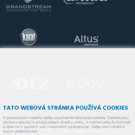
TATO WEBOVÁ STRÁNKA POUŽÍVÁ COOKIES
K provozování našeho webu využíváme takzvané cookies. Cookies jsou
soubory sloužící k přizpůsobení obsahu webu, k měření jeho funkčnosti
a obecně k zajištění vaší maximální spokojenosti. Dejte nám vědět o
svých preferencích.