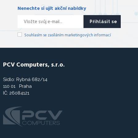
Nenechte si ujít akční nabídky
Přihlásit se
Souhlasím se zasíláním marketingových informací
PCV Computers, s.r.o.
Sídlo: Rybná 682/14
110 01 Praha
IČ: 26084121