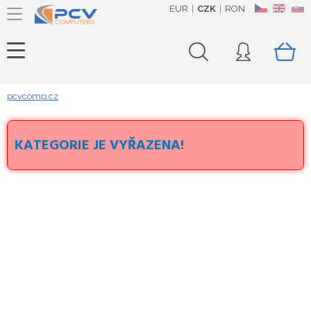
EUR
CZK
RON
CZ
EN
SK
pcvcomp.cz
KATEGORIE JE VYŘAZENA!