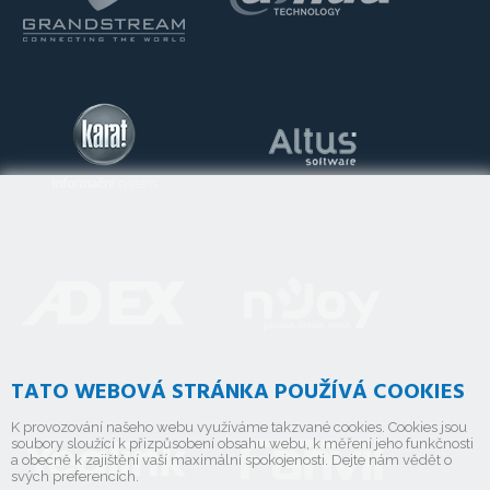
TATO WEBOVÁ STRÁNKA POUŽÍVÁ COOKIES
K provozování našeho webu využíváme takzvané cookies. Cookies jsou
soubory sloužící k přizpůsobení obsahu webu, k měření jeho funkčnosti
a obecně k zajištění vaší maximální spokojenosti. Dejte nám vědět o
svých preferencích.