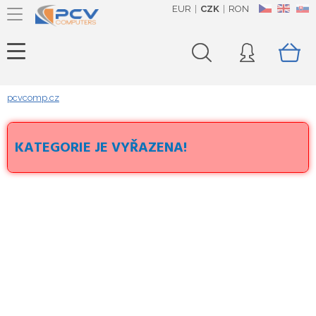
EUR
CZK
RON
CZ
EN
SK
pcvcomp.cz
KATEGORIE JE VYŘAZENA!