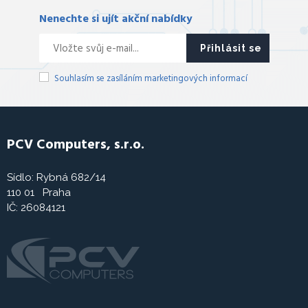
Nenechte si ujít akční nabídky
Přihlásit se
Souhlasím se zasíláním marketingových informací
PCV Computers, s.r.o.
Sídlo: Rybná 682/14
110 01 Praha
IČ: 26084121