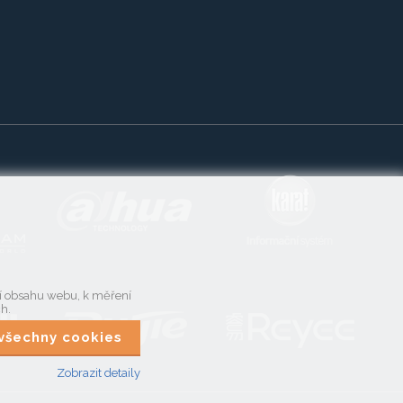
ní obsahu webu, k měření
ch.
t všechny cookies
Zobrazit detaily