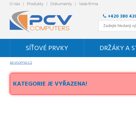
O nás
Produkty
Dokumenty
Vaše firma
+420 380 42
SÍŤOVÉ PRVKY
DRŽÁKY A 
pcvcomp.cz
KATEGORIE JE VYŘAZENA!