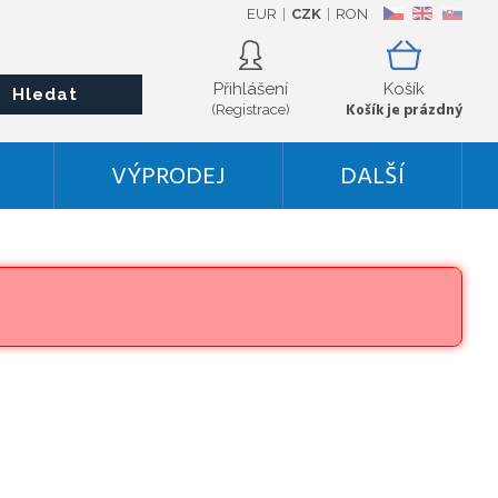
EUR
CZK
RON
CZ
EN
SK
Přihlášení
Košík
Hledat
Košík je prázdný
(Registrace)
VÝPRODEJ
DALŠÍ