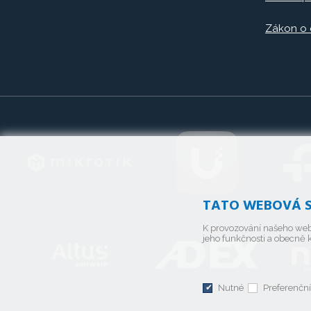
Zákon o
TATO WEBOVÁ S
K provozování našeho web
jeho funkčnosti a obecně k
Nutné
Preferenční