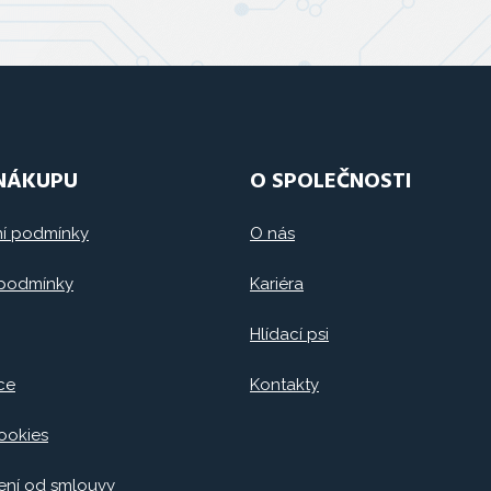
 NÁKUPU
O SPOLEČNOSTI
í podmínky
O nás
 podmínky
Kariéra
Hlídací psi
ce
Kontakty
ookies
ní od smlouvy