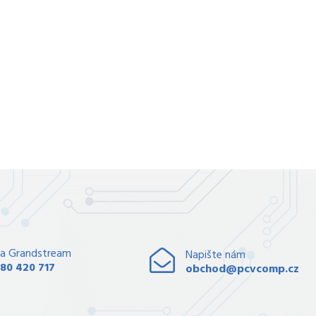
a Grandstream
Napište nám
80 420 717
obchod@pcvcomp.cz