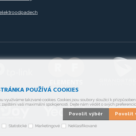
 elektroodpadech
TRÁNKA POUŽÍVÁ COOKIES
u využíváme takzvané cookies. Cookies jsou soubory sloužící k přizpůsobe
 zajištění vaší maximální spokojenosti. Dejte nám vědět o svých preferencí
Povolit výběr
Povoli
Statistické
Marketingové
Neklasifikované