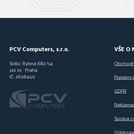
PCV Computers, s.r.o.
VŠE O
Sídlo: Rybná 682/14
Obchodn
110 01 Praha
IČ: 26084121
Platební
GDPR
Reklama
Správa c
Odstoupe