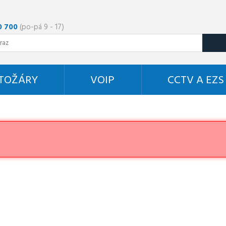
0 700
(po-pá 9 - 17)
STOŽÁRY
VOIP
CCTV A EZS