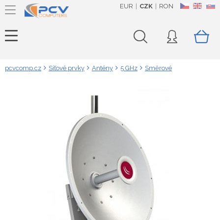
EUR
CZK
RON
CZ
EN
SK
pcvcomp.cz
Síťové prvky
Antény
5 GHz
Směrové