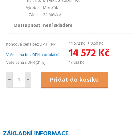
Part No.
MTAD-5G-30D3-4PA
Výrobce
MikroTik
Záruka
24 Měsíce
Dostupnost
není skladem
14 572
Kč
+ 0.60
Kč
Koncová cena bez DPH + RP
14 572
Kč
Vaše cena bez DPH a poplatků
Vaše cena s DPH (21%)
17 633
Kč
Přidat do košíku
ZÁKLADNÍ INFORMACE