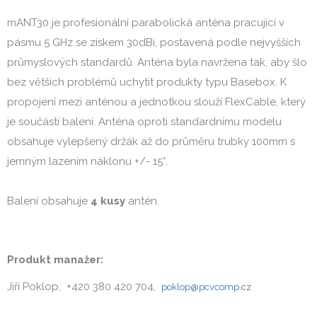
mANT30 je profesionální parabolická anténa pracující v
pásmu 5 GHz se ziskem 30dBi, postavená podle nejvyšších
průmyslových standardů. Anténa byla navržena tak, aby šlo
bez větších problémů uchytit produkty typu Basebox. K
propojení mezi anténou a jednotkou slouží FlexCable, který
je součástí balení. Anténa oproti standardnímu modelu
obsahuje vylepšený držák až do průměru trubky 100mm s
jemným lazením náklonu +/- 15°.
Balení obsahuje
4 kusy
antén.
Produkt manažer:
Jiří Poklop, +420 380 420 704,
poklop@pcvcomp.cz