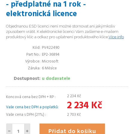
- předplatné na 1 rok -
elektronická licence
Objednanou ESD licenci není možné stornovat ani jakýmkoliv
zpusobem vrátit. K elektronické licenci Vám zašleme e-mailem
produktový klíc a odkaz pro uplatnení produktového klíce.
Více info
Kód
PV422490
Part No.
EP2-36894
Výrobce
Microsoft
Záruka
6 Měsíce
Dostupnost
u dodavatele
2 234
Kč
Koncová cena bez DPH + RP
2 234
Kč
Vaše cena bez DPH a poplatků
Vaše cena s DPH (21%)
2 703
Kč
Přidat do košíku