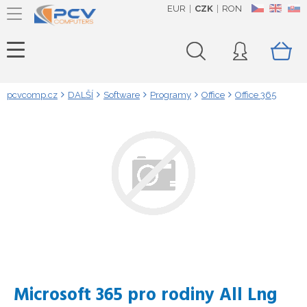
EUR
CZK
RON
CZ
EN
SK
pcvcomp.cz
DALŠÍ
Software
Programy
Office
Office 365
Microsoft 365 pro rodiny All Lng