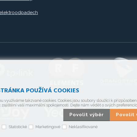
 elektroodpadech
TRÁNKA POUŽÍVÁ COOKIES
u využíváme takzvané cookies. Cookies jsou soubory sloužící k přizpůsobe
 zajištění vaší maximální spokojenosti. Dejte nám vědět o svých preferencí
Povolit výběr
Povoli
Statistické
Marketingové
Neklasifikované