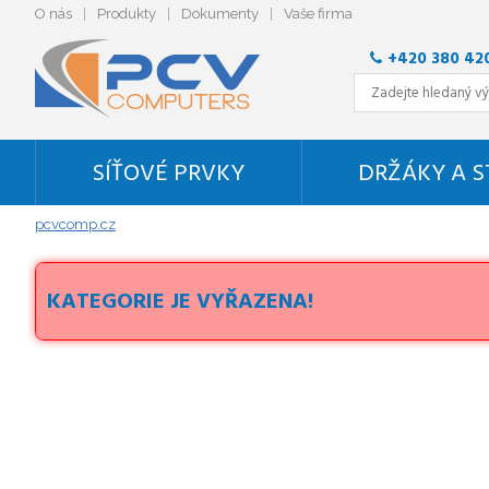
O nás
Produkty
Dokumenty
Vaše firma
+420 380 42
SÍŤOVÉ PRVKY
DRŽÁKY A 
pcvcomp.cz
KATEGORIE JE VYŘAZENA!