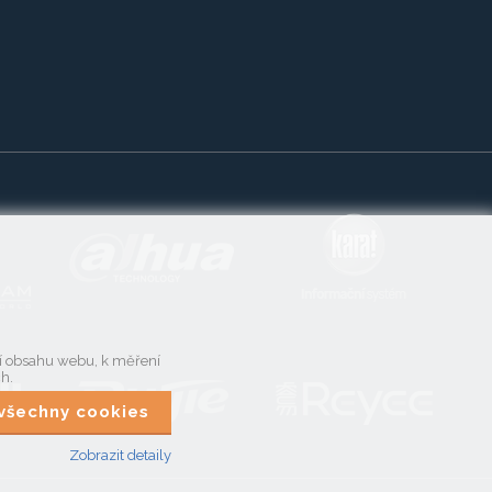
ní obsahu webu, k měření
ch.
t všechny cookies
Zobrazit detaily