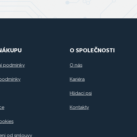
 NÁKUPU
O SPOLEČNOSTI
í podmínky
O nás
 podmínky
Kariéra
Hlídací psi
ce
Kontakty
ookies
ní od smlouvy