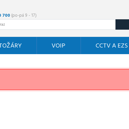
0 700
(po-pá 9 - 17)
STOŽÁRY
VOIP
CCTV A EZS