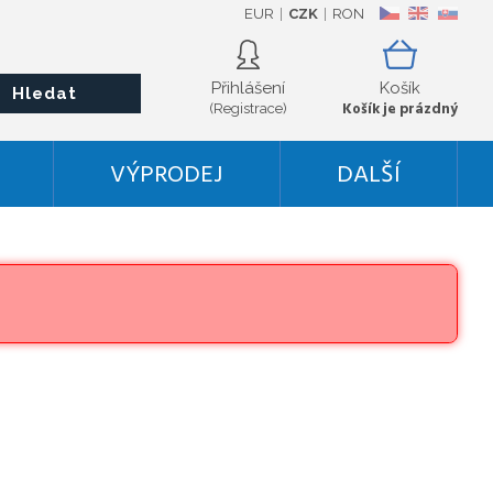
EUR
CZK
RON
CZ
EN
SK
Přihlášení
Košík
Hledat
Košík je prázdný
(Registrace)
VÝPRODEJ
DALŠÍ