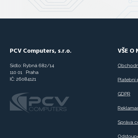
PCV Computers, s.r.o.
VŠE O
Sídlo: Rybná 682/14
Obchodn
110 01 Praha
IČ: 26084121
Platební
GDPR
Reklama
Správa c
Odstoupe