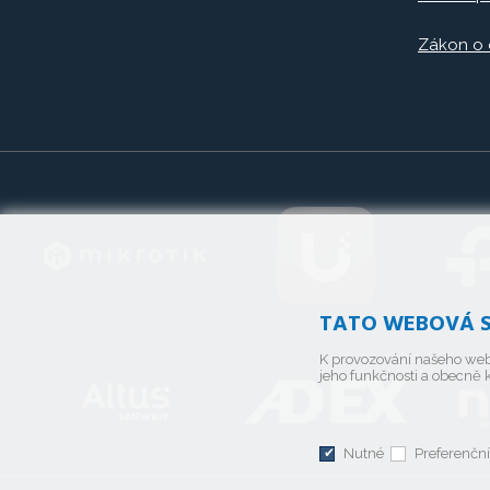
Zákon o
TATO WEBOVÁ S
K provozování našeho web
jeho funkčnosti a obecně k
Nutné
Preferenční