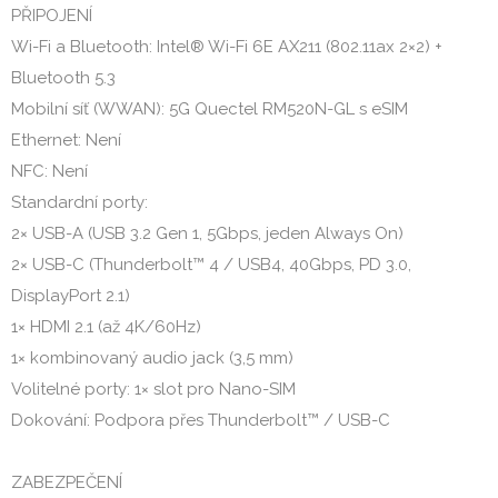
PŘIPOJENÍ
Wi-Fi a Bluetooth: Intel® Wi-Fi 6E AX211 (802.11ax 2×2) +
Bluetooth 5.3
Mobilní síť (WWAN): 5G Quectel RM520N-GL s eSIM
Ethernet: Není
NFC: Není
Standardní porty:
2× USB-A (USB 3.2 Gen 1, 5Gbps, jeden Always On)
2× USB-C (Thunderbolt™ 4 / USB4, 40Gbps, PD 3.0,
DisplayPort 2.1)
1× HDMI 2.1 (až 4K/60Hz)
1× kombinovaný audio jack (3,5 mm)
Volitelné porty: 1× slot pro Nano-SIM
Dokování: Podpora přes Thunderbolt™ / USB-C
ZABEZPEČENÍ