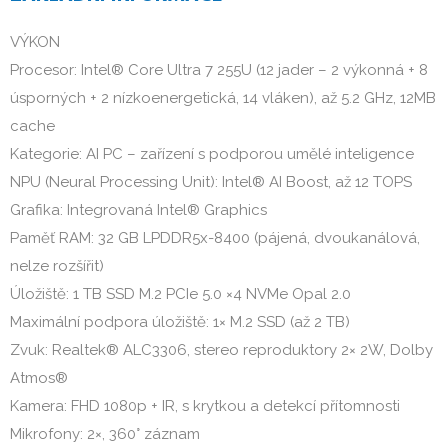
VÝKON
Procesor: Intel® Core Ultra 7 255U (12 jader – 2 výkonná + 8
úsporných + 2 nízkoenergetická, 14 vláken), až 5.2 GHz, 12MB
cache
Kategorie: AI PC – zařízení s podporou umělé inteligence
NPU (Neural Processing Unit): Intel® AI Boost, až 12 TOPS
Grafika: Integrovaná Intel® Graphics
Paměť RAM: 32 GB LPDDR5x-8400 (pájená, dvoukanálová,
nelze rozšířit)
Úložiště: 1 TB SSD M.2 PCIe 5.0 ×4 NVMe Opal 2.0
Maximální podpora úložiště: 1× M.2 SSD (až 2 TB)
Zvuk: Realtek® ALC3306, stereo reproduktory 2× 2W, Dolby
Atmos®
Kamera: FHD 1080p + IR, s krytkou a detekcí přítomnosti
Mikrofony: 2×, 360° záznam