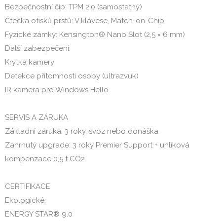
Bezpečnostní čip: TPM 2.0 (samostatný)
Čtečka otisků prstů: V klávese, Match-on-Chip
Fyzické zámky: Kensington® Nano Slot (2,5 × 6 mm)
Další zabezpečení:
Krytka kamery
Detekce přítomnosti osoby (ultrazvuk)
IR kamera pro Windows Hello
SERVIS A ZÁRUKA
Základní záruka: 3 roky, svoz nebo donáška
Zahrnutý upgrade: 3 roky Premier Support + uhlíková
kompenzace 0,5 t CO2
CERTIFIKACE
Ekologické:
ENERGY STAR® 9.0