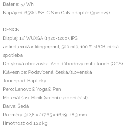
Baterie: 57 Wh
Napájení: 65W USB-C Slim GaN adaptér (3pinový)
DESIGN
Displej: 14" WUXGA (1920×1200), IPS,
antireflexní/antifingerprint, 500 nitů, 100 % sRGB, nízká
spotřeba
Dotyková obrazovka: Ano, 10bodový multi-touch (OGS)
Klávesnice: Podsvícená, česká/slovenská
Touchpad: Haptický
Pero: Lenovo® Yoga® Pen
Materiál šasi: Hliník (vrchní i spodní část)
Barva: Šedá
Rozměry: 312,8 × 217,65 × 16,19–18,3 mm
Hmotnost: od 1,22 kg