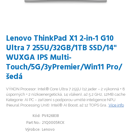
Lenovo ThinkPad X1 2-in-1 G10
Ultra 7 255U/32GB/1TB SSD/14"
WUXGA IPS Multi-
Touch/5G/3yPremier/Win11 Pro/
šedá
VÝKON Procesor: Intel® Core Ultra 7 255U (12 jader – 2 výkonná + 8
úsporných + 2 nízkoenergetická, 14 vláken), až 5.2 GHz, 12MB cache
Kategorie: AI PC – zařízení s podporou umělé inteligence NPU
(Neural Processing Unit): Intel® AI Boost, až 12 TOPS Gra...
Více info
Kód
PV426838
Part No.
21Q0005RCK
Výrobce
Lenovo