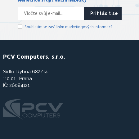
Nenechte si ujít akční nabídky
Přihlásit se
Souhlasím se zasíláním marketingových informací
PCV Computers, s.r.o.
Sídlo: Rybná 682/14
110 01 Praha
IČ: 26084121