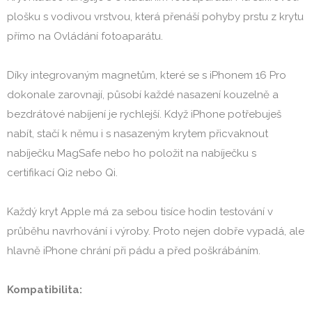
plošku s vodivou vrstvou, která přenáší pohyby prstu z krytu 
přímo na Ovládání fotoaparátu.

Díky integrovaným magnetům, které se s iPhonem 16 Pro 
dokonale zarovnají, působí každé nasazení kouzelně a 
bezdrátové nabíjení je rychlejší. Když iPhone potřebuješ 
nabít, stačí k němu i s nasazeným krytem přicvaknout 
nabíječku MagSafe nebo ho položit na nabíječku s 
certifikací Qi2 nebo Qi.

Každý kryt Apple má za sebou tisíce hodin testování v 
průběhu navrhování i výroby. Proto nejen dobře vypadá, ale 
hlavně iPhone chrání při pádu a před poškrábáním.

Kompatibilita: 