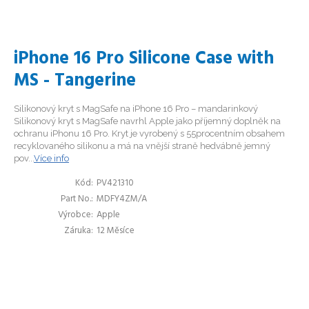
iPhone 16 Pro Silicone Case with
MS - Tangerine
Silikonový kryt s MagSafe na iPhone 16 Pro – mandarinkový
Silikonový kryt s MagSafe navrhl Apple jako příjemný doplněk na
ochranu iPhonu 16 Pro. Kryt je vyrobený s 55procentním obsahem
recyklovaného silikonu a má na vnější straně hedvábně jemný
pov...
Více info
Kód
PV421310
Part No.
MDFY4ZM/A
Výrobce
Apple
Záruka
12 Měsíce