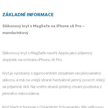
ZÁKLADNÍ INFORMACE
Silikonový kryt s MagSafe na iPhone 16 Pro – 
mandarinkový 
Silikonový kryt s MagSafe navrhl Apple jako příjemný 
doplněk na ochranu iPhonu 16 Pro.

Kryt je vyrobený s 55procentním obsahem recyklovaného 
silikonu a má na vnější straně hedvábně jemný povrch, který 
se příjemně drží. Na vnitřní straně přístroj chrání podšívka z 
jemného mikrovlákna.

Kryt hladce funguje s Ovládáním fotoaparátu. Má safírovou 