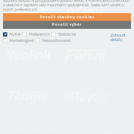
soubory sloužící k přizpůsobení obsahu webu, k měření jeho funkčnosti
a obecně k zajištění vaší maximální spokojenosti. Dejte nám vědět o
svých preferencích.
Povolit všechny cookies
Povolit výběr
Nutné
Preferenční
Statistické
Zobrazit
detaily
Marketingové
Neklasifikované
© Copyright 2026
PCV Computers, s.r.o.