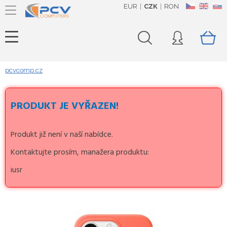
EUR
CZK
RON
CZ
EN
SK
pcvcomp.cz
PRODUKT JE VYŘAZEN!
Produkt již není v naší nabídce.
Kontaktujte prosím, manažera produktu:
iusr