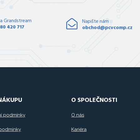
a Grandstream
Napište nám
80 420 717
obchod@pcvcomp.cz
 NÁKUPU
O SPOLEČNOSTI
í podmínky
O nás
 podmínky
Kariéra