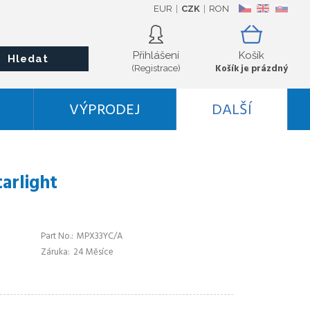
EUR
CZK
RON
CZ
EN
SK
Přihlášení
Košík
Hledat
Košík je prázdný
(Registrace)
VÝPRODEJ
DALŠÍ
arlight
Part No.
MPX33YC/A
Záruka
24 Měsíce