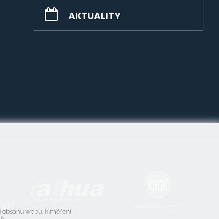
AKTUALITY
ní obsahu webu, k měření
ch.