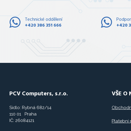
Technické oddělení
Podpor
+420 386 351 666
+420 3
PCV Computers, s.r.o.
VŠE O
Sídlo: Rybná 682/14
Obchodn
110 01 Praha
IČ: 26084121
Platební