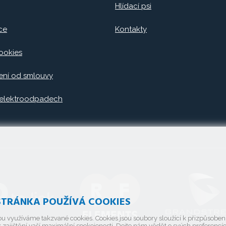
Hlídací psi
ce
Kontakty
ookies
ní od smlouvy
 elektroodpadech
TRÁNKA POUŽÍVÁ COOKIES
u využíváme takzvané cookies. Cookies jsou soubory sloužící k přizpůsobe
 zajištění vaší maximální spokojenosti. Dejte nám vědět o svých preferencí