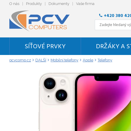
O nás
Produkty
Dokumenty
Vaše firma
+420 380 42
SÍŤOVÉ PRVKY
DRŽÁKY A 
pcvcomp.cz
DALŠÍ
Mobilní telefony
Apple
Telefony