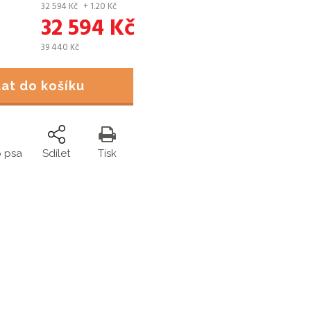
32 594
Kč
+ 1.20
Kč
32 594
Kč
39 440
Kč
idat do košíku
o psa
Sdílet
Tisk