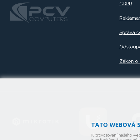
GDPR
Reklama
Správa c
Odstoupe
Zákon o
TATO WEBOVÁ S
K provozování našeho web
jeho funkčnosti a obecně k