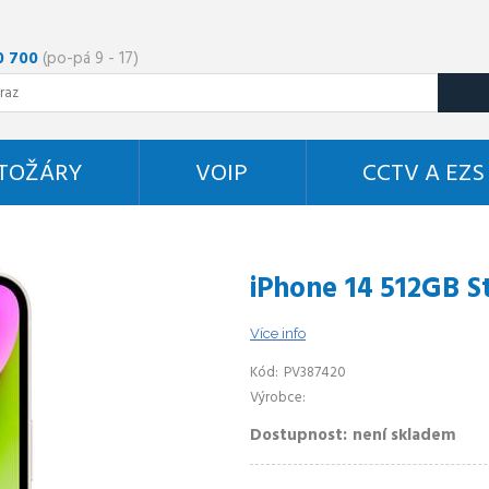
0 700
(po-pá 9 - 17)
STOŽÁRY
VOIP
CCTV A EZS
iPhone 14 512GB St
Více info
Kód
PV387420
Výrobce
Dostupnost
není skladem