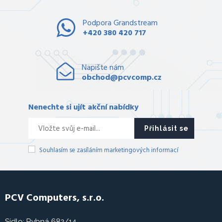
Podpora Grandstream
+420 380 420 717
Napište nám
obchod@pcvcomp.cz
Nenechte si ujít akční nabídky
Přihlásit se
Souhlasím se zasíláním marketingových informací
PCV Computers, s.r.o.
Sídlo: Rybná 682/14