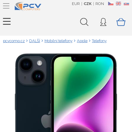
EUR
CZK
RON
CZ
EN
SK
pcvcomp.cz
DALŠÍ
Mobilní telefony
Apple
Telefony