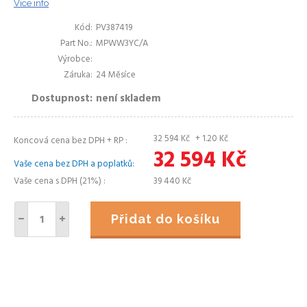
Více info
Kód
PV387419
Part No.
MPWW3YC/A
Výrobce
Záruka
24 Měsíce
Dostupnost
není skladem
32 594
Kč
+ 1.20
Kč
Koncová cena bez DPH + RP
32 594
Kč
Vaše cena bez DPH a poplatků
Vaše cena s DPH (21%)
39 440
Kč
Přidat do košíku