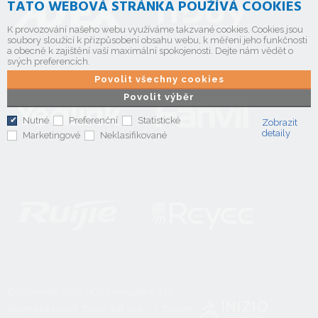
TATO WEBOVÁ STRÁNKA POUŽÍVÁ COOKIES
K provozování našeho webu využíváme takzvané cookies. Cookies jsou
soubory sloužící k přizpůsobení obsahu webu, k měření jeho funkčnosti
a obecně k zajištění vaší maximální spokojenosti. Dejte nám vědět o
svých preferencích.
Povolit všechny cookies
Povolit výběr
Nutné
Preferenční
Statistické
Zobrazit
detaily
Marketingové
Neklasifikované
© Copyright 2026
PCV Computers, s.r.o.
Technické řešení
CyberSoft s.r.o.
Design