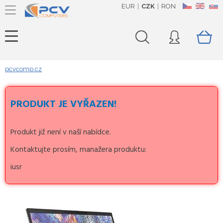
EUR
CZK
RON
CZ
EN
SK
pcvcomp.cz
PRODUKT JE VYŘAZEN!
Produkt již není v naší nabídce.
Kontaktujte prosím, manažera produktu:
iusr