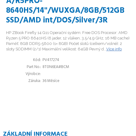
A/R5PRO-
8640HS/14"/WUXGA/8GB/512GB
SSD/AMD int/DOS/Silver/3R
HP ZBook Firefly 14 G11 Operační systém: Free DOS Procesor: AMD
Ryzen 5 PRO 8640HS (6 jader, 12 vláken, 3,5/4,9 GHz, 16 MB cache)
Paměť: 8GB DDR5-5600 (1× 8GB) Počet slotů (celkem/volné): 2
sloty SODIMM (2/1) Maximální velikost: 64GB Pevný d...
Více info
Kód
PV417274
Part No.
8T0N6EA#BCM
Výrobce
Záruka
36 Měsíce
ZÁKLADNÍ INFORMACE