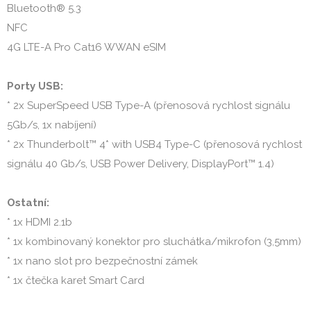
Bluetooth® 5.3

NFC

4G LTE-A Pro Cat16 WWAN eSIM

Porty USB:
* 2x SuperSpeed USB Type-A (přenosová rychlost signálu 
5Gb/s, 1x nabíjení)

* 2x Thunderbolt™ 4* with USB4 Type-C (přenosová rychlost 
signálu 40 Gb/s, USB Power Delivery, DisplayPort™ 1.4)

Ostatní:
* 1x HDMI 2.1b

* 1x kombinovaný konektor pro sluchátka/mikrofon (3,5mm)

* 1x nano slot pro bezpečnostní zámek

* 1x čtečka karet Smart Card
