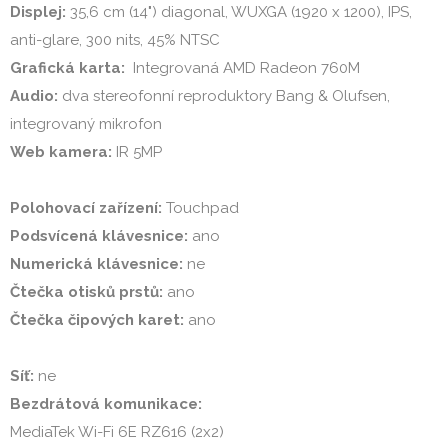
Displej:
 35,6 cm (14") diagonal, WUXGA (1920 x 1200), IPS, 
Grafická karta: 
Audio:
 dva stereofonní reproduktory Bang & Olufsen, 
Web kamera:
 IR 5MP

Polohovací zařízení:
Podsvícená klávesnice:
Numerická klávesnice:
Čtečka otisků prstů:
Čtečka čipových karet:
 ano

Síť:
Bezdrátová komunikace:
MediaTek Wi-Fi 6E RZ616 (2x2)
