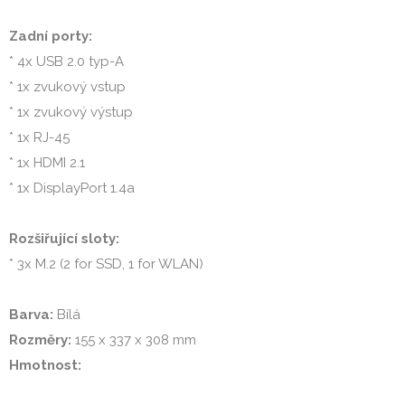
Zadní porty:
* 4x USB 2.0 typ-A

* 1x zvukový vstup

* 1x zvukový výstup

* 1x RJ-45

* 1x HDMI 2.1

* 1x DisplayPort 1.4a

Rozšiřující sloty:
* 3x M.2 (2 for SSD, 1 for WLAN)

Barva:
Rozměry:
Hmotnost: 