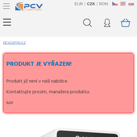
EUR
CZK
RON
CZ
EN
SK
pcvcomp.cz
PRODUKT JE VYŘAZEN!
Produkt již není v naší nabídce.
Kontaktujte prosím, manažera produktu:
iusr