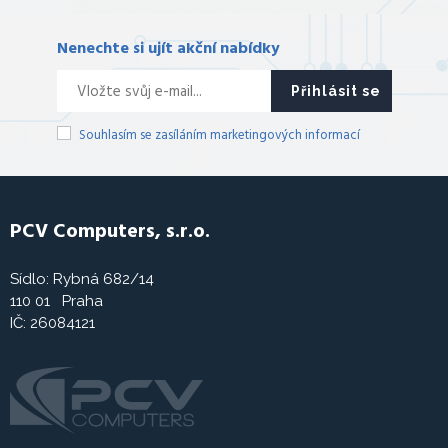
Nenechte si ujít akční nabídky
Přihlásit se
Souhlasím se zasíláním marketingových informací
PCV Computers, s.r.o.
Sídlo: Rybná 682/14
110 01 Praha
IČ: 26084121