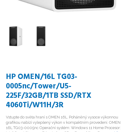
HP OMEN/16L TG03-
0005nc/Tower/U5-
225F/32GB/1TB SSD/RTX
4060Ti/W11H/3R
Vstupte do světa hraní s OMEN 16L. Poháněný vysoce výkonnou
grafikou nabízí vylepšený výkon v kompaktním provedení. OMEN
16L TG03-0005nc Operační systém: Windows 11 Home Procesor: