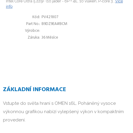
Intel Core Ultra 5 225F (10 jader - 6P + 4E, 10 vláken, P-core 3...
Více
info
Kód
PV421807
Part No.
B9DZ9EA#BCM
Výrobce
Záruka
36 Měsíce
ZÁKLADNÍ INFORMACE
Vstupte do světa hraní s OMEN 16L. Poháněný vysoce 
výkonnou grafikou nabízí vylepšený výkon v kompaktním 
provedení.
