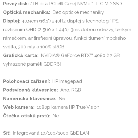
Pevný disk: 
Optická mechanika: 
Displej:
 40,9cm (16,1") 240Hz displej s technologií IPS, 
rozlišením QHD (2 560 x 1 440), 3ms dobou odezvy, tenkým 
rámečkem, antireflexní úpravou, funkcí tlumení modrého 
Grafická karta: 
 NVIDIA® GeForce RTX™ 4080 (12 GB 
vyhrazené paměti GDDR6)

Polohovací zařízení: 
Podsvícená klávesnice: 
Numerická klávesnice: 
Web kamera: 
Čtečka otisků prstů: 
 Ne

Síť: 