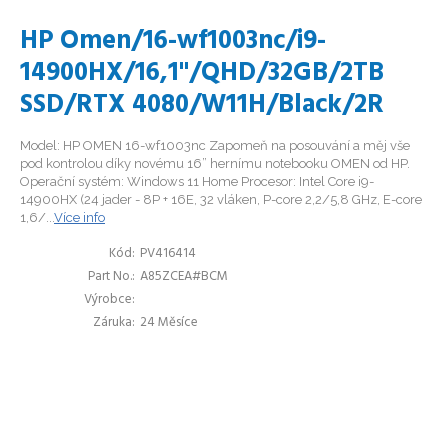
HP Omen/16-wf1003nc/i9-
14900HX/16,1"/QHD/32GB/2TB
SSD/RTX 4080/W11H/Black/2R
Model: HP OMEN 16-wf1003nc Zapomeň na posouvání a měj vše
pod kontrolou díky novému 16” hernímu notebooku OMEN od HP.
Operační systém: Windows 11 Home Procesor: Intel Core i9-
14900HX (24 jader - 8P + 16E, 32 vláken, P-core 2,2/5,8 GHz, E-core
1,6/...
Více info
Kód
PV416414
Part No.
A85ZCEA#BCM
Výrobce
Záruka
24 Měsíce