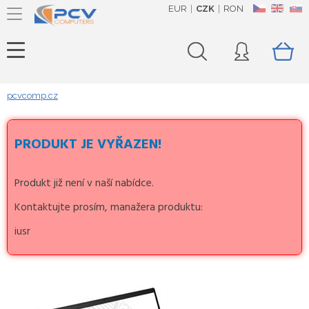
EUR
CZK
RON
CZ
EN
SK
pcvcomp.cz
PRODUKT JE VYŘAZEN!
Produkt již není v naší nabídce.
Kontaktujte prosím, manažera produktu:
iusr