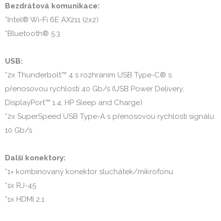
Bezdrátová komunikace: 
*Intel® Wi-Fi 6E AX211 (2x2)

*Bluetooth® 5.3

USB: 
*2x Thunderbolt™ 4 s rozhraním USB Type-C® s 
přenosovou rychlostí 40 Gb/s (USB Power Delivery, 
DisplayPort™ 1.4, HP Sleep and Charge)

*2x SuperSpeed USB Type-A s přenosovou rychlostí signálu 
10 Gb/s

Další konektory: 
*1× kombinovaný konektor sluchátek/mikrofonu

*1x RJ-45

*1x HDMI 2.1
