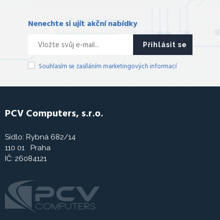
Nenechte si ujít akční nabídky
Přihlásit se
Souhlasím se zasíláním marketingových informací
PCV Computers, s.r.o.
Sídlo: Rybná 682/14
110 01 Praha
IČ: 26084121