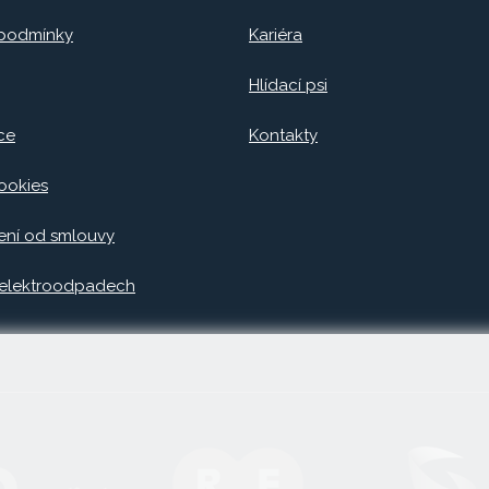
 podmínky
Kariéra
Hlídací psi
ce
Kontakty
ookies
ní od smlouvy
 elektroodpadech