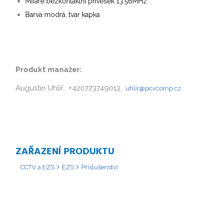
Mifare bezkontaktní přívěšek 13.56MHz
Barva
modrá, tvar kapka
Produkt manažer:
Augustin Uhlíř, +420773749013,
uhlir@pcvcomp.cz
ZAŘAZENÍ PRODUKTU
CCTV a EZS
EZS
Příslušenství