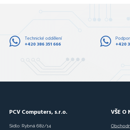
Technické oddělení
Podpor
+420 386 351 666
+420 3
PCV Computers, s.r.o.
VŠE O
Sídlo: Rybná 682/14
Obchodn