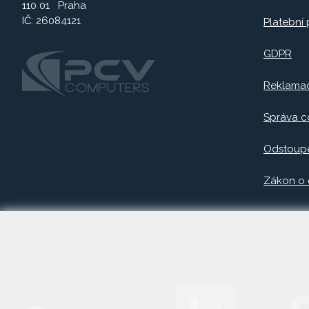
110 01 Praha
IČ: 26084121
Platební
GDPR
Reklama
Správa c
Odstoupe
Zákon o