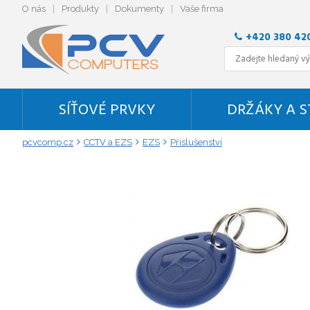
O nás
Produkty
Dokumenty
Vaše firma
+420 380 42
SÍŤOVÉ PRVKY
DRŽÁKY A 
pcvcomp.cz
CCTV a EZS
EZS
Příslušenství