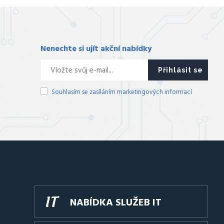
Nenechte si ujít akční nabídky
Přihlásit se
Souhlasím se zasíláním marketingových informací
NABÍDKA SLUŽEB IT