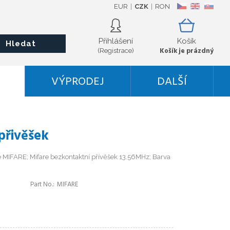
EUR
CZK
RON
CZ
EN
SK
Přihlášení
Košík
Hledat
Košík je prázdný
(Registrace)
VÝPRODEJ
DALŠÍ
přivěšek
e MIFARE; Mifare bezkontaktní přívěšek 13.56MHz; Barva
Part No.
MIFARE