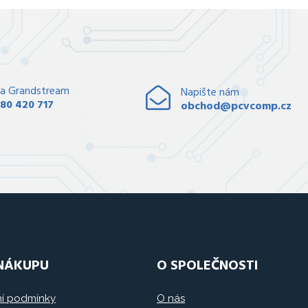
a Grandstream
Napište nám
80 420 717
obchod@pcvcomp.cz
 NÁKUPU
O SPOLEČNOSTI
í podmínky
O nás