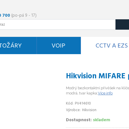
0 700
(po-pá 9 - 17)
STOŽÁRY
VOIP
CCTV A EZS
Hikvision MIFARE 
Modrý bezkontaktní přívěšek na klíč
modrá, tvar kapka;
Více info
Kód
PV414610
Výrobce
Hikvision
Dostupnost
skladem