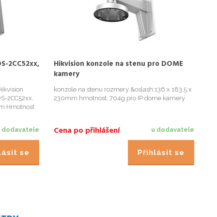
DS-2CC52xx,
Hikvision konzole na stenu pro DOME
Hi
kamery
b
ikvision
konzole na stenu rozmery &oslash;136 x 183,5 x
Ko
DS-2CC52xx,
230mm hmotnost: 704g pro IP dome kamery
bo
m Hmotnost
Ma
14
8
Cena po přihlášení
 dodavatele
u dodavatele
lásit se
Přihlásit se