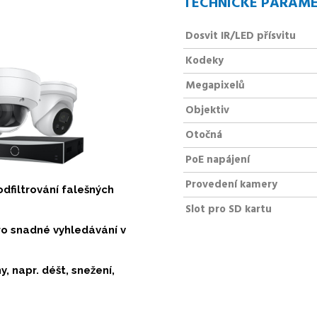
TECHNICKÉ PARAM
Dosvit IR/LED přísvitu
Kodeky
Megapixelů
Objektiv
Otočná
PoE napájení
Provedení kamery
dfiltrování falešných
Slot pro SD kartu
ro snadné vyhledávání v
, napr. déšt, snežení,