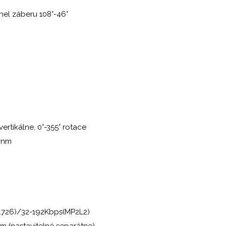
hel záberu 108°-46°
vertikálne, 0°-355° rotace
50nm
G.726)/32-192Kbps(MP2L2)
am (nastavitelné separátne)