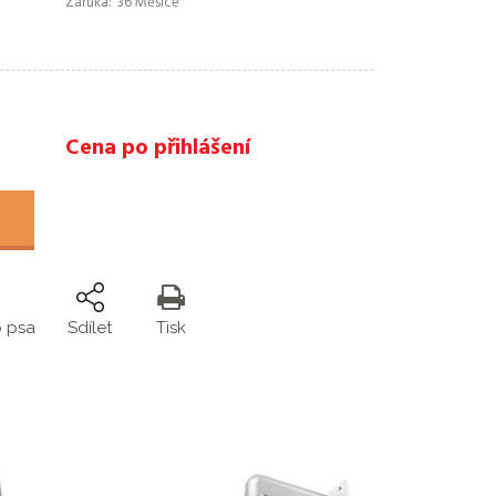
Záruka
36 Měsíce
Cena po přihlášení
o psa
Sdílet
Tisk