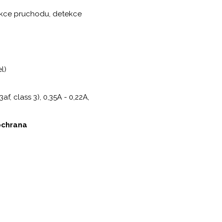
tekce pruchodu, detekce
l)
, class 3), 0,35A - 0,22A,
ochrana