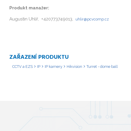
Produkt manažer:
Augustin Uhlíř, +420773749013,
uhlir@pcvcomp.cz
ZAŘAZENÍ PRODUKTU
CCTV a EZS
IP
IP kamery
Hikvision
Turret - dome ball