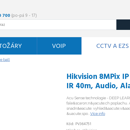
0 700
(po-pá 9 - 17)
STOŽÁRY
VOIP
CCTV A EZS
e ball
Hikvision 8MPix I
IR 40m, Audio, Al
Acu Sense technologie - DEEP LEARN
fale&scaron;n&yacute;ch poplachu. A
snadn&eacute; vyhled&aacute;v&aac
&uacute;spo...
Více info
Kód
PV364751