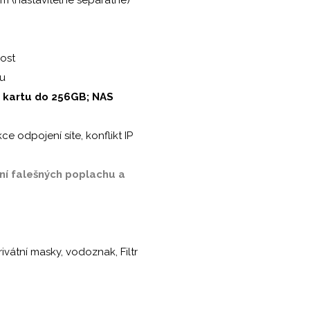
rost
nu
 kartu do 256GB; NAS
 odpojení síte, konflikt IP
ání falešných poplachu a
vátní masky, vodoznak, Filtr