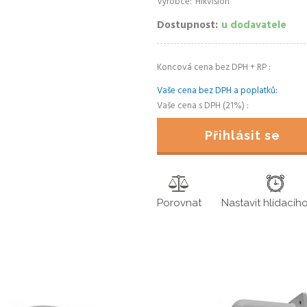
Výrobce
Hikvision
Dostupnost
u dodavatele
Koncová cena bez DPH + RP
Vaše cena bez DPH a poplatků
Vaše cena s DPH (21%)
Přihlásit se
Porovnat
Nastavit hlídacíh