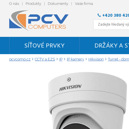
O nás
Produkty
Dokumenty
Vaše firma
+420 380 42
SÍŤOVÉ PRVKY
DRŽÁKY A 
pcvcomp.cz
CCTV a EZS
IP
IP kamery
Hikvision
Turret - dom