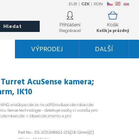
EUR
CZK
RON
CZ
EN
SK
Přihlášení
Košík
Hledat
Košík je prázdný
(Registrace)
VÝPRODEJ
DALŠÍ
P Turret AcuSense kamera;
arm, IK10
ING anal&yacute;za na odfiltrov&aacute;n&iacute;
cu Sense technologie - detekuje osoby ci vozidla pro
ute;n&iacute; v z&aacute;znamu a pro
Part No.
DS-2CD2H86G2-IZS(2.8-12mm)(C)