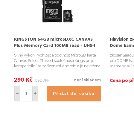
KINGSTON 64GB microSDXC CANVAS
Hikvision 
Plus Memory Card 100MB read - UHS-I
Dome kame
class 10 Gen 3
Silný výkon, rychlost a odolnost MicroSD karta
zkosen&aacut
Canvas Select Plus od společnosti Kingston je
pro DOME ka
kompatibilní se zařízeními Android a je navržena
rozmery: &Os
pro výkon s hodnocením A1. Nabízí zvýšenou
materi&aacute
rychlost a kapacitu pro rychlejší načítání aplikací
290
Kč
Cena po př
bez DPH
není skladem
a pořizování s...
Přidat do košíku