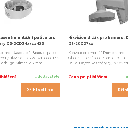
zkosená montážní patice pro
Hikvision držák pro kameru; 
ry DS-2CD2Hxxxx-IZS
DS-2CD27xx
e; mont&aacute;žn&iacute; patice
Konzole pro montáž Dome kamer H
mery Hikvision DS-2CD2Hxxxx-IZS
Obecná specifikace Kompatibilita 
lash;136 &times; 48 mm
DS-2CD27xx Rozměry 135 x 182m
;l: hlin&iacute;k hmotnost: 245g
740g
ihlášení
Cena po přihlášení
u dodavatele
u
Přihlásit se
Přih