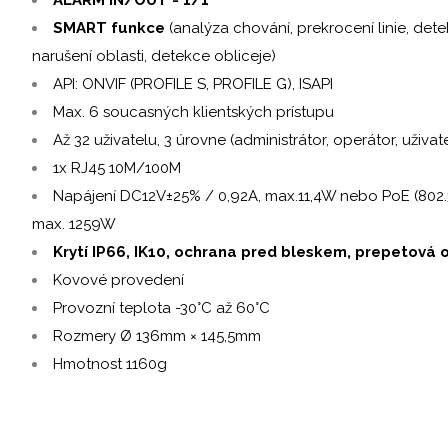
SMART funkce
(analýza chování, prekrocení linie, de
narušení oblasti, detekce obliceje)
API: ONVIF (PROFILE S, PROFILE G), ISAPI
Max. 6 soucasných klientských prístupu
Až 32 uživatelu, 3 úrovne (administrátor, operátor, uživate
1x RJ45 10M/100M
Napájení DC12V±25% / 0,92A, max.11,4W nebo PoE (802.3af
max. 1259W
Krytí IP66, IK10, ochrana pred bleskem, prepetová 
Kovové provedení
Provozní teplota -30°C až 60°C
Rozmery Ø 136mm × 145,5mm
Hmotnost 1160g