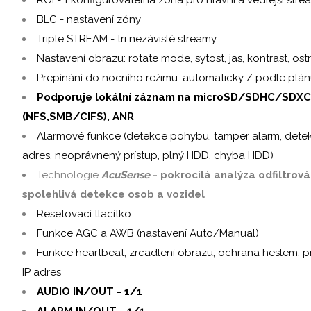
BLC - nastavení zóny
Triple STREAM - tri nezávislé streamy
Nastavení obrazu: rotate mode, sytost, jas, kontrast, ost
Prepínání do nocního režimu: automaticky / podle plá
Podporuje lokální záznam na microSD/SDHC/SDXC
(NFS,SMB/CIFS), ANR
Alarmové funkce (detekce pohybu, tamper alarm, detekce
adres, neoprávnený prístup, plný HDD, chyba HDD)
Technologie
AcuSense
- pokrocilá analýza odfiltrov
spolehlivá detekce osob a vozidel
Resetovací tlacítko
Funkce AGC a AWB (nastavení Auto/Manual)
Funkce heartbeat, zrcadlení obrazu, ochrana heslem, pri
IP adres
AUDIO IN/OUT - 1/1
ALARM IN/OUT - 1/1