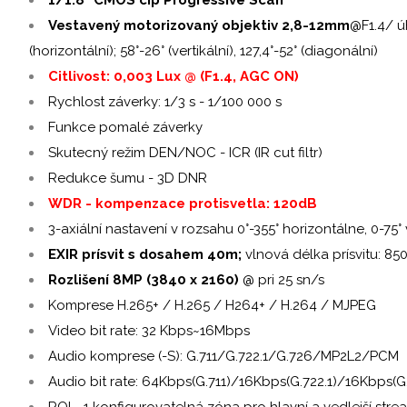
Vestavený motorizovaný objektiv 2,8-12mm
@F1.4/ ú
(horizontální); 58°-26° (vertikální), 127,4°-52° (diagonální)
Citlivost: 0,003 Lux @ (F1.4, AGC ON)
Rychlost záverky: 1/3 s - 1/100 000 s
Funkce pomalé záverky
Skutecný režim DEN/NOC - ICR (IR cut filtr)
Redukce šumu - 3D DNR
WDR - kompenzace protisvetla: 120dB
3-axiální nastavení v rozsahu 0°-355° horizontálne, 0-75° 
EXIR prísvit s dosahem 40m;
vlnová délka prísvitu: 8
Rozlišení 8MP (3840 x 2160)
@ pri 25 sn/s
Komprese H.265+ / H.265 / H264+ / H.264 / MJPEG
Video bit rate: 32 Kbps~16Mbps
Audio komprese (-S): G.711/G.722.1/G.726/MP2L2/PCM
Audio bit rate: 64Kbps(G.711)/16Kbps(G.722.1)/16Kbps(
ROI - 1 konfigurovatelná zóna pro hlavní a vedlejší stre