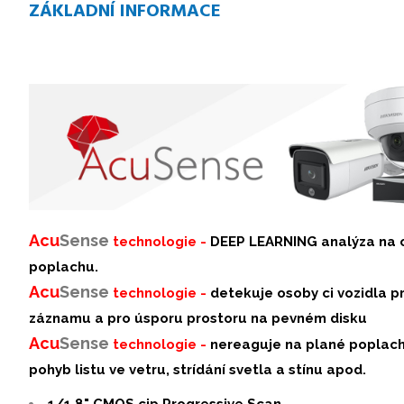
ZÁKLADNÍ INFORMACE
Acu
Sense
technologie -
DEEP LEARNING analýza na o
poplachu.
Acu
Sense
technologie -
detekuje osoby ci vozidla p
záznamu a pro úsporu prostoru na pevném disku
Acu
S
ense
technologie -
nereaguje na plané poplachy
pohyb listu ve vetru, strídání svetla a stínu apod.
1/1.8" CMOS cip Progressive Scan