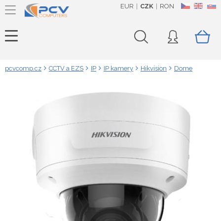
EUR
CZK
RON
CZ
EN
SK
pcvcomp.cz
CCTV a EZS
IP
IP kamery
Hikvision
Dome