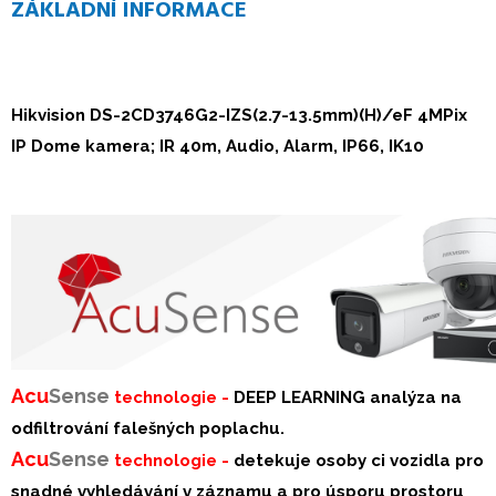
ZÁKLADNÍ INFORMACE
Hikvision DS-2CD3746G2-IZS(2.7-13.5mm)(H)/eF
4MPix
IP Dome kamera; IR 40m, Audio, Alarm, IP66, IK10
Acu
Sense
technologie -
DEEP LEARNING analýza na
odfiltrování falešných poplachu.
Acu
Sense
technologie -
detekuje osoby ci vozidla pro
snadné vyhledávání v záznamu a pro úsporu prostoru