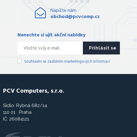
Napište nám
obchod@pcvcomp.cz
Nenechte si ujít akční nabídky
Přihlásit se
Souhlasím se zasíláním marketingových informací
PCV Computers, s.r.o.
Sídlo: Rybná 682/14
110 01 Praha
IČ: 26084121