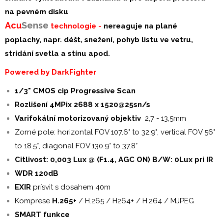
na pevném disku
Acu
S
ense
technologie -
nereaguje na plané
poplachy, napr. déšt, snežení, pohyb listu ve vetru,
strídání svetla a stínu apod.
Powered by DarkFighter
1/3" CMOS cip Progressive Scan
Rozlišení 4MPix 2688 x 1520@25sn/s
Varifokální motorizovaný objektiv
2,7 - 13,5mm
Zorné pole: horizontal FOV 107.6° to 32.9°, vertical FOV 56°
to 18.5°, diagonal FOV 130.9° to 37.8°
Citlivost: 0,003 Lux @ (F1.4, AGC ON) B/W: 0Lux pri IR
WDR 120dB
EXIR
prísvit s dosahem 40m
Komprese
H.265+
/ H.265 / H264+ / H.264 / MJPEG
SMART funkce