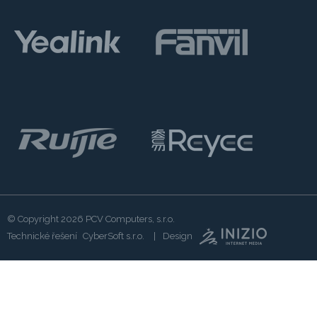
© Copyright 2026
PCV Computers, s.r.o.
Technické řešení
CyberSoft s.r.o.
Design