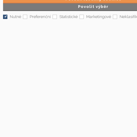
Povolit výběr
Nutné
Preferenční
Statistické
Marketingové
Neklasifi