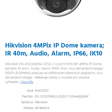
Hikvision 4MPix IP Dome kamera;
IR 40m, Audio, Alarm, IP66, IK10
Hikvision DS-2CD3746G2-IZS(2.7-13.5mm)(H)/eF 4MPix IP Dome
kamera; IR 40m, Audio, Alarm, IP66, IK10; Acu Sense technologie -
DEEP LEARNING analýza na odfiltrování falešných poplachu. Acu
Sense technologie - detekuje osoby ci vozidla pro snadné
vyhledáv...
Více info
Kód
PV417257
Part No.
DS-2CD3746G2-IZS(2.7-13.5mm)(H)/eF
Výrobce
Hikvision
Záruka
60 Měsíce