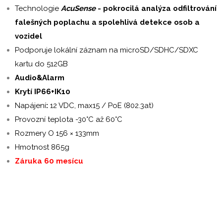
Technologie
AcuSense
- pokrocilá analýza odfiltrování
falešných poplachu a spolehlivá detekce osob a
vozidel
Podporuje lokální záznam na microSD/SDHC/SDXC
kartu do 512GB
Audio&Alarm
Krytí IP66+IK10
Napájení
:
12 VDC, max15 / PoE (802.3at)
Provozní teplota -30°C až 60°C
Rozmery O 156 × 133mm
Hmotnost 865g
Záruka 60 mesícu