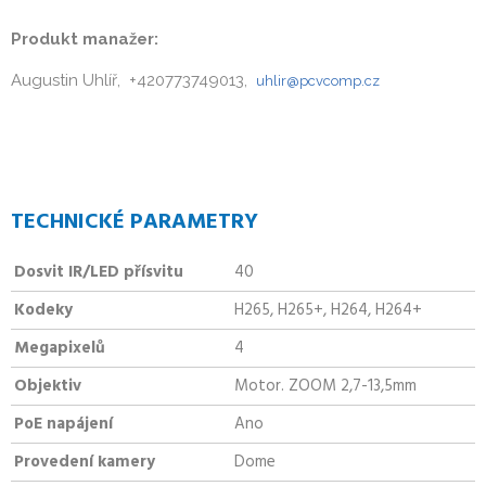
Produkt manažer:
Augustin Uhlíř, +420773749013,
uhlir@pcvcomp.cz
TECHNICKÉ PARAMETRY
Dosvit IR/LED přísvitu
40
Kodeky
H265, H265+, H264, H264+
Megapixelů
4
Objektiv
Motor. ZOOM 2,7-13,5mm
PoE napájení
Ano
Provedení kamery
Dome