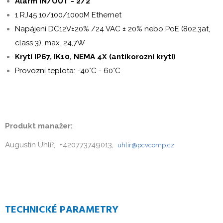
Alarm IN/OUT - 2/2
1 RJ45 10/100/1000M Ethernet
Napájení DC12V±20% /24 VAC ± 20% nebo PoE (802.3at,
class 3), max. 24,7W
Krytí IP67, IK10, NEMA 4X (antikorozní krytí)
Provozní teplota: -40°C - 60°C
Produkt manažer:
Augustin Uhlíř, +420773749013,
uhlir@pcvcomp.cz
TECHNICKÉ PARAMETRY