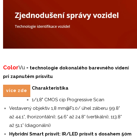
Color
V
u
-
technologie
dokonalého barevného videní
pri zapnutém prísvitu
Charakteristika
více zde
1/1,8" CMOS cip Progressive Scan
Vestavený objektiv 1,8 mm@F1.0/ úhel záberu 99.8°
až 44.1°, (horizontální);
54.6° až 24.8°
(vertikální), 113.8°
až 51.1° (diagonální)
Hybridní Smart prísvit: IR/LED prísvit s dosahem 50m