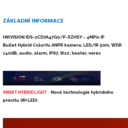
ZÁKLADNÍ INFORMACE
HIKVISION
IDS-2CD7A47G0/P-XZHSY
-
4MPix IP
Bullet Hybrid ColorVu ANPR kamera; LED/IR 50m, WDR
140dB, audio, alarm, IP67, IK10,
heater, nerez
-
Nová technologie hybridního
SMART HYBRID LIGHT
prísvitu (IR+LED).