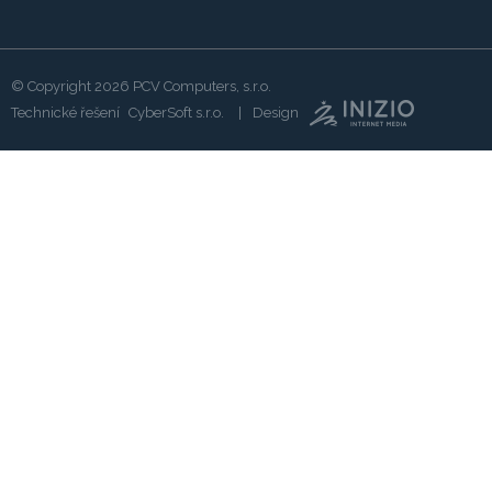
© Copyright 2026
PCV Computers, s.r.o.
Technické řešení
CyberSoft s.r.o.
Design