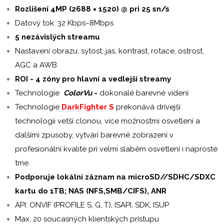
Rozlišení 4MP (2688 × 1520
) @ pri 25 sn/s
Datový tok: 32 Kbps~8Mbps
5 nezávislých streamu
Nastavení obrazu: sytost, jas, kontrast, rotace, ostrost,
AGC a AWB
ROI - 4 zóny pro hlavní a vedlejší streamy
Technologie
ColorVu
-
dokonalé barevné videní
Technologie
DarkFighter S
prekonává drívejší
technologii vetší clonou, více možnostmi osvetlení a
dalšími zpusoby, vytvárí barevné zobrazení v
profesionální kvalite pri velmi slabém osvetlení i naprosté
tme.
Podporuje lokální záznam na microSD//SDHC/SDXC
kartu do 1TB; NAS (NFS,SMB/CIFS), ANR
API: ONVIF (PROFILE S, G, T), ISAPI, SDK, ISUP
Max. 20 soucasných klientských prístupu