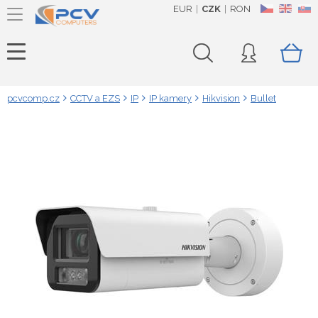
EUR
CZK
RON
CZ
EN
SK
pcvcomp.cz
CCTV a EZS
IP
IP kamery
Hikvision
Bullet