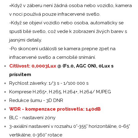
-
Když v záberu není žádná osoba nebo vozidlo, kamera
v noci používá pouze infracervené svetlo.
-Když se objeví vozidlo nebo osoba, automaticky se
spustí bílé svetlo, což vede k zobrazení živých barev s
jasnými detaily.
-Po skoncení události se kamera prepne zpet na
infracervené svetlo a cernobílé snímání.
Citlivost: 0,0003Lux
@ (F1.0, AGC ON), 0Lux s
prísvitem
Rychlost záverky: 1/3 s - 1/100 000 s
Komprese H.265+, H.265, H.264+, H.264/ MJPEG
Redukce šumu - 3D DNR
WDR - kompenzace protisvetla: 140dB
BLC - nastavení zóny
3-axiální nastavení v rozsahu 0°-355° horizontálne, 0-65°
vertikálne, 0-360° rotace