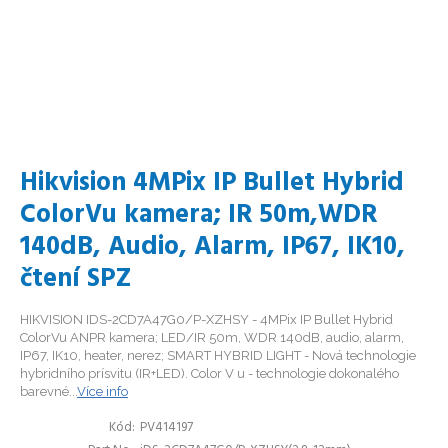
Hikvision 4MPix IP Bullet Hybrid
ColorVu kamera; IR 50m,WDR
140dB, Audio, Alarm, IP67, IK10,
čtení SPZ
HIKVISION IDS-2CD7A47G0/P-XZHSY - 4MPix IP Bullet Hybrid
ColorVu ANPR kamera; LED/IR 50m, WDR 140dB, audio, alarm,
IP67, IK10, heater, nerez; SMART HYBRID LIGHT - Nová technologie
hybridního prísvitu (IR+LED). Color V u - technologie dokonalého
barevné...
Více info
Kód
PV414197