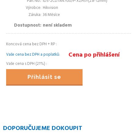
Part No.
iDS-2CD7A47G0/P-XZHSY(2.8-12mm)
Výrobce
Hikvision
Záruka
36 Měsíce
Dostupnost
není skladem
Koncová cena bez DPH + RP
Cena po přihlášení
Vaše cena bez DPH a poplatků
Vaše cena s DPH (21%)
Přihlásit se
DOPORUČUJEME DOKOUPIT