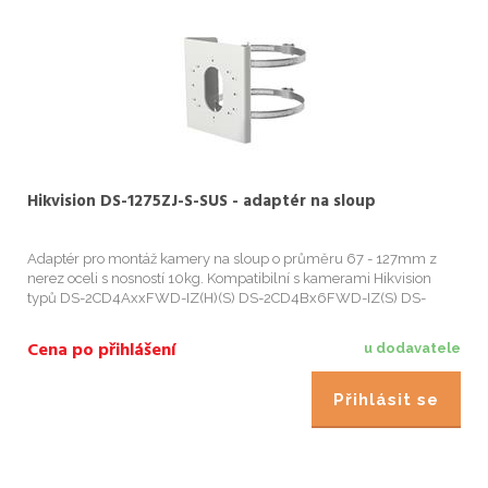
Hikvision DS-1275ZJ-S-SUS - adaptér na sloup
Adaptér pro montáž kamery na sloup o průměru 67 - 127mm z
nerez oceli s nosností 10kg. Kompatibilní s kamerami Hikvision
typů DS-2CD4AxxFWD-IZ(H)(S) DS-2CD4Bx6FWD-IZ(S) DS-
2CD16x3G0-I(Z) DS-2CD26x3G0-IZS, DS-2CD26x5FWD-IZS DS-
2CD26x6G1-I...
Cena po přihlášení
u dodavatele
Přihlásit se