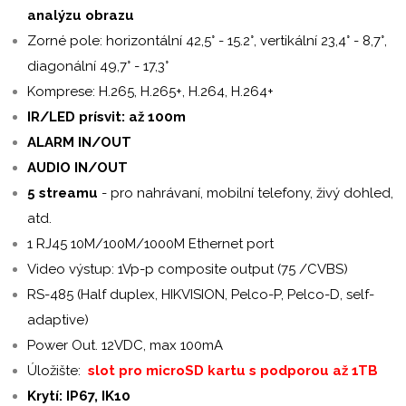
analýzu obrazu
Zorné pole: horizontální 42,5° - 15.2°, vertikální 23,4° - 8,7°,
diagonální 49,7° - 17,3°
Komprese: H.265, H.265+, H.264, H.264+
IR/LED prísvit: až 100m
ALARM IN/OUT
AUDIO IN/OUT
5 streamu
- pro nahrávaní, mobilní telefony, živý dohled,
atd.
1 RJ45 10M/100M/1000M Ethernet port
Video výstup: 1Vp-p composite output (75 /CVBS)
RS-485 (Half duplex, HIKVISION, Pelco-P, Pelco-D, self-
adaptive)
Power Out. 12VDC, max 100mA
Úložište:
slot pro microSD kartu s podporou až 1TB
Krytí: IP67, IK10