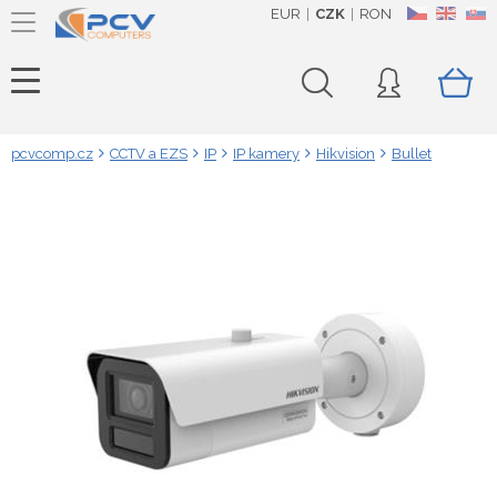
EUR
CZK
RON
CZ
EN
SK
pcvcomp.cz
CCTV a EZS
IP
IP kamery
Hikvision
Bullet