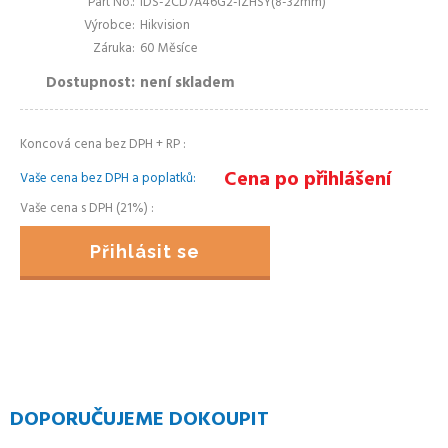
Part No.
iDS-2CD7A46G2-IZHSY(8-32mm)
Výrobce
Hikvision
Záruka
60 Měsíce
Dostupnost
není skladem
Koncová cena bez DPH + RP
Cena po přihlášení
Vaše cena bez DPH a poplatků
Vaše cena s DPH (21%)
Přihlásit se
DOPORUČUJEME DOKOUPIT