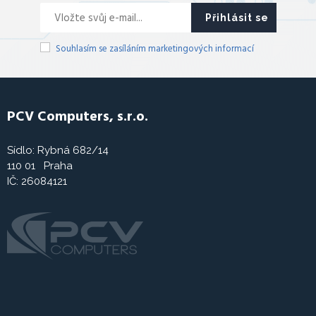
Přihlásit se
Souhlasím se zasíláním marketingových informací
PCV Computers, s.r.o.
Sídlo: Rybná 682/14
110 01 Praha
IČ: 26084121