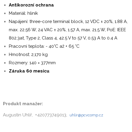
Antikorozní ochrana
Materiál: hliník
Napájení: three-core terminal block, 12 VDC ± 20%, 1.88 A,
max. 22.56 W, 24 VAC ± 20%, 1.57 A, max. 21.5 W, PoE: IEEE
802.3at, Type 2, Class 4, 42.5 V to 57 V, 0.53 A to 0.4 A
Pracovní teplota: - 40°C až + 65 °C
Hmotnost: 2,170 kg
Rozmery: 140 × 377mm
Záruka 60 mesícu
Produkt manažer:
Augustin Uhlíř, +420773749013,
uhlir@pcvcomp.cz