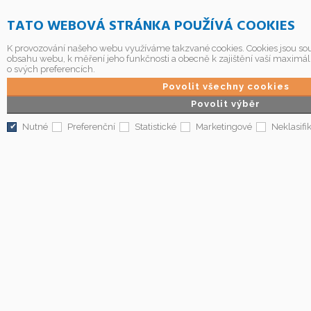
TATO WEBOVÁ STRÁNKA POUŽÍVÁ COOKIES
K provozování našeho webu využíváme takzvané cookies. Cookies jsou sou
obsahu webu, k měření jeho funkčnosti a obecně k zajištění vaší maximál
o svých preferencích.
Povolit všechny cookies
Povolit výběr
Nutné
Preferenční
Statistické
Marketingové
Neklasifi