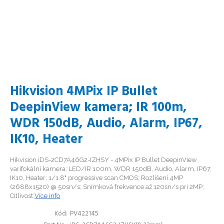
Hikvision 4MPix IP Bullet
DeepinView kamera; IR 100m,
WDR 150dB, Audio, Alarm, IP67,
IK10, Heater
Hikvision iDS-2CD7A46G2-IZHSY - 4MPix IP Bullet DeepinView
varifokální kamera; LED/IR 100m, WDR 150dB, Audio, Alarm, IP67,
IK10, Heater; 1/1.8" progressive scan CMOS; Rozlišení 4MP
(2688x1520) @ 50sn/s; Snímková frekvence až 120sn/s pri 2MP;
Citlivost:
Více info
Kód
PV422145