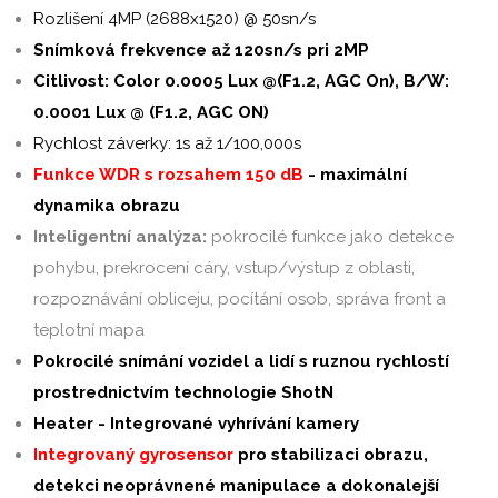
Rozlišení 4MP (2688x1520) @ 50sn/s
Snímková frekvence až 120sn/s pri 2MP
Citlivost: Color 0.0005 Lux @(F1.2, AGC On), B/W:
0.0001 Lux @ (F1.2, AGC ON)
Rychlost záverky: 1s až 1/100,000s
Funkce WDR s rozsahem 150 dB
- maximální
dynamika obrazu
Inteligentní analýza:
pokrocilé funkce jako detekce
pohybu, prekrocení cáry, vstup/výstup z oblasti,
rozpoznávání obliceju, pocítání osob, správa front a
teplotní mapa
Pokrocilé snímání vozidel a lidí s ruznou rychlostí
prostrednictvím technologie ShotN
Heater - Integrované vyhrívání kamery
Integrovaný gyrosensor
pro stabilizaci obrazu,
detekci neoprávnené manipulace a dokonalejší