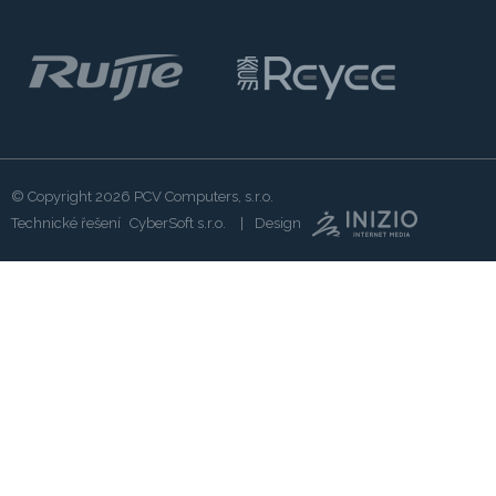
© Copyright 2026
PCV Computers, s.r.o.
Technické řešení
CyberSoft s.r.o.
Design