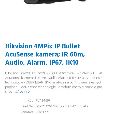
Hikvision 4MPix IP Bullet
AcuSense kamera; IR 60m,
Audio, Alarm, IP67, IK10
Hikvision DS-2CD2646G2H-IZS(2.8-12mm)(eF) - 4MPix IP Bullet
AcuSense kamera; IR 60m, Audio, Alarm, IP67, IK10; Acu Sense
technologie - DEEP LEARNING analýza na odfiltrování falešných
poplachu. Acu Sense technologie - detekuje osoby ci vozidla pro
snadn...
Více info
Kód
PV424697
Part No.
DS-2CD2646G2H-IZS(2.8-12mm)(eF)
Výrobce
Hikvision