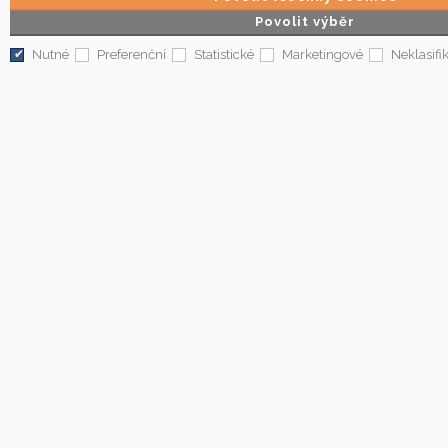
Povolit výběr
Nutné
Preferenční
Statistické
Marketingové
Neklasifi