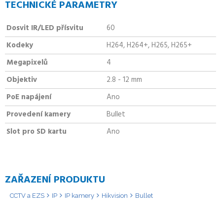
TECHNICKÉ PARAMETRY
Dosvit IR/LED přísvitu
60
Kodeky
H264, H264+, H265, H265+
Megapixelů
4
Objektiv
2.8 - 12 mm
PoE napájení
Ano
Provedení kamery
Bullet
Slot pro SD kartu
Ano
ZAŘAZENÍ PRODUKTU
CCTV a EZS
IP
IP kamery
Hikvision
Bullet