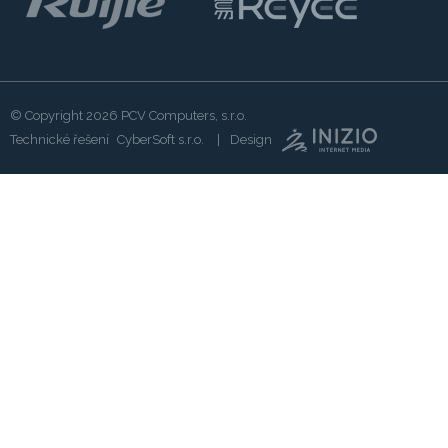
© Copyright 2026
PCV Computers, s.r.o.
Technické řešení
CyberSoft s.r.o.
Design