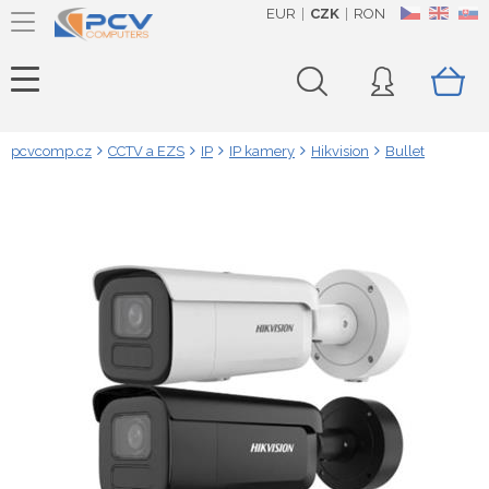
EUR
CZK
RON
CZ
EN
SK
pcvcomp.cz
CCTV a EZS
IP
IP kamery
Hikvision
Bullet