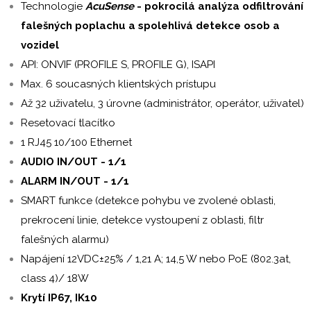
Technologie
AcuSense
- pokrocilá analýza odfiltrování
falešných poplachu a spolehlivá detekce osob a
vozidel
API: ONVIF (PROFILE S, PROFILE G), ISAPI
Max. 6 soucasných klientských prístupu
Až 32 uživatelu, 3 úrovne (administrátor, operátor, uživatel)
Resetovací tlacítko
1 RJ45 10/100 Ethernet
AUDIO IN/OUT - 1/1
ALARM IN/OUT - 1/1
SMART funkce (detekce pohybu ve zvolené oblasti,
prekrocení linie, detekce vystoupení z oblasti, filtr
falešných alarmu)
Napájení 12VDC±25% / 1,21 A; 14,5 W nebo PoE (802.3at,
class 4)/ 18W
Krytí IP67, IK10