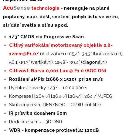
Acu
S
ense
technologie -
nereaguje na plané
poplachy, napr. déšt, snežení, pohyb listu ve vetru,
strídání svetla a stínu apod.
1/3" CMOS cip Progressive Scan
Citlivý varifokální motorizovaný objektiv 2,8-
12mm@F1.0
/ úhel záberu 105,4°- 34,3° (horizontální);
56,1°-19,3° (vertikální), 125,8°- 39,4° (diagonální)
Citlivost: Barva 0,001 Lux @ F1.0 (AGC ON)
Rozlišení 4MPix (2688 x 1520) pri 25 sn/s
Rychlost záverky: 1/3 s - 1/100 000 s
Komprese H.265+/H.264+/H.265/H.264 / MJPEG
Skutecný režim DEN/NOC - ICR (IR cut filtr)
IR prísvit s dosahem 60m
Redukce šumu - 3D DNR
WDR - kompenzace protisvetla: 120dB