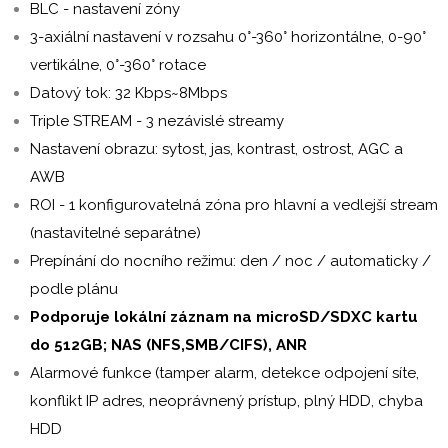
BLC - nastavení zóny
3-axiální nastavení v rozsahu 0°-360° horizontálne, 0-90°
vertikálne, 0°-360° rotace
Datový tok: 32 Kbps~8Mbps
Triple STREAM - 3 nezávislé streamy
Nastavení obrazu: sytost, jas, kontrast, ostrost, AGC a
AWB
ROI - 1 konfigurovatelná zóna pro hlavní a vedlejší stream
(nastavitelné separátne)
Prepínání do nocního režimu: den / noc / automaticky /
podle plánu
Podporuje lokální záznam na microSD/SDXC kartu
do 512GB; NAS (NFS,SMB/CIFS), ANR
Alarmové funkce (tamper alarm, detekce odpojení síte,
konflikt IP adres, neoprávnený prístup, plný HDD, chyba
HDD