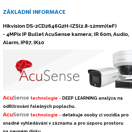
ZÁKLADNÍ INFORMACE
Hikvision DS-2CD2646G2H-IZS(2.8-12mm)(eF)
- 4MPix IP Bullet AcuSense kamera; IR 60m, Audio,
Alarm, IP67, IK10
Acu
Sense
technologie -
DEEP LEARNING analýza na
odfiltrování falešných poplachu.
Acu
Sense
technologie -
detekuje osoby ci vozidla pro
snadné vyhledávání v záznamu a pro úsporu prostoru
na pevném disku