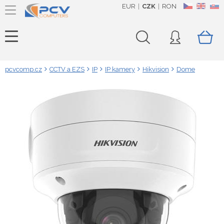
EUR
CZK
RON
CZ
EN
SK
pcvcomp.cz
CCTV a EZS
IP
IP kamery
Hikvision
Dome