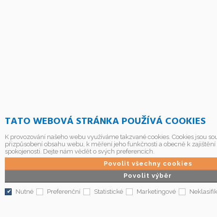
TATO WEBOVÁ STRÁNKA POUŽÍVÁ COOKIES
K provozování našeho webu využíváme takzvané cookies. Cookies jsou sou
přizpůsobení obsahu webu, k měření jeho funkčnosti a obecně k zajištění
spokojenosti. Dejte nám vědět o svých preferencích.
Povolit všechny cookies
Povolit výběr
Nutné
Preferenční
Statistické
Marketingové
Neklasifi