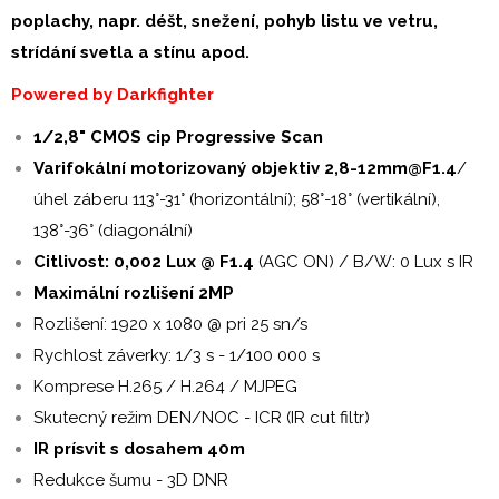
poplachy, napr. déšt, snežení, pohyb listu ve vetru,
strídání svetla a stínu apod.
Powered by Darkfighter
1/2,8" CMOS cip Progressive Scan
Varifokální motorizovaný objektiv 2,8-12mm@F1.4
/
úhel záberu 113°-31° (horizontální); 58°-18° (vertikální),
138°-36° (diagonální)
Citlivost: 0,002 Lux @ F1.4
(AGC ON) / B/W: 0 Lux s IR
Maximální rozlišení 2MP
Rozlišení: 1920 x 1080 @ pri 25 sn/s
Rychlost záverky: 1/3 s - 1/100 000 s
Komprese H.265 / H.264 / MJPEG
Skutecný režim DEN/NOC - ICR (IR cut filtr)
IR prísvit s dosahem 40m
Redukce šumu - 3D DNR