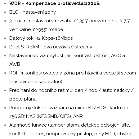
WDR - Kompenzace protisvetla:120dB
BLC - nastavení zóny
3-axiální nastavení v rozsahu 0°-355° horizontálne, 0-75°
vertikálne, 0°-355° rotace
Datový tok: 32 Kbps~16Mbps
Dual STREAM - dva nezávislé streamy
Nastavení obrazu: sytost, jas, kontrast, ostrost, AGC a
AWB
ROI - 1 konfigurovatelná zóna pro hlavní a vedlejší stream
(nastavitelné separátne)
Prepínání do nocního režimu: den / noc / automaticky /
podle plánu
Podporuje lokální záznam na microSD/SDXC kartu do
256GB; NAS (NFS,SMB/CIFS), ANR
Alarmové funkce (tamper alarm, detekce odpojení síte,
konflikt IP adres, neoprávnený prístup, plný HDD, chyba