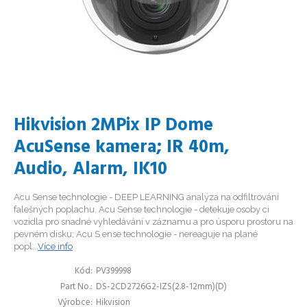
Hikvision 2MPix IP Dome
AcuSense kamera; IR 40m,
Audio, Alarm, IK10
Acu Sense technologie - DEEP LEARNING analýza na odfiltrování
falešných poplachu. Acu Sense technologie - detekuje osoby ci
vozidla pro snadné vyhledávání v záznamu a pro úsporu prostoru na
pevném disku; Acu S ense technologie - nereaguje na plané
popl...
Více info
Kód
PV399998
Part No.
DS-2CD2726G2-IZS(2.8-12mm)(D)
Výrobce
Hikvision