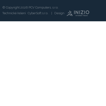
© Copyright 2026
PCV Computers, s.r.o.
Technické řešení
CyberSoft s.r.o.
Design