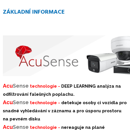
ZÁKLADNÍ INFORMACE
Acu
Sense
technologie -
DEEP LEARNING analýza na
odfiltrování falešných poplachu.
Acu
Sense
technologie -
detekuje osoby ci vozidla pro
snadné vyhledávání v záznamu a pro úsporu prostoru
na pevném disku
Acu
S
ense
technologie -
nereaguje na plané