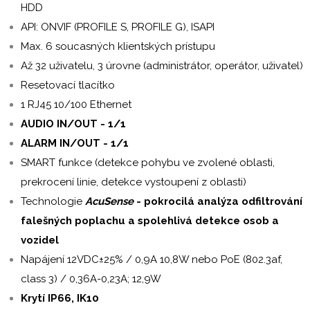
HDD
API: ONVIF (PROFILE S, PROFILE G), ISAPI
Max. 6 soucasných klientských prístupu
Až 32 uživatelu, 3 úrovne (administrátor, operátor, uživatel)
Resetovací tlacítko
1 RJ45 10/100 Ethernet
AUDIO IN/OUT - 1/1
ALARM IN/OUT - 1/1
SMART funkce (detekce pohybu ve zvolené oblasti,
prekrocení linie, detekce vystoupení z oblasti)
Technologie
AcuSense
- pokrocilá analýza odfiltrování
falešných poplachu a spolehlivá detekce osob a
vozidel
Napájení 12VDC±25% / 0,9A 10,8W nebo PoE (802.3af,
class 3) / 0,36A-0,23A; 12,9W
Krytí IP66, IK10