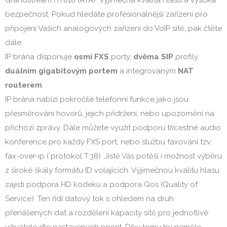
bezpečnost. Pokud hledáte profesionálnější zařízení pro 
připojení Vašich analogových zařízení do VoIP sítě, pak čtěte 
dále.
IP brána disponuje 
osmi FXS 
porty, 
dvěma SIP 
profily, 
duálním gigabitovým portem 
a integrovaným 
NAT 
routerem
.
IP brána nabízí pokročilé telefonní funkce jako jsou 
přesměrování hovorů, jejich přidržení, nebo upozornění na 
příchozí zprávy. Dále můžete využít podporu třícestné audio 
konference pro každý FXS port, nebo službu faxování tzv. 
fax-over-ip ( protokol T.38). Jistě Vás potěší i možnost výběru 
z široké škály formátu ID volajících. Výjimečnou kvalitu hlasu 
zajistí podpora HD kodeku a podpora Qos (Quality of 
Service). Ten řídí datový tok s ohledem na druh 
přenášených dat a rozdělení kapacity sítě pro jednotlivé 
uživatele dle nastavených priorit. Díky tomu by nemělo 