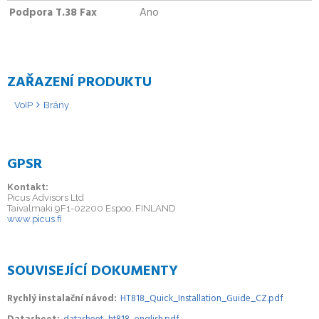
Podpora T.38 Fax
Ano
ZAŘAZENÍ PRODUKTU
VoIP
Brány
GPSR
Kontakt:
Picus Advisors Ltd
Taivalmaki 9F1-02200 Espoo, FINLAND
www.picus.fi
SOUVISEJÍCÍ DOKUMENTY
Rychlý instalační návod
HT818_Quick_Installation_Guide_CZ.pdf