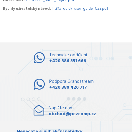
Datasheet
datasheet_ht818_english.pdf
Rychlý uživatelský návod
ht81x_quick_user_guide_CZE.pdf
Technické oddělení
+420 386 351 666
Podpora Grandstream
+420 380 420 717
Napište nám
obchod@pcvcomp.cz
Nenechte si ujít akční nabídky