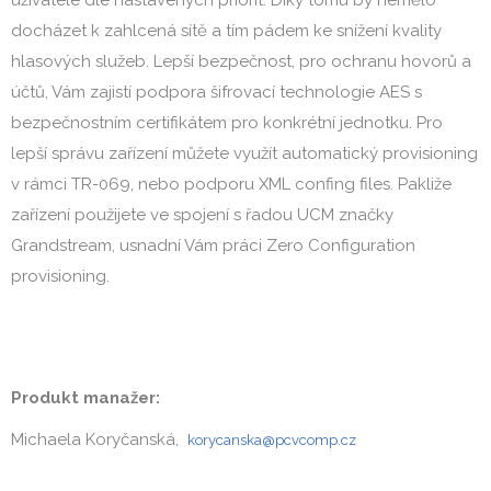
docházet k zahlcená sítě a tím pádem ke snížení kvality 
hlasových služeb. Lepší bezpečnost, pro ochranu hovorů a 
účtů, Vám zajistí podpora šifrovací technologie AES s 
bezpečnostním certifikátem pro konkrétní jednotku. Pro 
lepší správu zařízení můžete využít automatický provisioning 
v rámci TR-069, nebo podporu XML confing files. Pakliže 
zařízení použijete ve spojení s řadou UCM značky 
Grandstream, usnadní Vám práci Zero Configuration 
provisioning.
Produkt manažer:
Michaela Koryčanská,
korycanska@pcvcomp.cz