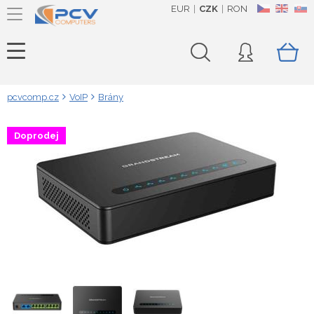
EUR
CZK
RON
CZ
EN
SK
pcvcomp.cz
VoIP
Brány
Doprodej