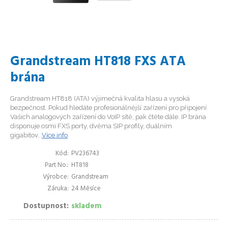
Grandstream HT818 FXS ATA
brána
Grandstream HT818 (ATA) výjimečná kvalita hlasu a vysoká
bezpečnost. Pokud hledáte profesionálnější zařízení pro připojení
Vašich analogových zařízení do VoIP sítě, pak čtěte dále. IP brána
disponuje osmi FXS porty, dvěma SIP profily, duálním
gigabitov...
Více info
Kód
PV236743
Part No.
HT818
Výrobce
Grandstream
Záruka
24 Měsíce
Dostupnost
skladem