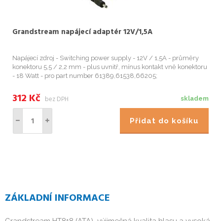
Grandstream napájecí adaptér 12V/1,5A
Napájecí zdroj - Switching power supply - 12V / 1,5A - průměry
konektoru 5,5 / 2,2 mm - plus uvnitř, mínus kontakt vně konektoru
- 18 Watt - pro part number 61389,61538,66205;
312
Kč
bez DPH
skladem
Přidat do košíku
ZÁKLADNÍ INFORMACE
Grandstream HT818 (ATA)  výjimečná kvalita hlasu a vysoká 