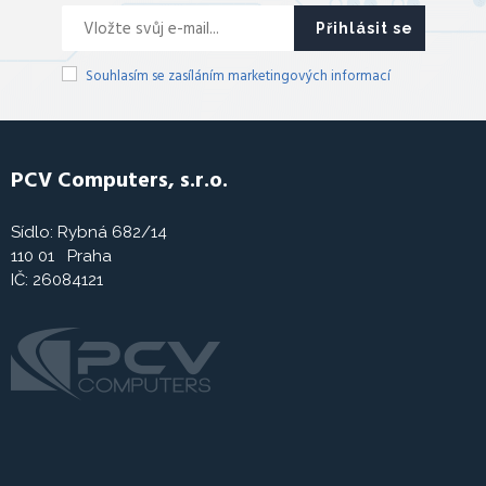
Přihlásit se
Souhlasím se zasíláním marketingových informací
PCV Computers, s.r.o.
Sídlo: Rybná 682/14
110 01 Praha
IČ: 26084121