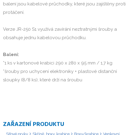
balení jsou kabelové průchodky, které jsou zajištěny proti 
protáčení.

Verze JR-250 S1 využívá zavírání neztratnými šrouby a 
obsahuje jednu kabelovou průchodku.

Balení:
*1 ks v kartonové krabici 290 x 280 x 95 mm / 1,7 kg

*šrouby pro uchycení elektroniky + plastové distanční 
sloupky (8/8 ks), které drží na šroubu
ZAŘAZENÍ PRODUKTU
Síťové prvky
Skříně, boxy, krabice
Boxy/krabice
Venkovní