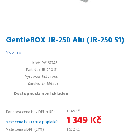
GentleBOX JR-250 Alu (JR-250 S1)
Více info
Kód
PV167745
Part No.
JR-250 S1
Výrobce
J&J Jirous
Záruka
24 Měsíce
Dostupnost
není skladem
1 349
Kč
Koncová cena bez DPH + RP
1 349
Kč
Vaše cena bez DPH a poplatků
Vaše cena s DPH (21%)
1 632
Kč