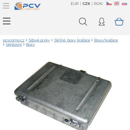
EUR
CZK
RON
CZ
EN
SK
pcvcomp.cz
Síťové prvky
Skříně, boxy, krabice
Boxy/krabice
Venkovní
Boxy