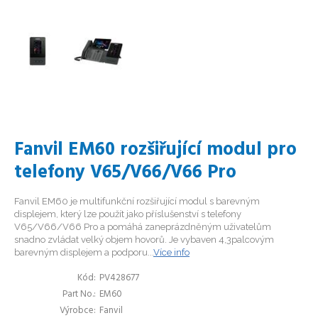
Fanvil EM60 rozšiřující modul pro
telefony V65/V66/V66 Pro
Fanvil EM60 je multifunkční rozšiřující modul s barevným
displejem, který lze použít jako příslušenství s telefony
V65/V66/V66 Pro a pomáhá zaneprázdněným uživatelům
snadno zvládat velký objem hovorů. Je vybaven 4,3palcovým
barevným displejem a podporu...
Více info
Kód
PV428677
Part No.
EM60
Výrobce
Fanvil