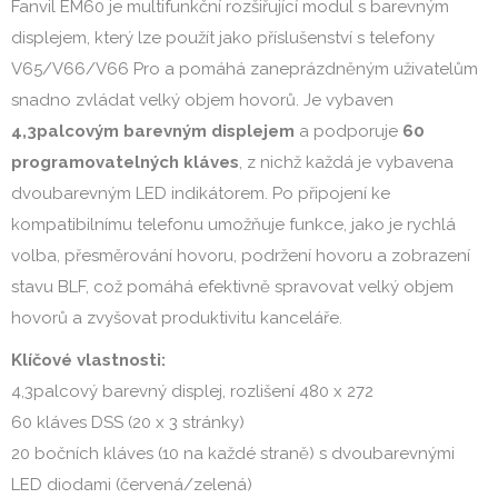
Fanvil EM60 je multifunkční rozšiřující modul s barevným
displejem, který lze použít jako příslušenství s telefony
V65/V66/V66 Pro a pomáhá zaneprázdněným uživatelům
snadno zvládat velký objem hovorů. Je vybaven
4,3palcovým barevným displejem
a podporuje
60
programovatelných kláves
, z nichž každá je vybavena
dvoubarevným LED indikátorem. Po připojení ke
kompatibilnímu telefonu umožňuje funkce, jako je rychlá
volba, přesměrování hovoru, podržení hovoru a zobrazení
stavu BLF, což pomáhá efektivně spravovat velký objem
hovorů a zvyšovat produktivitu kanceláře.
Klíčové vlastnosti:
4,3palcový barevný displej, rozlišení 480 x 272
60 kláves DSS (20 x 3 stránky)
20 bočních kláves (10 na každé straně) s dvoubarevnými
LED diodami (červená/zelená)