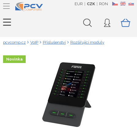
EUR
CZK
RON
CZ
EN
SK
pcvcomp.cz
VoIP
Příslušenství
Rozšiřující moduly
Novinka