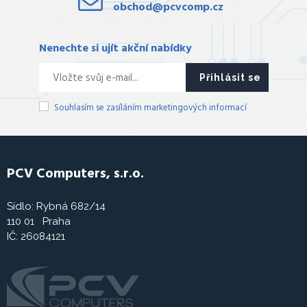
obchod@pcvcomp.cz
Nenechte si ujít akční nabídky
Přihlásit se
Souhlasím se zasíláním marketingových informací
PCV Computers, s.r.o.
Sídlo: Rybná 682/14
110 01 Praha
IČ: 26084121