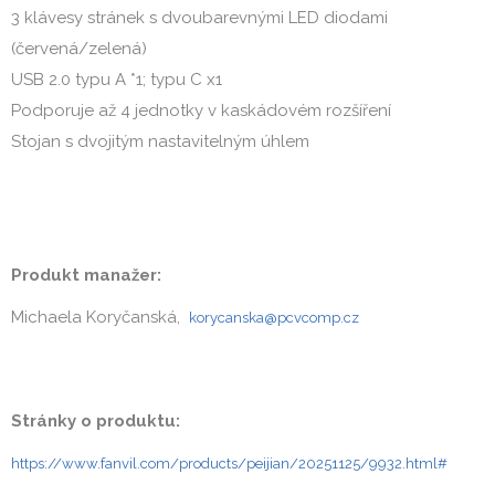
3 klávesy stránek s dvoubarevnými LED diodami
(červená/zelená)
USB 2.0 typu A *1; typu C x1
Podporuje až 4 jednotky v kaskádovém rozšíření
Stojan s dvojitým nastavitelným úhlem
Produkt manažer:
Michaela Koryčanská,
korycanska@pcvcomp.cz
Stránky o produktu:
https://www.fanvil.com/products/peijian/20251125/9932.html#