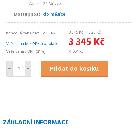
Záruka
24 Měsíce
Dostupnost
do měsíce
3 345
Kč
+ 3.20
Kč
Koncová cena bez DPH + RP
3 345
Kč
Vaše cena bez DPH a poplatků
Vaše cena s DPH (21%)
4 051
Kč
Přidat do košíku
ZÁKLADNÍ INFORMACE