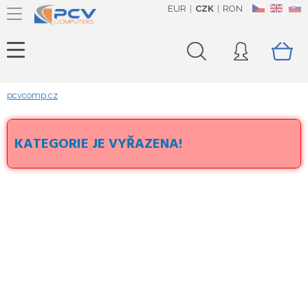
EUR
CZK
RON
CZ
EN
SK
pcvcomp.cz
KATEGORIE JE VYŘAZENA!