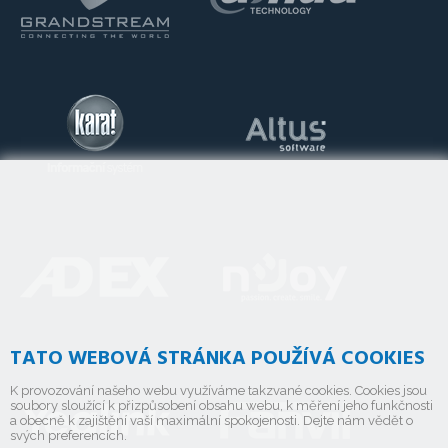
TATO WEBOVÁ STRÁNKA POUŽÍVÁ COOKIES
K provozování našeho webu využíváme takzvané cookies. Cookies jsou
soubory sloužící k přizpůsobení obsahu webu, k měření jeho funkčnosti
a obecně k zajištění vaší maximální spokojenosti. Dejte nám vědět o
svých preferencích.