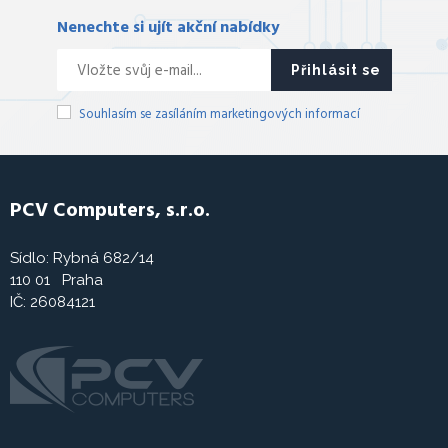
Nenechte si ujít akční nabídky
Přihlásit se
Souhlasím se zasíláním marketingových informací
PCV Computers, s.r.o.
Sídlo: Rybná 682/14
110 01 Praha
IČ: 26084121