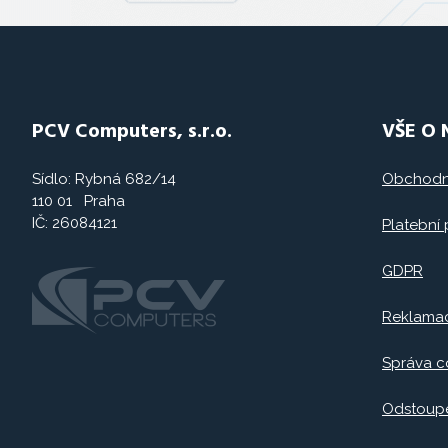
PCV Computers, s.r.o.
VŠE O
Sídlo: Rybná 682/14
Obchodn
110 01 Praha
IČ: 26084121
Platební
GDPR
Reklama
Správa c
Odstoupe