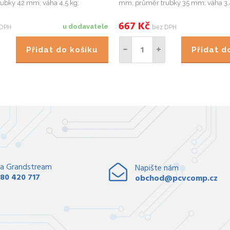
ubky 42 mm; váha 4,5 kg;
mm; průměr trubky 35 mm; váha 3,
aveno galvanickým zinkem.
Povrchově upraveno galvanickým z
667
Kč
 DPH
bez DPH
u dodavatele
Přidat do košíku
Přidat 
a Grandstream
Napište nám
80 420 717
obchod@pcvcomp.cz