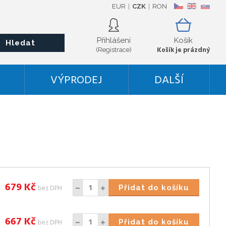
EUR
CZK
RON
CZ
EN
SK
Přihlášení
Košík
Hledat
Košík je prázdný
(Registrace)
VÝPRODEJ
DALŠÍ
679
Kč
bez DPH
Přidat do košíku
667
Kč
bez DPH
Přidat do košíku