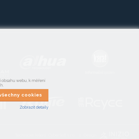
ní obsahu webu, k měření
ch.
t všechny cookies
Zobrazit detaily
Technické řešení
CyberSoft s.r.o.
Design