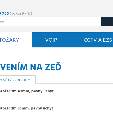
0 700
(po-pá 9 - 17)
STOŽÁRY
VOIP
CCTV A EZS
TVENÍM NA ZEĎ
ANĚJŠÍ PRODUKTY
Stožár 2m 42mm, pevný úchyt
Stožár 2m 35mm, pevný úchyt