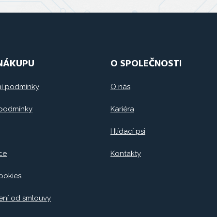
 NÁKUPU
O SPOLEČNOSTI
í podmínky
O nás
 podmínky
Kariéra
Hlídací psi
ce
Kontakty
ookies
ní od smlouvy