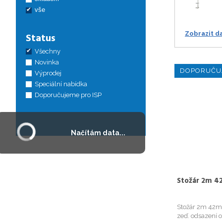
vše
Zobrazit d
Status
Všechny
Novinka
DOPORUČU
Výprodej
Speciální nabídka
Doporučujeme pro ISP
Načítám data...
Stožár 2m 4
Stožár 2m 42m
zeď. odsazení 