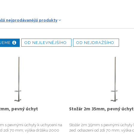
alší nejprodávanější produkty
JEME
OD NEJLEVNĚJŠÍHO
OD NEJDRAŽŠÍHO
2mm, pevný úchyt
Stožár 2m 35mm, pevný úchyt
m s pevnými úchyty k uchycení na
Stožár 2m 35mm s pevnými úchyty 
od zdi 70 mm; výška držáku 2000
zeď. odsazení od zdi 70 mm; výška