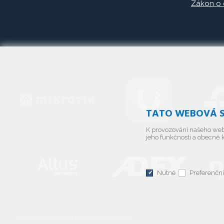
Zákon o
TATO WEBOVÁ S
K provozování našeho web
jeho funkčnosti a obecně k
Nutné
Preferenční
© Copyright 2026
PCV Computers, s.r.o.