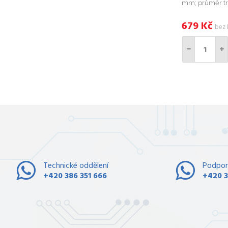
mm; průměr tr
Povrchově upr
679
Kč
bez
Technické oddělení
Podpor
+420 386 351 666
+420 3