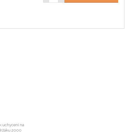
k uchycení na
 držáku 2000