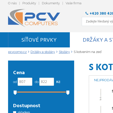
O nás
Produkty
Dokumenty
Vaše firma
+420 380 42
SÍŤOVÉ PRVKY
DRŽÁKY A 
pcvcomp.cz
Držáky a stožáry
Stožáry
S kotvením na zeď
S KO
Cena
NEJPRODÁV
od
do
Kč
Dostupnost
skladem