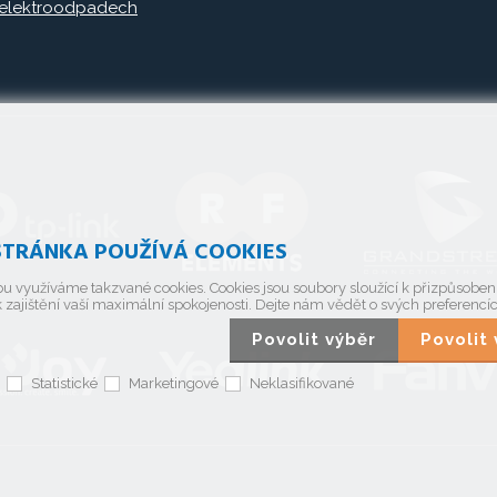
 elektroodpadech
TRÁNKA POUŽÍVÁ COOKIES
u využíváme takzvané cookies. Cookies jsou soubory sloužící k přizpůsobe
 zajištění vaší maximální spokojenosti. Dejte nám vědět o svých preferencí
Povolit výběr
Povoli
Statistické
Marketingové
Neklasifikované