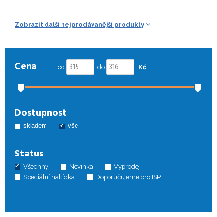
Zobrazit další nejprodávanější produkty
Cena
od
do
Kč
Dostupnost
skladem
vše
Status
Všechny
Novinka
Výprodej
Speciální nabídka
Doporučujeme pro ISP