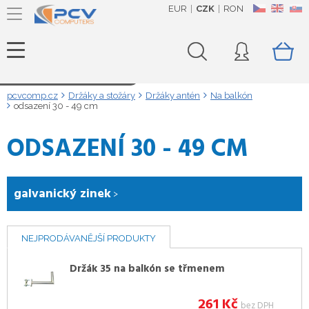
EUR
CZK
RON
CZ
EN
SK
Načítám data...
pcvcomp.cz
Držáky a stožáry
Držáky antén
Na balkón
odsazení 30 - 49 cm
ODSAZENÍ 30 - 49 CM
galvanický zinek
NEJPRODÁVANĚJŠÍ PRODUKTY
Držák 35 na balkón se třmenem
261
Kč
bez DPH