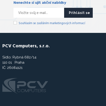
Nenechte si ujít akční nabídky
Přihlásit se
Souhlasím se zasíláním marketingových informací
PCV Computers, s.r.o.
Sídlo: Rybná 682/14
110 01 Praha
IČ: 26084121