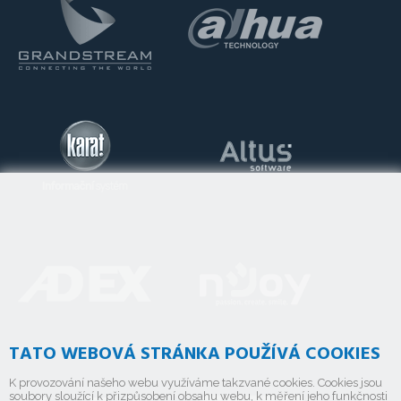
TATO WEBOVÁ STRÁNKA POUŽÍVÁ COOKIES
K provozování našeho webu využíváme takzvané cookies. Cookies jsou
soubory sloužící k přizpůsobení obsahu webu, k měření jeho funkčnosti