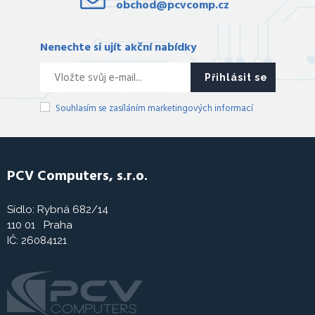
obchod@pcvcomp.cz
Nenechte si ujít akční nabídky
Přihlásit se
Souhlasím se zasíláním marketingových informací
PCV Computers, s.r.o.
Sídlo: Rybná 682/14
110 01 Praha
IČ: 26084121