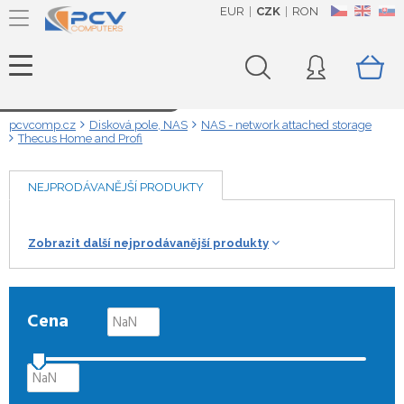
EUR
CZK
RON
CZ
EN
SK
Načítám data...
pcvcomp.cz
Disková pole, NAS
NAS - network attached storage
Thecus Home and Profi
NEJPRODÁVANĚJŠÍ PRODUKTY
Zobrazit další nejprodávanější produkty
Cena