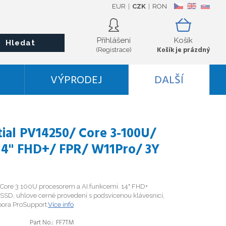
EUR
CZK
RON
CZ
EN
SK
Přihlášení
Košík
Hledat
Košík je prázdný
(Registrace)
VÝPRODEJ
DALŠÍ
tial PV14250/ Core 3-100U/
14" FHD+/ FPR/ W11Pro/ 3Y
 Core 3 100U procesorem a AI funkcemi. 14" FHD+
SSD, uhlove cerné provedení s podsvícenou klávesnicí,
pora ProSupport.
Více info
Part No.
FF7TM