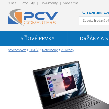
O nás
Produkty
Dokumenty
Vaše firma
+420 380 42
SÍŤOVÉ PRVKY
DRŽÁKY A 
pcvcomp.cz
DALŠÍ
Notebooky
AI Ready