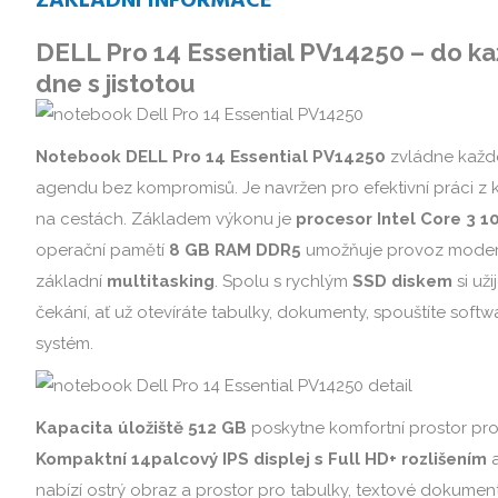
ZÁKLADNÍ INFORMACE
DELL Pro 14 Essential PV14250 – do k
dne s jistotou
Notebook DELL Pro 14 Essential PV14250
zvládne každ
agendu bez kompromisů. Je navržen pro efektivní práci z 
na cestách. Základem výkonu je
procesor Intel Core 3 1
operační pamětí
8 GB RAM DDR5
umožňuje provoz modern
základní
multitasking
. Spolu s rychlým
SSD diskem
si už
čekání, ať už otevíráte tabulky, dokumenty, spouštíte soft
systém.
Kapacita úložiště 512 GB
poskytne komfortní prostor pro 
Kompaktní 14palcový IPS displej s Full HD+ rozlišením
nabízí ostrý obraz a prostor pro tabulky, textové dokumenty