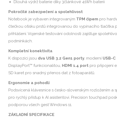
Dlouhá výdrž baterie díky 3článkové 41Wh baterii
Pokročilé zabezpečení a spolehlivost
Notebook je vybaven integrovaným
TPM čipem
pro hardw
čtečkou otisku prstů integrovanou do vypínacího tlačítka
přihlášení. Vojenské testování odolnosti zajišťuje spolehliv
podmínkách.
Kompletní konektivita
K dispozici jsou
dva USB 3.2 Gen1 porty
, moderní
USB-C 
DisplayPort™ funkcionalitou,
HDMI 1.4 port
pro připojení 
SD karet pro snadný přenos dat z fotoaparátů.
Ergonomie a pohodlí
Podsvícená klávesnice s česko-slovenským rozložením a s
pro rychlý přístup k AI asistentovi. Precision touchpad pos
podporou všech gest Windows 11.
ZÁKLADNÍ SPECIFIKACE