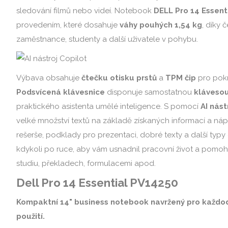
sledování filmů nebo videí. Notebook
DELL Pro 14 Essent
provedením, které dosahuje
váhy pouhých 1,54 kg
, díky 
zaměstnance, studenty a další uživatele v pohybu.
Výbava obsahuje
čtečku otisku prstů
a
TPM čip
pro pokr
Podsvícená klávesnice
disponuje samostatnou
klávesou
praktického asistenta umělé inteligence. S pomocí
AI nást
velké množství textů na základě získaných informací a nápa
rešerše, podklady pro prezentaci, dobré texty a další ty
kdykoli po ruce, aby vám usnadnil pracovní život a pomoh
studiu, překladech, formulacemi apod.
Dell Pro 14 Essential PV14250
Kompaktní 14" business notebook navržený pro každod
použití.