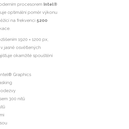
moderním procesorem
Intel®
tuje optimální poměr výkonu
ěžící na frekvenci
5200
kace.
ozlišením 1920 × 1200 px,
 v jasně osvětlených
ajišťuje okamžité spouštění
Intel® Graphics
asking
é odezvy
jasem 300 nitů
stů
emi
esou