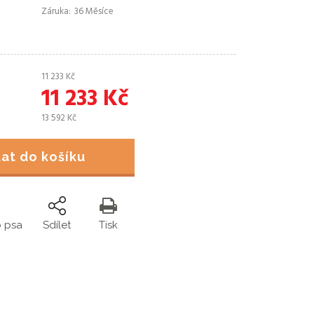
Záruka
36 Měsíce
11 233
Kč
11 233
Kč
13 592
Kč
idat do košíku
o psa
Sdílet
Tisk