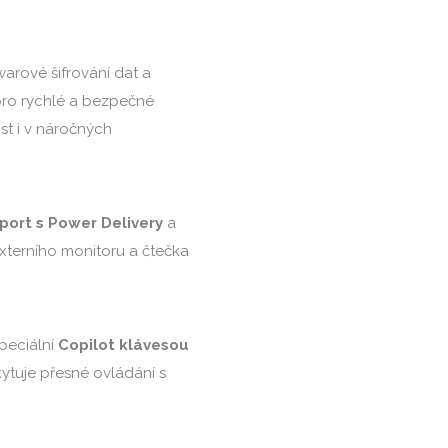
arové šifrování dat a
 pro rychlé a bezpečné
ost i v náročných
port s Power Delivery
a
externího monitoru a čtečka
peciální
Copilot klávesou
kytuje přesné ovládání s