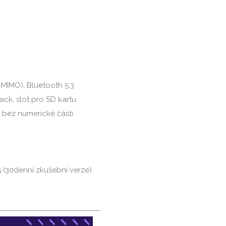
-MIMO), Bluetooth 5.3
ack, slot pro SD kartu
 bez numerické části
5 (30denní zkušební verze)