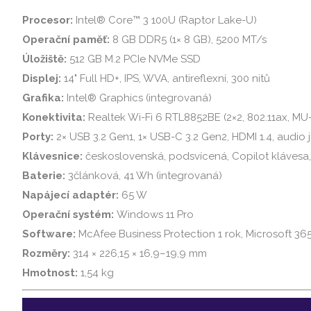
Procesor:
Intel® Core™ 3 100U (Raptor Lake-U)
Operační paměť:
8 GB DDR5 (1× 8 GB), 5200 MT/s
Úložiště:
512 GB M.2 PCIe NVMe SSD
Displej:
14" Full HD+, IPS, WVA, antireflexní, 300 nitů
Grafika:
Intel® Graphics (integrovaná)
Konektivita:
Realtek Wi-Fi 6 RTL8852BE (2×2, 802.11ax, MU
Porty:
2× USB 3.2 Gen1, 1× USB-C 3.2 Gen2, HDMI 1.4, audio j
Klávesnice:
československá, podsvícená, Copilot klávesa,
Baterie:
3článková, 41 Wh (integrovaná)
Napájecí adaptér:
65 W
Operační systém:
Windows 11 Pro
Software:
McAfee Business Protection 1 rok, Microsoft 36
Rozměry:
314 × 226,15 × 16,9–19,9 mm
Hmotnost:
1,54 kg