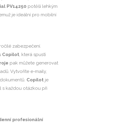
ial PV14250
potěší lehkým
čemuž je ideální pro mobilní
očilé zabezpečení.
 Copilot
, která spustí
roje
pak můžete generovat
dů. Vytvoříte e-maily,
py dokumentů.
Copilot
je
l s každou otázkou při
enní profesionální