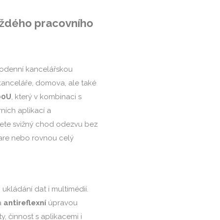
aždého pracovního
odenní kancelářskou
kanceláře, domova, ale také
00U
, který v kombinaci s
ích aplikací a
ijete svižný chod odezvu bez
ware nebo rovnou celý
ukládání dat i multimédií.
a
antireflexní
úpravou
, činnost s aplikacemi i