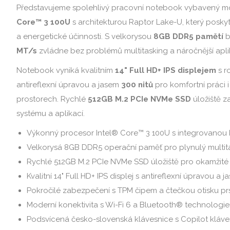
Představujeme spolehlivý pracovní notebook vybavený 
Core™ 3 100U
s architekturou Raptor Lake-U, který posky
a energetické účinnosti. S velkorysou
8GB DDR5 pamětí
b
MT/s
zvládne bez problémů multitasking a náročnější apli
Notebook vyniká kvalitním
14" Full HD+ IPS displejem
s r
antireflexní úpravou a jasem
300 nitů
pro komfortní práci i
prostorech. Rychlé
512GB M.2 PCIe NVMe SSD
úložiště z
systému a aplikací.
Výkonný procesor Intel® Core™ 3 100U s integrovanou 
Velkorysá 8GB DDR5 operační paměť pro plynulý multit
Rychlé 512GB M.2 PCIe NVMe SSD úložiště pro okamžit
Kvalitní 14" Full HD+ IPS displej s antireflexní úpravou a 
Pokročilé zabezpečení s TPM čipem a čtečkou otisku pr
Moderní konektivita s Wi-Fi 6 a Bluetooth® technologi
Podsvícená česko-slovenská klávesnice s Copilot kláv