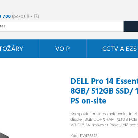
0 700
(po-pá 9 - 17)
STOŽÁRY
VOIP
CCTV A EZS
DELL Pro 14 Essen
8GB/ 512GB SSD/ 
PS on-site
Kompaktní business notebook s Intel
displej, 8GB DDR5 RAM, 512GB PCIe 
Wi-Fi 6, Windows 11 Pro a 3letá pod
Kód
PV426812