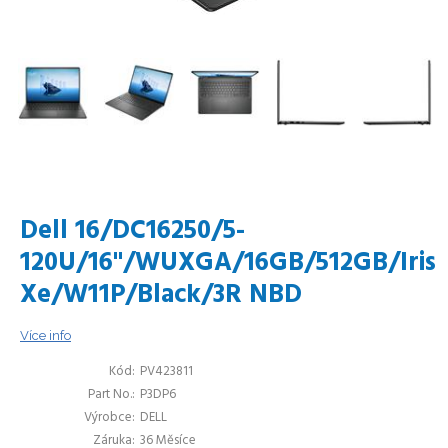
Dell 16/DC16250/5-
120U/16"/WUXGA/16GB/512GB/Iris
Xe/W11P/Black/3R NBD
Více info
Kód
PV423811
Part No.
P3DP6
Výrobce
DELL
Záruka
36 Měsíce