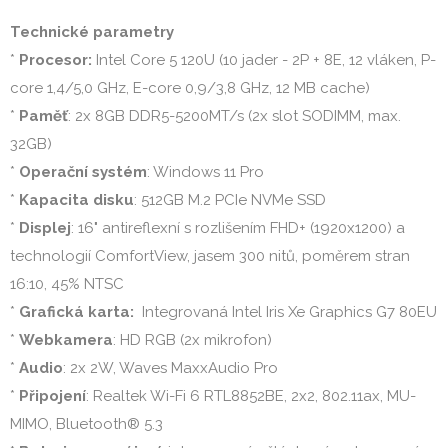
Technické parametry
* 
Procesor: 
Intel Core 5 120U (10 jader - 2P + 8E, 12 vláken, P-
core 1,4/5,0 GHz, E-core 0,9/3,8 GHz, 12 MB cache)

* 
Paměť
: 2x 8GB DDR5-5200MT/s (2x slot SODIMM, max. 
32GB)

* 
Operační systém
: Windows 11 Pro

* 
Kapacita disku
: 512GB M.2 PCIe NVMe SSD

* 
Displej
: 16" antireflexní s rozlišením FHD+ (1920x1200) a 
technologií ComfortView, jasem 300 nitů, poměrem stran 
16:10, 45% NTSC

* 
Grafická karta: 
 Integrovaná Intel Iris Xe Graphics G7 80EU

* 
Webkamera
: HD RGB (2x mikrofon)

* 
Audio
: 2x 2W, Waves MaxxAudio Pro

* 
Připojení
: Realtek Wi-Fi 6 RTL8852BE, 2x2, 802.11ax, MU-
MIMO, Bluetooth® 5.3
