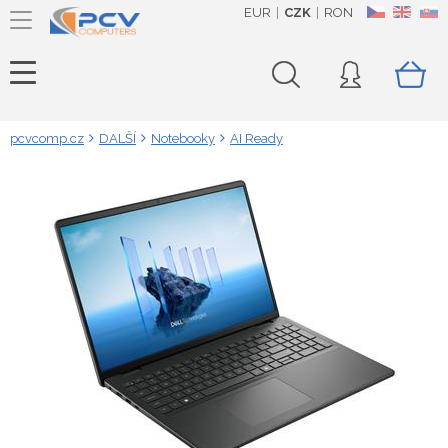
EUR
CZK
RON
CZ
EN
SK
pcvcomp.cz
DALŠÍ
Notebooky
AI Ready