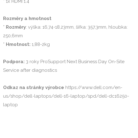
* 1x HDMI 1.4

Rozměry a hmotnost
* 
Rozměry
: výška: 16,74-18,23mm, šířka: 357,3mm, hloubka: 
250,6mm

* 
Hmotnost:
 1,88-2kg

Podpora:
 3 roky ProSupport Next Business Day On-Site 
Service after diagnostics

Odkaz na stránky výrobce
 https://www.dell.com/en-
us/shop/dell-laptops/dell-16-laptop/spd/dell-dc16250-
laptop