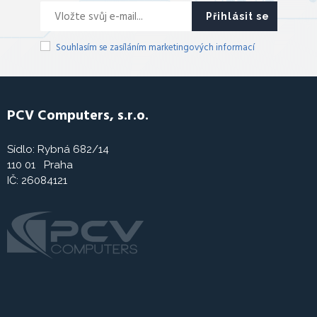
Přihlásit se
Souhlasím se zasíláním marketingových informací
PCV Computers, s.r.o.
Sídlo: Rybná 682/14
110 01 Praha
IČ: 26084121