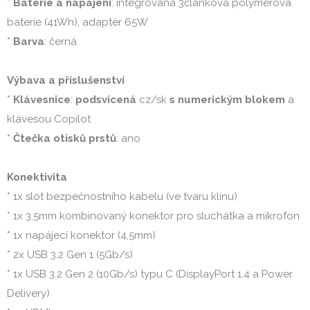
* 
Baterie a napájení
: integrovaná 3článková polymerová 
baterie (41Wh), adaptér 65W

* 
Barva
: černá

Výbava a příslušenství
* 
Klávesnice
: 
podsvícená
 cz/sk 
s numerickým blokem
 a 
klávesou Copilot

* 
Čtečka otisků prstů
: ano

Konektivita
* 1x slot bezpečnostního kabelu (ve tvaru klínu)

* 1x 3,5mm kombinovaný konektor pro sluchátka a mikrofon

* 1x napájecí konektor (4,5mm)

* 2x USB 3.2 Gen 1 (5Gb/s)

* 1x USB 3.2 Gen 2 (10Gb/s) typu C (DisplayPort 1.4 a Power 
Delivery)
