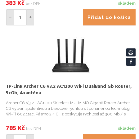
383
Kč
bez DPH
skladem
Přidat do košíku
TP-Link Archer C6 v3.2 AC1200 WiFi DualBand Gb Router,
5xGb, 4xanténa
Archer C6 V3.2 - AC1200 Wireless MU-MIMO Gigabit Router Archer
C6 vytváří spolehlivou a bleskově rychlou síť poháněnou technologií
Wi-Fi 802.11ac. Pásmo 2,4 GHz poskytuje rychlosti až 300 Mb / s,
připraveno na ka
785
Kč
bez DPH
skladem