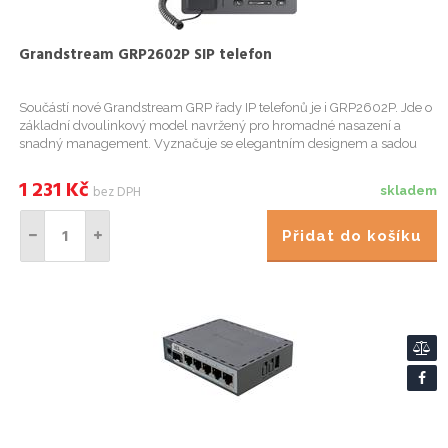
Grandstream GRP2602P SIP telefon
Součástí nové Grandstream GRP řady IP telefonů je i GRP2602P. Jde o
základní dvoulinkový model navržený pro hromadné nasazení a
snadný management. Vyznačuje se elegantním designem a sadou
funkcí nové generace, včetně 5 cestné audiokonference pro maximá...
1 231
Kč
bez DPH
skladem
Přidat do košíku