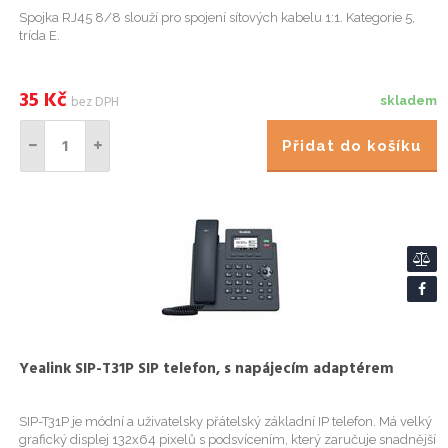
Spojka RJ45 8/8 slouží pro spojení sítových kabelu 1:1. Kategorie 5,
trída E.
35
Kč
bez DPH
skladem
Přidat do košíku
Yealink SIP-T31P SIP telefon, s napájecím adaptérem
SIP-T31P je módní a uživatelsky přátelský základní IP telefon. Má velký
grafický displej 132x64 pixelů s podsvícením, který zaručuje snadnější