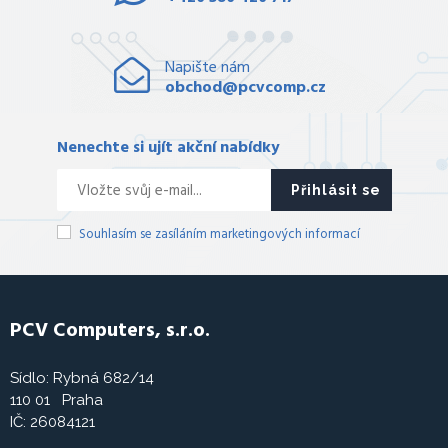
Napište nám
obchod@pcvcomp.cz
Nenechte si ujít akční nabídky
Přihlásit se
Souhlasím se zasíláním marketingových informací
PCV Computers, s.r.o.
Sídlo: Rybná 682/14
110 01 Praha
IČ: 26084121