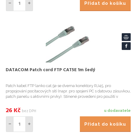
Přidat do košíku
DATACOM Patch cord FTP CAT5E 1m šedý
Patch kabel FTP lanko cat.5e se dvema konektory RJ45, pro
propojování pocítacových sítí (napr. pro spojení PC s datovou zásuvkou,
patch panelu s aktivními prvky). Stínené provedení pro použití v
nárocnejším prostredí. Parametry a specifikace: Barva:
26
Kč
bez DPH
u dodavatele
Přidat do košíku