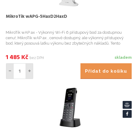
MikroTik wAPG-5HaxD2HaxD
MikroTik wAP ax - Výkonný Wi-Fi 6 přístupový bod za dostupnou
cenu!; MikroTik wAP ax , cenově dostupný, ale výkonný přístupový
bod, který posouvá laťku výkonu bez zbytečných nákladů. Tento
kompaktní a elegantní access point nabízí stabilní připojení i ...
1 485
Kč
bez DPH
skladem
Přidat do košíku