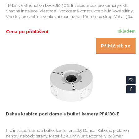
TP-Link VIGI junction box VJB-300; Instalační box pro kamery VIGI;
Snadná instalace; Vlastnosti: Vodotěsná konstrukce z hlińíkové slitiny;
Vhodný pro vnitřní i venkovní montáž na stěnu nebo strop; Váha: 364
g; Rozměry: &empty;125 &times;130.47x 45.7 mm...
Cena po přihlášení
skladem
Přihlásit se
Dahua krabice pod dome a bullet kamery PFA130-E
Pro instalaci dome a bullet kamer značky Dahua. Kabel je protažen
nahoru nebo do strany. Materiál; Aluminium; Rozměry; průměr