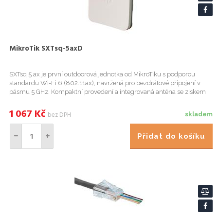
MikroTik SXTsq-5axD
SXTsq 5 ax je první outdoorová jednotka od MikroTiku s podporou
standardu Wi-Fi 6 (802.11ax), navržená pro bezdrátové připojení v
pásmu 5 GHz. Kompaktní provedení a integrovaná anténa se ziskem
16 dBi z ní činí ideální řešení pro klientské připojení ne...
1 067
Kč
bez DPH
skladem
Přidat do košíku