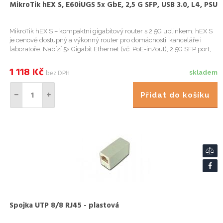
MikroTik hEX S, E60iUGS 5x GbE, 2,5 G SFP, USB 3.0, L4, PSU
MikroTik hEX S – kompaktní gigabitový router s 2.5G uplinkem; hEX S
je cenově dostupný a výkonný router pro domácnosti, kanceláře i
laboratoře. Nabízí 5× Gigabit Ethernet (vč. PoE-in/out), 2.5G SFP port,
USB 3.0 pro sdílení úložiště a RouterOS v7 pro p...
1 118
Kč
bez DPH
skladem
Přidat do košíku
Spojka UTP 8/8 RJ45 - plastová