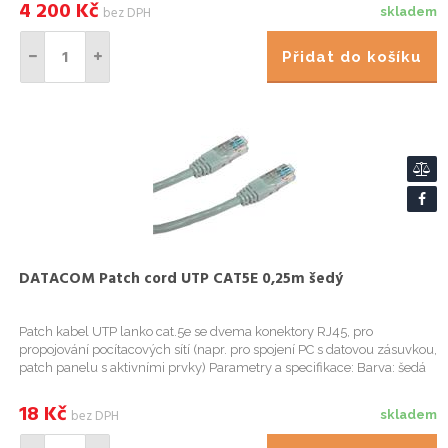
4 200
Kč
bez DPH
skladem
Přidat do košíku
DATACOM Patch cord UTP CAT5E 0,25m šedý
Patch kabel UTP lanko cat.5e se dvema konektory RJ45, pro
propojování pocítacových sítí (napr. pro spojení PC s datovou zásuvkou,
patch panelu s aktivními prvky) Parametry a specifikace: Barva: šedá
Kategorie: cat.5e Stínení: ne Délka:
18
Kč
bez DPH
skladem