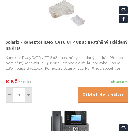
Solarix - konektor RJ45 CAT6 UTP 8p8c nestíněný skládaný
na drát
Konektor RJ45 CAT6 UTP 8p8c nestíněný skládaný na drát. Přehled
Nestíněný konektor RJ45 8p8c. Pro vodič drát, kulatý kabel, PVC a
LSOH plášť. S vložkou. Konektory Solarix typu RJ45 jsou spolehlivé
komponenty, které jsou konstrukčně uzpůsobeny tak, aby ...
8
Kč
bez DPH
skladem
Přidat do košíku