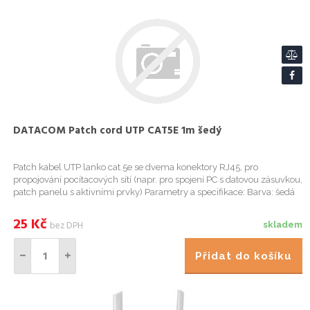
DATACOM Patch cord UTP CAT5E 1m šedý
Patch kabel UTP lanko cat.5e se dvema konektory RJ45, pro
propojování pocítacových sítí (napr. pro spojení PC s datovou zásuvkou,
patch panelu s aktivními prvky) Parametry a specifikace: Barva: šedá
Kategorie: cat.5e Stínení: ne Délka:
25
Kč
bez DPH
skladem
Přidat do košíku