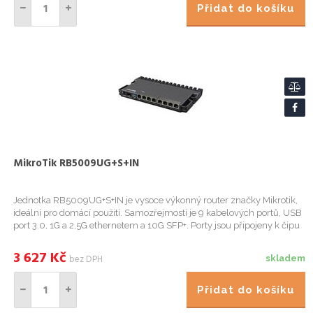
Přidat do košíku
MikroTik RB5009UG+S+IN
Jednotka RB5009UG+S+IN je vysoce výkonný router značky Mikrotik,
ideální pro domácí použití. Samozřejmostí je 9 kabelových portů, USB
port 3.0, 1G a 2,5G ethernetem a 10G SFP+. Porty jsou připojeny k čipu
Marvell Amethyst s plně duplexní linkou 10 GB. ...
3 627
Kč
bez DPH
skladem
Přidat do košíku