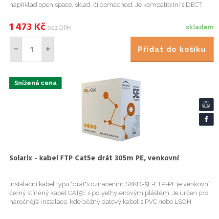
například open space, sklad, či domácnost. Je kompatibilní s DECT
bázemi stejného výrobce, konkrétně s modelem DP752 nebo DP7...
1 473
Kč
bez DPH
skladem
Přidat do košíku
Snížená cena
Solarix - kabel FTP Cat5e drát 305m PE, venkovní
Instalační kabel typu "drát"s označením SXKD-5E-FTP-PE je venkovní
černý stíněný kabel CAT5E s polyethylenovým pláštěm. Je určen pro
náročnější instalace, kde běžný datový kabel s PVC nebo LSOH
pláštěm neposkytuje dostatečnou ochranu proti vlivům okoln...