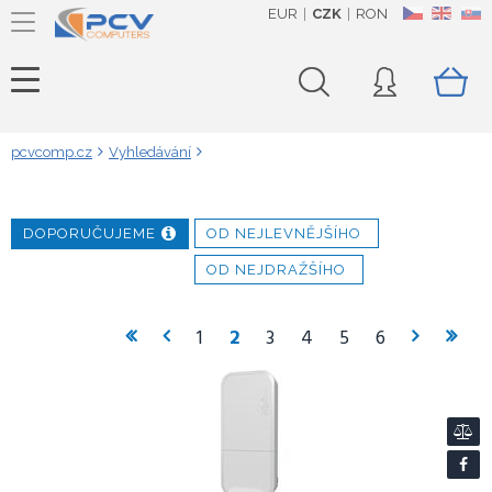
EUR
CZK
RON
CZ
EN
SK
pcvcomp.cz
Vyhledávání
DOPORUČUJEME
OD NEJLEVNĚJŠÍHO
OD NEJDRAŽŠÍHO
1
2
3
4
5
6