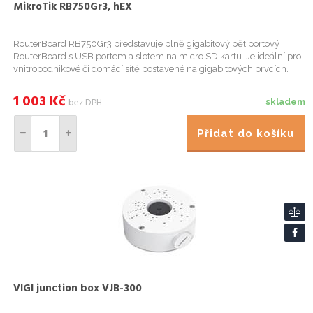
MikroTik RB750Gr3, hEX
RouterBoard RB750Gr3 představuje plně gigabitový pětiportový
RouterBoard s USB portem a slotem na micro SD kartu. Je ideální pro
vnitropodnikové či domácí sítě postavené na gigabitových prvcích.
Stejně jako RB750G je dodáván včetně krytu a napájecího z...
1 003
Kč
bez DPH
skladem
Přidat do košíku
VIGI junction box VJB-300