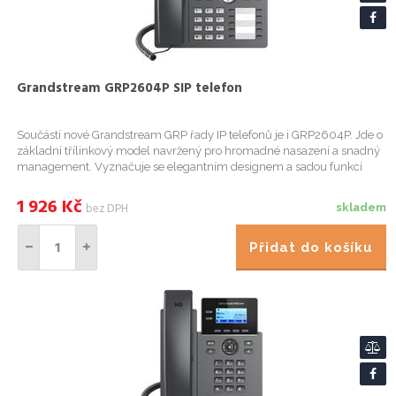
Grandstream GRP2604P SIP telefon
Součástí nové Grandstream GRP řady IP telefonů je i GRP2604P. Jde o
základní třílinkový model navržený pro hromadné nasazení a snadný
management. Vyznačuje se elegantním designem a sadou funkcí
nové generace, včetně 5 cestné audiokonference pro maximál...
1 926
Kč
bez DPH
skladem
Přidat do košíku