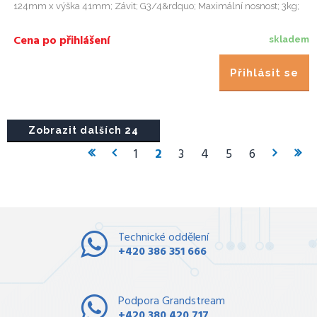
124mm x výška 41mm; Závit; G3/4&rdquo; Maximální nosnost; 3kg;
Cena po přihlášení
skladem
Přihlásit se
Zobrazit dalších 24
1
2
3
4
5
6
Technické oddělení
+420 386 351 666
Podpora Grandstream
+420 380 420 717