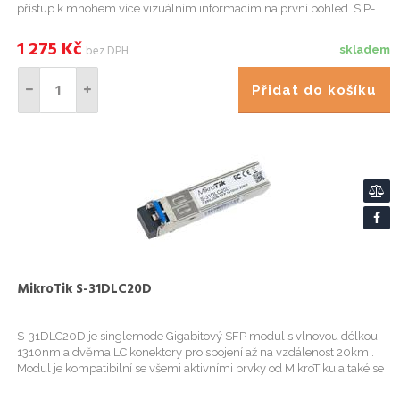
přístup k mnohem více vizuálním informacím na první pohled. SIP-
T31P nabízí podporu pro dvou VoIP účtú, dva 1...
1 275
Kč
bez DPH
skladem
Přidat do košíku
MikroTik S-31DLC20D
S-31DLC20D je singlemode Gigabitový SFP modul s vlnovou délkou
1310nm a dvěma LC konektory pro spojení až na vzdálenost 20km .
Modul je kompatibilní se všemi aktivními prvky od MikroTiku a také se
zařízeními jiných výrobců "cisco compatibile".