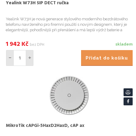
Yealink W73H SIP DECT ručka
Yealink W73H je nová generace stylového moderního bezdrátového
telefonu navrženého pro firemní použití s novým designem, který je
elegantnější, pohodlnější při přenášení a má lepší výdrž baterie a
kvalitu komunikace. Kombinace výhod bezdrátové DECT kom...
1 942
Kč
bez DPH
skladem
Přidat do košíku
MikroTik cAPGi-5HaxD2HaxD, cAP ax