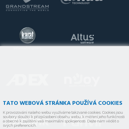
TATO WEBOVÁ STRÁNKA POUŽÍVÁ COOKIES
K provozování našeho webu využíváme takzvané cookies. Cookies jsou
soubory sloužící k přizpůsobení obsahu webu, k měření jeho funkčnosti
a obecně k zajištění vaší maximální spokojenosti. Dejte nám vědět o
svých preferencích.