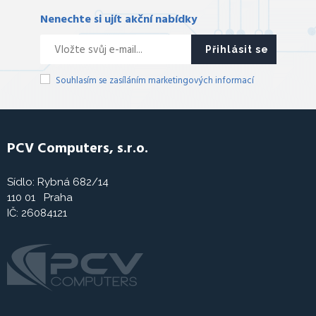
Nenechte si ujít akční nabídky
Přihlásit se
Souhlasím se zasíláním marketingových informací
PCV Computers, s.r.o.
Sídlo: Rybná 682/14
110 01 Praha
IČ: 26084121