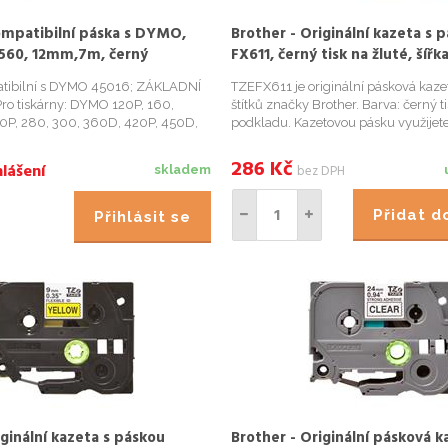
ompatibilní páska s DYMO,
Brother - Originální kazeta s 
560, 12mm,7m, černý
FX611, černý tisk na žluté, šíř
podklad, D1
atibilní s DYMO 45016; ZÁKLADNÍ
TZEFX611 je originální pásková kazet
ro tiskárny: DYMO 120P, 160,
štítků značky Brother. Barva: černý t
0P, 280, 300, 360D, 420P, 450D,
podkladu. Kazetovou pásku využijete
, LabelPoint 100, LabelPoint 150,
domácnosti, tak v kancelářích. Ideáln
, LabelPoint 250, LabelPoint 300,
označení pořadačů, kartoték, polic, 
286
Kč
lášení
bez DPH
skladem
 450...
disků nebo kabeláže. Ka...
Přidat 
Přihlásit se
iginální kazeta s páskou
Brother - Originální pásková k