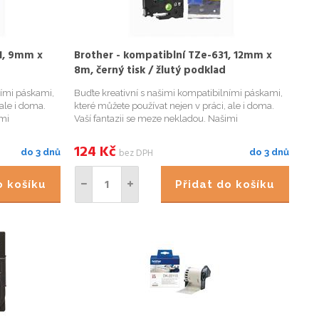
1, 9mm x
Brother - kompatiblní TZe-631, 12mm x
8m, černý tisk / žlutý podklad
ními páskami,
Buďte kreativní s našimi kompatibilními páskami,
ale i doma.
které můžete používat nejen v práci, ale i doma.
imi
Vaší fantazii se meze nekladou. Našimi
označíte
kompatibilními páskami přehledně označíte
ětináče či
například Vaše kořenky v kuchyni, květináče či
124
Kč
bez DPH
do 3 dnů
do 3 dnů
bylinky na zahrádce, krabi...
do košíku
Přidat do košíku