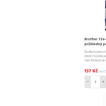
Brother TZe-
průhledný p
Buďte kreativn
které můžete po
Vaší fantazii s
kompatibilními
například Vaše 
137
Kč
bez 
bylinky na zahr