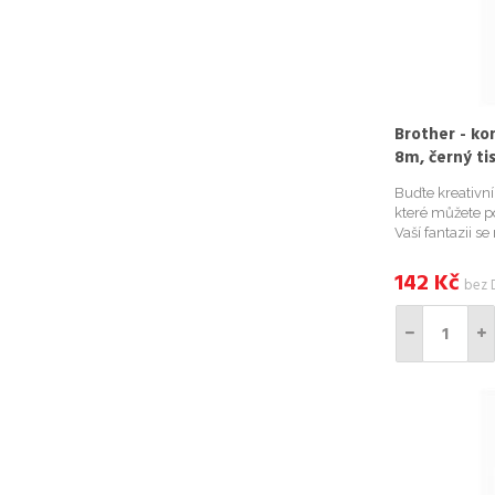
Brother - ko
8m, černý ti
Buďte kreativn
které můžete po
Vaší fantazii s
kompatibilními
například Vaše 
142
Kč
bez 
bylinky na zahr