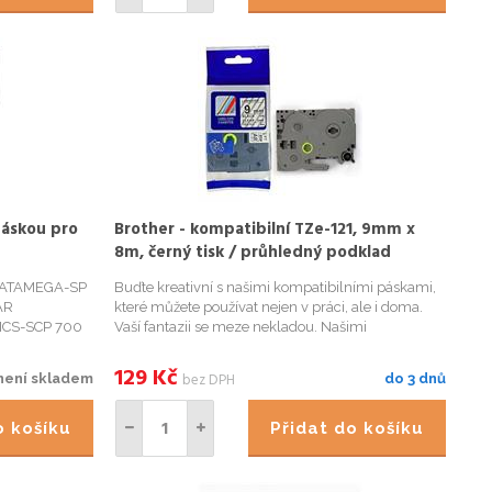
páskou pro
Brother - kompatibilní TZe-121, 9mm x
8m, černý tisk / průhledný podklad
 DATAMEGA-SP
Buďte kreativní s našimi kompatibilními páskami,
AR
které můžete používat nejen v práci, ale i doma.
ICS-SCP 700
Vaší fantazii se meze nekladou. Našimi
ICRONICS-SP
kompatibilními páskami přehledně označíte
R MICRONICS-
například Vaše kořenky v kuchyni, květináče či
129
Kč
bez DPH
není skladem
do 3 dnů
TAR
bylinky na zahrádce, krabi...
do košíku
Přidat do košíku