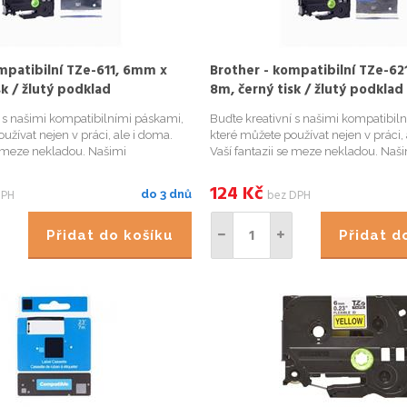
mpatibilní TZe-611, 6mm x
Brother - kompatibilní TZe-62
sk / žlutý podklad
8m, černý tisk / žlutý podklad
í s našimi kompatibilními páskami,
Buďte kreativní s našimi kompatibil
užívat nejen v práci, ale i doma.
které můžete používat nejen v práci, 
e meze nekladou. Našimi
Vaší fantazii se meze nekladou. Naš
 páskami přehledně označíte
kompatibilními páskami přehledně 
kořenky v kuchyni, květináče či
například Vaše kořenky v kuchyni, kv
124
Kč
DPH
bez DPH
do 3 dnů
ádce, krabi...
bylinky na zahrádce, krabi...
Přidat do košíku
Přidat 