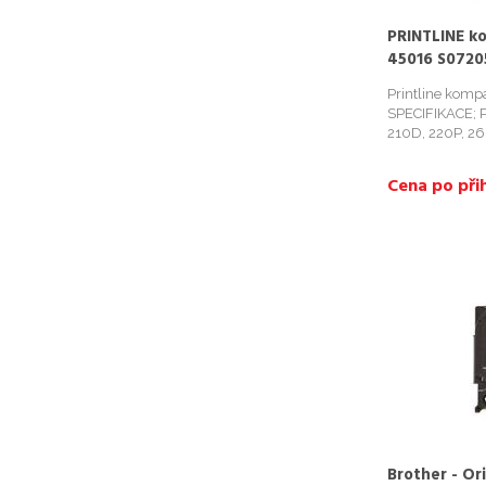
PRINTLINE k
45016 S0720
tisk/modrý 
Printline komp
SPECIFIKACE; P
210D, 220P, 26
500TS, PC2, PnP
LabelPoint 200
Cena po přih
LabelPoint 350,
Brother - Or