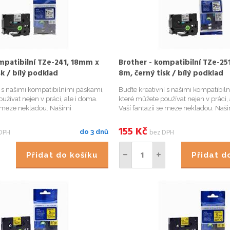
mpatibilní TZe-241, 18mm x
Brother - kompatibilní TZe-2
sk / bílý podklad
8m, černý tisk / bílý podklad
í s našimi kompatibilními páskami,
Buďte kreativní s našimi kompatibil
užívat nejen v práci, ale i doma.
které můžete používat nejen v práci, 
e meze nekladou. Našimi
Vaší fantazii se meze nekladou. Naš
 páskami přehledně označíte
kompatibilními páskami přehledně 
kořenky v kuchyni, květináče či
například Vaše kořenky v kuchyni, kv
155
Kč
DPH
bez DPH
do 3 dnů
ádce, krabi...
bylinky na zahrádce, krabi...
Přidat do košíku
Přidat 