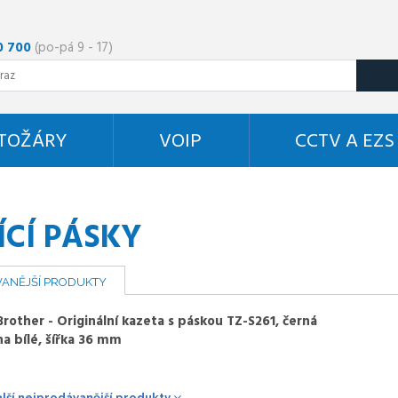
0 700
(po-pá 9 - 17)
STOŽÁRY
VOIP
CCTV A EZS
ÍCÍ PÁSKY
ANĚJŠÍ PRODUKTY
Brother - Originální kazeta s páskou TZ-S261, černá
na bílé, šířka 36 mm
alší nejprodávanější produkty