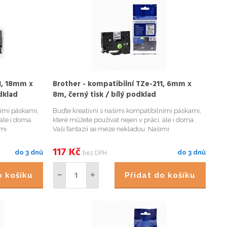
1, 18mm x
Brother - kompatibilní TZe-211, 6mm x
dklad
8m, černý tisk / bílý podklad
ními páskami,
Buďte kreativní s našimi kompatibilními páskami,
ale i doma.
které můžete používat nejen v práci, ale i doma.
imi
Vaší fantazii se meze nekladou. Našimi
označíte
kompatibilními páskami přehledně označíte
ětináče či
například Vaše kořenky v kuchyni, květináče či
117
Kč
bez DPH
do 3 dnů
do 3 dnů
bylinky na zahrádce, krabi...
do košíku
Přidat do košíku