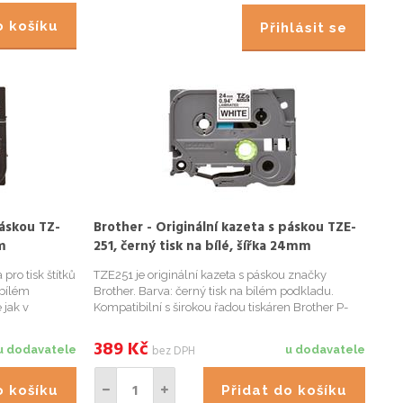
do košíku
Přihlásit se
páskou TZ-
Brother - Originální kazeta s páskou TZE-
m
251, černý tisk na bílé, šířka 24mm
pro tisk štítků
TZE251 je originální kazeta s páskou značky
 bílém
Brother. Barva: černý tisk na bílém podkladu.
 jak v
Kompatibilní s širokou řadou tiskáren Brother P-
í pro
touch. Kazeta je ideální pro užití jak v domácnosti,
USB flash
tak kancelářích. Páska může být použita na
389
Kč
bez DPH
u dodavatele
u dodavatele
identifikaci obsah...
do košíku
Přidat do košíku