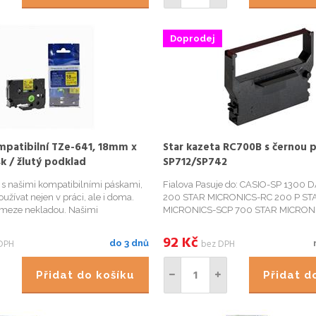
Doprodej
mpatibilní TZe-641, 18mm x
Star kazeta RC700B s černou 
sk / žlutý podklad
SP712/SP742
í s našimi kompatibilními páskami,
Fialova Pasuje do: CASIO-SP 1300
užívat nejen v práci, ale i doma.
200 STAR MICRONICS-RC 200 P ST
e meze nekladou. Našimi
MICRONICS-SCP 700 STAR MICRON
 páskami přehledně označíte
D STAR MICRONICS-SP 200 STAR M
kořenky v kuchyni, květináče či
2000 STAR MICRONICS-SP 212 STA
92
Kč
DPH
bez DPH
do 3 dnů
ádce, krabi...
SP 216 STAR MICRONICS-SP 2320 S
MICRONICS-SP 2...
Přidat do košíku
Přidat 