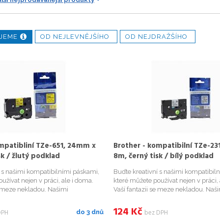
JEME
OD NEJLEVNĚJŠÍHO
OD NEJDRAŽŠÍHO
mpatibliní TZe-651, 24mm x
Brother - kompatibilní TZe-23
sk / žlutý podklad
8m, černý tisk / bílý podklad
í s našimi kompatibilními páskami,
Buďte kreativní s našimi kompatibil
užívat nejen v práci, ale i doma.
které můžete používat nejen v práci, 
e meze nekladou. Našimi
Vaší fantazii se meze nekladou. Naš
 páskami přehledně označíte
kompatibilními páskami přehledně 
kořenky v kuchyni, květináče či
například Vaše kořenky v kuchyni, kv
124
Kč
DPH
bez DPH
do 3 dnů
ádce, krabi...
bylinky na zahrádce, krabi...