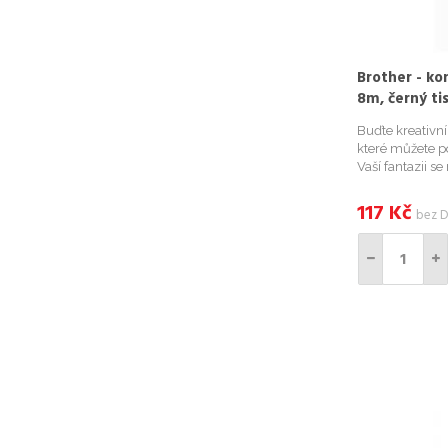
Brother - ko
8m, černý ti
Buďte kreativn
které můžete po
Vaší fantazii s
kompatibilními
například Vaše 
117
Kč
bez 
bylinky na zahr