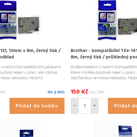
131, 12mm x 8m, černý tisk /
Brother - kompatibilní TZe-14
odklad
8m, černý tisk / průhledný po
í s našimi kompatibilními páskami,
Buďte kreativní s našimi kompatibil
užívat nejen v práci, ale i doma.
které můžete používat nejen v práci, 
e meze nekladou. Našimi
Vaší fantazii se meze nekladou. Naš
 páskami přehledně označíte
kompatibilními páskami přehledně 
kořenky v kuchyni, květináče či
například Vaše kořenky v kuchyni, kv
150
Kč
DPH
bez DPH
do 3 dnů
ádce, krabi...
bylinky na zahrádce, krabi...
Přidat do košíku
Přidat 