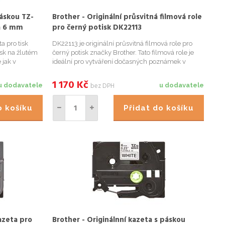
páskou TZ-
Brother - Originální průsvitná filmová role
ka 6 mm
pro černý potisk DK22113
a pro tisk
DK22113 je originální průsvitná filmová role pro
isk na žlutém
černý potisk značky Brother. Tato filmová role je
 jak v
ideální pro vytváření dočasných poznámek v
í pro
různých tvarech a velikostech. Důležité informace:
USB flash
- Šířka: 62 mm; - Délka: 15,24 m;
1 170
Kč
bez DPH
u dodavatele
u dodavatele
do košíku
Přidat do košíku
azeta pro
Brother - Originálnní kazeta s páskou