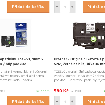
Přidat do košíku
Přidat 
mpatibilní TZe-221, 9mm x
Brother - Originální kazeta s 
sk / bílý podklad
S261, černá na bílé, šířka 36 m
í s našimi kompatibilními páskami,
TZES261 je originální pásková kazeta 
užívat nejen v práci, ale i doma.
značky Brother. Barva: černý tisk na
e meze nekladou. Našimi
podkladu. Kazetovou pásku využijete
 páskami přehledně označíte
domácnosti, tak v kancelářích. Ideáln
kořenky v kuchyni, květináče či
označení pořadačů, kartoték, polic, 
580
Kč
DPH
bez DPH
skladem
ádce, krabi...
disků, kabeláže, PVC trub...
Přidat do košíku
Přidat 