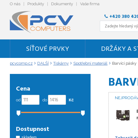
O nás
Produkty
Dokumenty
Vaše firma
+420 380 42
SÍŤOVÉ PRVKY
DRŽÁKY A 
pcvcomp.cz
DALŠÍ
Tiskárny
Spotřební materiál
Barvící pásky
BARV
Cena
NEJPRODÁV
od
do
Kč
Dostupnost
skladem
Zobrazit d