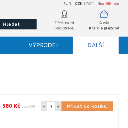
EUR
CZK
RON
CZ
EN
SK
Přihlášení
Košík
Hledat
Košík je prázdný
(Registrace)
VÝPRODEJ
DALŠÍ
580
Kč
bez DPH
Přidat do košíku