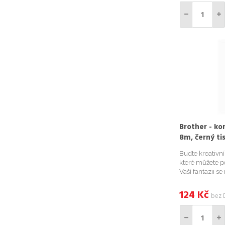
Brother - ko
8m, černý ti
Buďte kreativn
které můžete po
Vaší fantazii s
kompatibilními
například Vaše 
124
Kč
bez 
bylinky na zahr