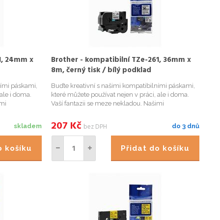
51, 24mm x
Brother - kompatibilní TZe-261, 36mm x
8m, černý tisk / bílý podklad
ními páskami,
Buďte kreativní s našimi kompatibilními páskami,
ale i doma.
které můžete používat nejen v práci, ale i doma.
imi
Vaší fantazii se meze nekladou. Našimi
označíte
kompatibilními páskami přehledně označíte
ětináče či
například Vaše kořenky v kuchyni, květináče či
207
Kč
bez DPH
skladem
do 3 dnů
bylinky na zahrádce, krabi...
do košíku
Přidat do košíku