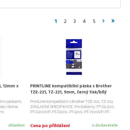
1
2
3
4
5
1, 12mm x
PRINTLINE kompatibilní páska s Brother
TZE-221, TZ-221, 9mm, černý tisk/bílý
podklad
ními páskami,
PrintLine kompatibilní s Brother TZE-211, TZ-211;
ale i doma.
ZÁKLADNÍ SPECIFIKACE; Pro tiskárny: PT-GL200,
imi
PT-D200VP, PT-D200, PT-900, PT-7100VP, PT-
označíte
1290VPZG1, PT-1290DT, PT-1290, PT-1280VP, PT-
ětináče či
1280DT, PT-1280CB, PT-1280, PT-1260VP, PT-
Cena po přihlášení
skladem
u dodavatele
1250, PT-1230PC, PT-1200, ...