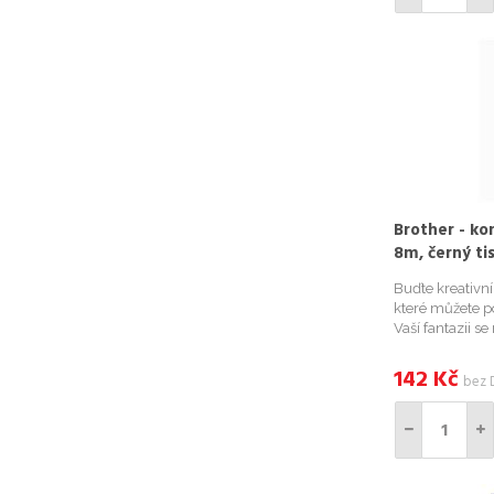
Brother - ko
8m, černý ti
Buďte kreativn
které můžete po
Vaší fantazii s
kompatibilními
například Vaše 
142
Kč
bez 
bylinky na zahr