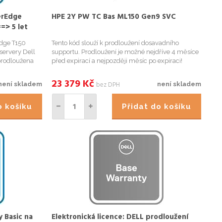
erEdge
HPE 2Y PW TC Bas ML150 Gen9 SVC
=> 5 let
 od nákupu
Edge T150
Tento kód slouží k prodloužení dosavadního
 servery Dell
supportu. Prodloužení je možné nejdříve 4 měsíce
prodloužena
před expirací a nejpozději měsíc po expiraci!
Next Business
Zkontrolovat stav supportu můžete na
ky Service
následujícím odkazu:
23 379
Kč
bez DPH
není skladem
není skladem
https://support.hpe.com/hpsc/wc/public/home
Basic P...
do košíku
Přidat do košíku
y Basic na
Elektronická licence: DELL prodloužení