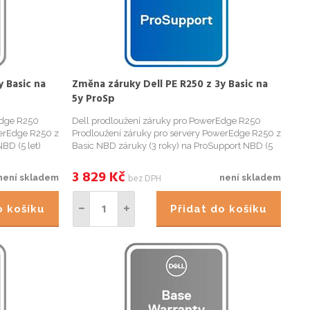
y Basic na
Změna záruky Dell PE R250 z 3y Basic na
5y ProSp
Edge R250
Dell prodloužení záruky pro PowerEdge R250
werEdge R250 z
Prodloužení záruky pro servery PowerEdge R250 z
BD (5 let)
Basic NBD záruky (3 roky) na ProSupport NBD (5
me potřebovat
let) záruku. Pro objednání záruky budeme
Záruku je
potřebovat Service Tag (výrobní číslo) serveru.
3 829
Kč
bez DPH
není skladem
není skladem
Záruku je možné objednat...
do košíku
Přidat do košíku