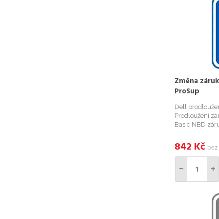
Změna záruky
ProSup
Dell prodlouže
Prodloužení zá
Basic NBD záru
roky) záruku. 
potřebovat Serv
842
Kč
bez
Záruku je možn