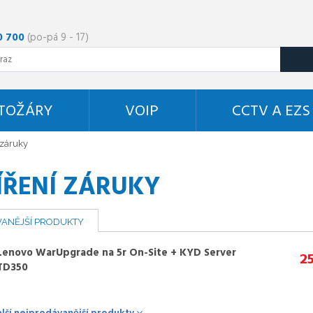
0 700
(po-pá 9 - 17)
STOŽÁRY
VOIP
CCTV A EZS
 záruky
ÍŘENÍ ZÁRUKY
ANĚJŠÍ PRODUKTY
Lenovo WarUpgrade na 5r On-Site + KYD Server
2
TD350
alší nejprodávanější produkty