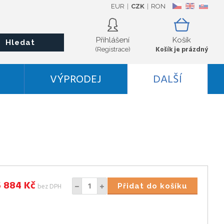
EUR
CZK
RON
CZ
EN
SK
Přihlášení
Košík
Hledat
Košík je prázdný
(Registrace)
VÝPRODEJ
DALŠÍ
5 884
Kč
bez DPH
Přidat do košíku