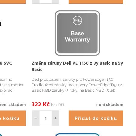
8 SVC
Změna záruky Dell PE T150 z 3y Basic na 5y
Basic
vadního
Dell prodloužení záruky pro PowerEdge T150
říve 4 měsíce
Prodloužení záruky pro servery PowerEdge T150 z
xpiraci!
Basic NBD záruky (3 roky) na Basic NBD (5 let)
na
záruku. Pro objednání záruky budeme potřebovat
Service Tag (výrobní číslo) serveru. Záruku je
322
Kč
bez DPH
není skladem
není skladem
/public/home
možné objednat do 1...
do košíku
Přidat do košíku