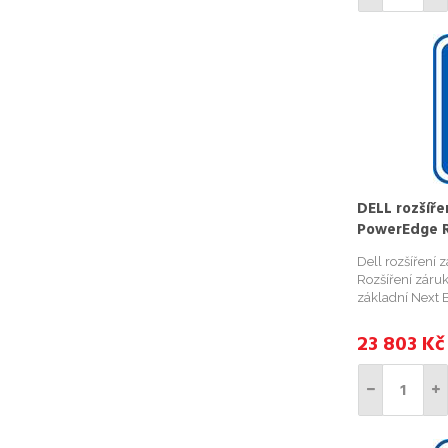
DELL rozšíře
PowerEdge R
let ProSupp
Dell rozšíření
nákupu/ NP
Rozšíření záru
základní Next 
ProSupport NBD
rozšířena do 1
23 803
Kč
Business Day. Př