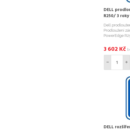
DELL prodlo
R250/ 3 roky
ProSupport 
Dell prodlouže
Prodloužení zár
PowerEdge R25
do 1 měsíce od
Day Při objedn
3 602
Kč
b
Tag (výrobní...
DELL rozšíře