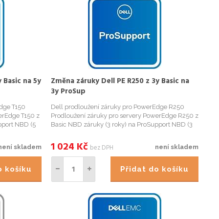
 Basic na 5y
Změna záruky Dell PE R250 z 3y Basic na
3y ProSup
Edge T150
Dell prodloužení záruky pro PowerEdge R250
erEdge T150 z
Prodloužení záruky pro servery PowerEdge R250 z
pport NBD (5
Basic NBD záruky (3 roky) na ProSupport NBD (3
 budeme
roky) záruku. Pro objednání záruky budeme
) serveru.
potřebovat Service Tag (výrobní číslo) serveru.
1 024
Kč
bez DPH
není skladem
není skladem
Záruku je možné objedna...
do košíku
Přidat do košíku