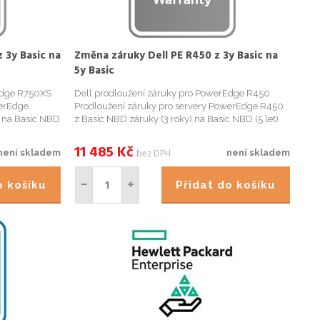
 3y Basic na
Změna záruky Dell PE R450 z 3y Basic na
5y Basic
Edge R750XS
Dell prodloužení záruky pro PowerEdge R450
werEdge
Prodloužení záruky pro servery PowerEdge R450
) na Basic NBD
z Basic NBD záruky (3 roky) na Basic NBD (5 let)
y budeme
záruku. Pro objednání záruky budeme potřebovat
) serveru.
Service Tag (výrobní číslo) serveru. Záruku je
11 485
Kč
bez DPH
není skladem
není skladem
možné objednat do 1...
do košíku
Přidat do košíku