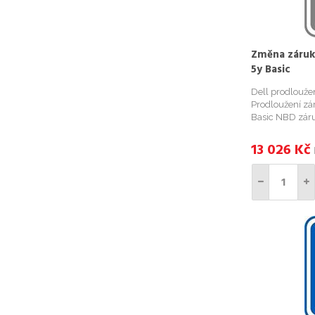
Změna záruky
5y Basic
Dell prodlouže
Prodloužení zá
Basic NBD záruk
záruku. Pro ob
Service Tag (vý
13 026
Kč
možné objednat 