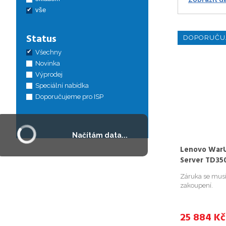
vše
Status
DOPORUČU
Všechny
Novinka
Výprodej
Speciální nabídka
Doporučujeme pro ISP
Načítám data...
Lenovo WarU
Server TD35
Záruka se musí 
zakoupení.
25 884
Kč