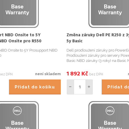
rt NBD Onsite to 5Y
Změna záruky Dell PE R250 z 3
NBD Onsite pro R550
5y Basic
NBD Onsite to 5Y Prosupport NBD
Dell prodloužení záruky pro Power
0
Prodloužení záruky pro servery Po
Basic NBD záruky (3 roky) na Basic N
záruku. Pro objednání záruky bude
Service Tag (výrobní číslo) serveru. 
1 892
Kč
bez DPH
bez DPH
není skladem
možné objednat do 1...
Přidat do košíku
Přidat 