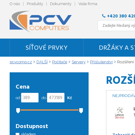
O nás
Produkty
Dokumenty
Vaše firma
+420 380 42
SÍŤOVÉ PRVKY
DRŽÁKY A 
pcvcomp.cz
DALŠÍ
Počítače
Servery
Příslušenství
Rozšíření
ROZŠ
Cena
NEJPRODÁV
od
do
Kč
Dostupnost
skladem
Zobrazit d