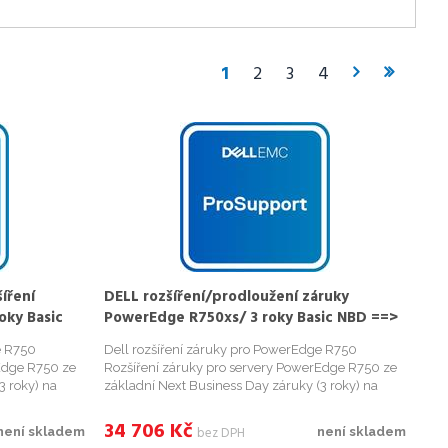
1
2
3
4
íření
DELL rozšíření/prodloužení záruky
oky Basic
PowerEdge R750xs/ 3 roky Basic NBD ==>
D/ do 1
5 let ProSupport NBD/ do 1 měsíce od
e R750
Dell rozšíření záruky pro PowerEdge R750
nákupu
Edge R750 ze
Rozšíření záruky pro servery PowerEdge R750 ze
3 roky) na
základní Next Business Day záruky (3 roky) na
ruka musí být
ProSupport NBD (5 let) záruku. Záruka musí být
roSupport Next
rozšířena do 1 měsíce od nákupu. ProSupport Next
34 706
Kč
bez DPH
není skladem
není skladem
Business Day. Při...