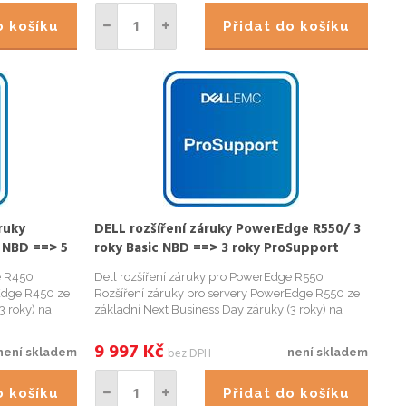
do košíku
Přidat do košíku
ruky
DELL rozšíření záruky PowerEdge R550/ 3
 NBD ==> 5
roky Basic NBD ==> 3 roky ProSupport
íce od
NBD/ do 1 měsíce od nákupu/ NPOS
e R450
Dell rozšíření záruky pro PowerEdge R550
Edge R450 ze
Rozšíření záruky pro servery PowerEdge R550 ze
3 roky) na
základní Next Business Day záruky (3 roky) na
ka musí být
ProSupport NBD (3 roky) záruku. Záruka musí být
roSupport Next
rozšířena do 1 měsíce od nákupu. ProSupport Next
9 997
Kč
bez DPH
není skladem
není skladem
Business Day. Př...
do košíku
Přidat do košíku