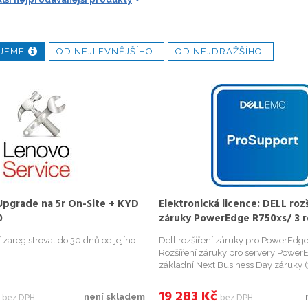
JEME
OD NEJLEVNĚJŠÍHO
OD NEJDRAŽŠÍHO
pgrade na 5r On-Site + KYD
Elektronická licence: DELL rozš
0
záruky PowerEdge R750xs/ 3 r
NBD ==> 3 roky ProSupport NB
zaregistrovat do 30 dnů od jejího
Dell rozšíření záruky pro PowerEdg
měsíce o
Rozšíření záruky pro servery Power
základní Next Business Day záruky (
ProSupport NBD (3 roky) záruku. Zá
rozšířena do 1 měsíce od nákupu. P
19 283
Kč
bez DPH
bez DPH
není skladem
Business Day. Př...