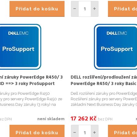
Přidat do košíku
Přidat 
ení záruky PowerEdge R450/ 3
DELL rozšíření/prodloužení zá
BD ==> 3 roky ProSupport
PowerEdge R450/ 3 roky Basic
ěsíce od nákupu/ NPOS
let ProSupport NBD/ do 1 měs
 záruky pro PowerEdge R450
Dell rozšíření záruky pro PowerEdg
nákupu/ NPO
ky pro servery PowerEdge R450 ze
Rozšíření záruky pro servery Power
Business Day záruky (3 roky) na
základní Next Business Day záruky (
 (3 roky) záruku. Záruka musí být
ProSupport NBD (5 let) záruku. Záru
 měsíce od nákupu. ProSupport Next
rozšířena do 1 měsíce od nákupu. P
17 262
Kč
ez DPH
bez DPH
není skladem
...
Business Day. Při...
Přidat do košíku
Přidat 