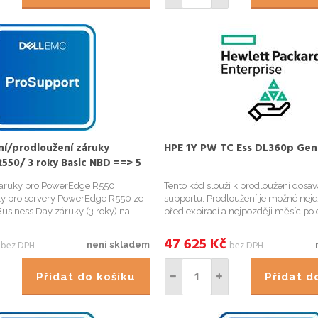
ní/prodloužení záruky
HPE 1Y PW TC Ess DL360p Gen
550/ 3 roky Basic NBD ==> 5
ort NBD/ do 1 měsíce od
 záruky pro PowerEdge R550
Tento kód slouží k prodloužení dosa
O
ky pro servery PowerEdge R550 ze
supportu. Prodloužení je možné nejd
Business Day záruky (3 roky) na
před expirací a nejpozději měsíc po e
 (5 let) záruku. Záruka musí být
Zkontrolovat stav supportu můžete 
 měsíce od nákupu. ProSupport Next
následujícím odkazu:
47 625
Kč
bez DPH
bez DPH
není skladem
i...
https://support.hpe.com/hpsc/wc
Essential...
Přidat do košíku
Přidat 