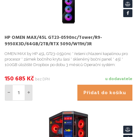
HP OMEN MAX/45L GT23-0590nc/Tower/R9-
9950X3D/64GB/2TB/RTX 5090/W11H/3R
OMEN MAX by HP 45L GT23-0590nc * řešení chlazení kapalinou pro
procesor * zámek bočního krytu šasi * skleněný boční panel * 45l *
100GB úložiště Dropbox po dobu 3 měsíců Operační systém:
Windows 11 Home <
150 685
Kč
bez DPH
u dodavatele
Přidat do košíku