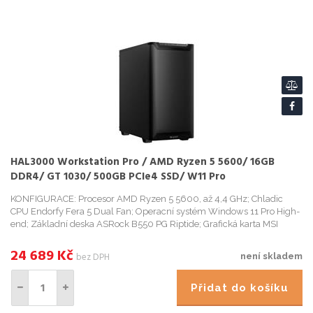
HAL3000 Workstation Pro / AMD Ryzen 5 5600/ 16GB
DDR4/ GT 1030/ 500GB PCIe4 SSD/ W11 Pro
KONFIGURACE: Procesor AMD Ryzen 5 5600, až 4,4 GHz; Chladic
CPU Endorfy Fera 5 Dual Fan; Operacní systém Windows 11 Pro High-
end; Základní deska ASRock B550 PG Riptide; Grafická karta MSI
GeForce GT 1030 4GHD4 LP OC; Operacní pamet Kingston Fury
Beast...
24 689
Kč
bez DPH
není skladem
Přidat do košíku