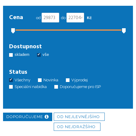
Cena
od
do
Kč
Dostupnost
skladem
vše
Status
Všechny
Novinka
Výprodej
Speciální nabídka
Doporučujeme pro ISP
DOPORUČUJEME
OD NEJLEVNĚJŠÍHO
OD NEJDRAŽŠÍHO