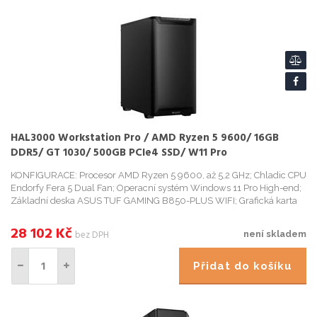
HAL3000 Workstation Pro / AMD Ryzen 5 9600/ 16GB
DDR5/ GT 1030/ 500GB PCIe4 SSD/ W11 Pro
KONFIGURACE: Procesor AMD Ryzen 5 9600, až 5,2 GHz; Chladic CPU
Endorfy Fera 5 Dual Fan; Operacní systém Windows 11 Pro High-end;
Základní deska ASUS TUF GAMING B850-PLUS WIFI; Grafická karta
MSI GeForce GT 1030 4GHD4 LP OC; Operacní pamet Kingston Fu...
28 102
Kč
bez DPH
není skladem
Přidat do košíku