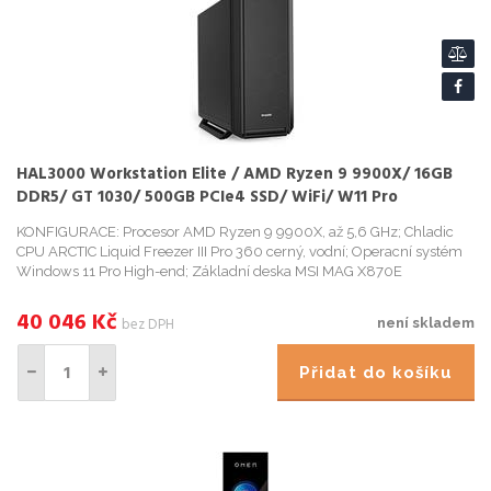
HAL3000 Workstation Elite / AMD Ryzen 9 9900X/ 16GB
DDR5/ GT 1030/ 500GB PCIe4 SSD/ WiFi/ W11 Pro
KONFIGURACE: Procesor AMD Ryzen 9 9900X, až 5,6 GHz; Chladic
CPU ARCTIC Liquid Freezer III Pro 360 cerný, vodní; Operacní systém
Windows 11 Pro High-end; Základní deska MSI MAG X870E
TOMAHAWK WIFI; Grafická karta MSI GeForce GT 1030 4GHD4 LP OC;
Opera...
40 046
Kč
bez DPH
není skladem
Přidat do košíku