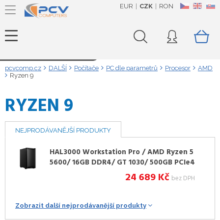
EUR
CZK
RON
CZ
EN
SK
Načítám data...
pcvcomp.cz
DALŠÍ
Počítače
PC dle parametrů
Procesor
AMD
Ryzen 9
RYZEN 9
NEJPRODÁVANĚJŠÍ PRODUKTY
HAL3000 Workstation Pro / AMD Ryzen 5
5600/ 16GB DDR4/ GT 1030/ 500GB PCIe4
SSD/ W11 Pro
24 689
Kč
bez DPH
Zobrazit další nejprodávanější produkty