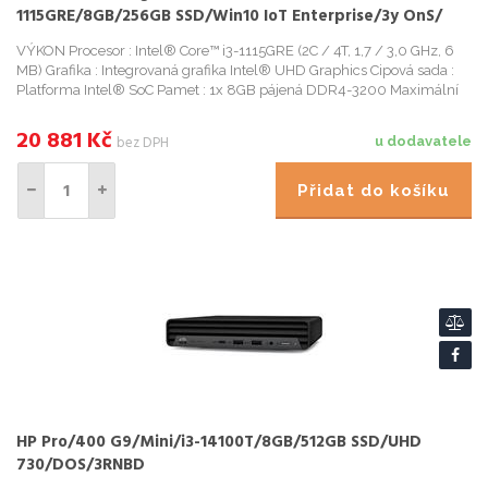
1115GRE/8GB/256GB SSD/Win10 IoT Enterprise/3y OnS/
černá
VÝKON Procesor : Intel® Core™ i3-1115GRE (2C / 4T, 1,7 / 3,0 GHz, 6
MB) Grafika : Integrovaná grafika Intel® UHD Graphics Cipová sada :
Platforma Intel® SoC Pamet : 1x 8GB pájená DDR4-3200 Maximální
pamet : Až 16 GB pájené pameti, nelze upgradovat P
20 881
Kč
bez DPH
u dodavatele
Přidat do košíku
HP Pro/400 G9/Mini/i3-14100T/8GB/512GB SSD/UHD
730/DOS/3RNBD