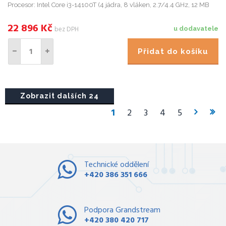
Procesor: Intel Core i3-14100T (4 jádra, 8 vláken, 2.7/4.4 GHz, 12 MB
cache) Paměť: 8 GB DDR5-4800 MHz RAM (1 x 8 GB) Poč...
22 896
Kč
bez DPH
u dodavatele
Přidat do košíku
Zobrazit dalších 24
1
2
3
4
5
Technické oddělení
+420 386 351 666
Podpora Grandstream
+420 380 420 717