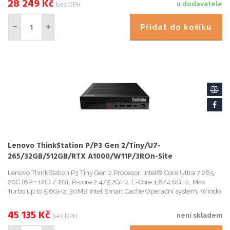
28 249
Kč
bez DPH
u dodavatele
Přidat do košíku
Lenovo ThinkStation P/P3 Gen 2/Tiny/U7-
265/32GB/512GB/RTX A1000/W11P/3ROn-Site
Lenovo ThinkStation P3 Tiny Gen 2 Procesor: Intel® Core Ultra 7 265,
20C (8P + 12E) / 20T, P-core 2,4/5,2GHz, E-Core 1,8/4,6GHz, Max
Turbo up to 5.6GHz, 30MB Intel Smart Cache Operační systém: Windo
45 135
Kč
bez DPH
není skladem