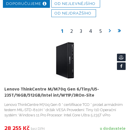
DOPORUČUJEME
OD NEJLEVNĚJŠÍHO
OD NEJDRAŽŠÍHO
1
2
3
4
5
Lenovo ThinkCentre M/M70q Gen 6/Tiny/U5-
235T/16GB/512GB/Intel int/W11P/3ROn-Site
Lenovo ThinkCentre M70q Gen 6 * certifikace TCO * prošel armádním
testem MIL-STD-810H * držák VESA Provedení: Tiny (1l) Operační
systém: Windows 11 Pro Procesor: Intel Core Ultra 5 235T vPro
28 255
Kč
bez DPH
u dodavatele