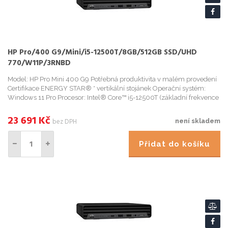
HP Pro/400 G9/Mini/i5-12500T/8GB/512GB SSD/UHD
770/W11P/3RNBD
Model: HP Pro Mini 400 G9 Potřebná produktivita v malém provedení
Certifikace ENERGY STAR® * vertikální stojánek Operační systém:
Windows 11 Pro Procesor: Intel® Core™ i5-12500T (základní frekvence
2,0 GHz, max. 4,4 GHz s technologií Intel® Turbo...
23 691
Kč
bez DPH
není skladem
Přidat do košíku