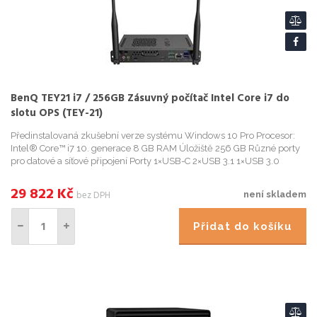
BenQ TEY21 i7 / 256GB Zásuvný počítač Intel Core i7 do
slotu OPS (TEY-21)
Předinstalovaná zkušební verze systému Windows 10 Pro Procesor:
Intel® Core™ i7 10. generace 8 GB RAM Úložiště 256 GB Různé porty
pro datové a síťové připojení Porty 1×USB-C 2×USB 3.1 1×USB 3.0
1×HDMI 1×LAN 1×line ont 1×mikrofon
29 822
Kč
bez DPH
není skladem
Přidat do košíku