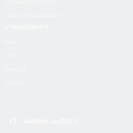
Odstoupení od smlouvy
Zákon o elektroodpadech
O SPOLEČNOSTI
O nás
Kariéra
Hlídací psi
Kontakty
NABÍDKA SLUŽEB IT