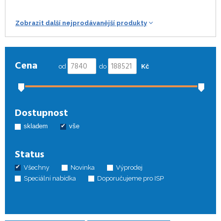
Zobrazit další nejprodávanější produkty
Cena
od
do
Kč
Dostupnost
skladem
vše
Status
Všechny
Novinka
Výprodej
Speciální nabídka
Doporučujeme pro ISP