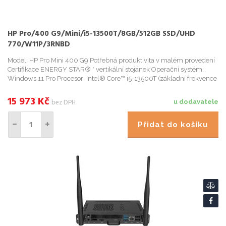
HP Pro/400 G9/Mini/i5-13500T/8GB/512GB SSD/UHD
770/W11P/3RNBD
Model: HP Pro Mini 400 G9 Potřebná produktivita v malém provedení
Certifikace ENERGY STAR® * vertikální stojánek Operační systém:
Windows 11 Pro Procesor: Intel® Core™ i5-13500T (základní frekvence
1,6 GHz, max. 4,6 GHz s technologií Intel® Turbo...
15 973
Kč
bez DPH
u dodavatele
Přidat do košíku