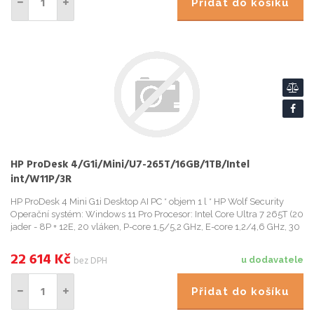
Přidat do košíku
HP ProDesk 4/G1i/Mini/U7-265T/16GB/1TB/Intel
int/W11P/3R
HP ProDesk 4 Mini G1i Desktop AI PC * objem 1 l * HP Wolf Security
Operační systém: Windows 11 Pro Procesor: Intel Core Ultra 7 265T (20
jader - 8P + 12E, 20 vláken, P-core 1,5/5,2 GHz, E-core 1,2/4,6 GHz, 30
MB cache) NPU: Intel® AI Boost (13 TO...
22 614
Kč
bez DPH
u dodavatele
Přidat do košíku