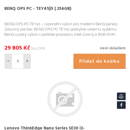
BENQ OPS PC - TEY41(i5 | 256GB)
BENQ OPS PC TEY41 – výpocetní výkon pro moderní BenQ panely
Zásuvný pocítac BENQ OPS PC TEY41 poskytne vašemu systému
BenQ vysoký výkon v podobe procesoru Intel Core i5 a 8GB RAM .
Pocítac typu Slot-in-PC je ideální volbou pro velkoformátové disple...
29 805
Kč
bez DPH
není skladem
Přidat do košíku
Lenovo ThinkEdge Nano Series SE30 i3-