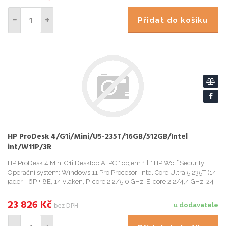
Přidat do košíku
HP ProDesk 4/G1i/Mini/U5-235T/16GB/512GB/Intel
int/W11P/3R
HP ProDesk 4 Mini G1i Desktop AI PC * objem 1 l * HP Wolf Security
Operační systém: Windows 11 Pro Procesor: Intel Core Ultra 5 235T (14
jader - 6P + 8E, 14 vláken, P-core 2,2/5,0 GHz, E-core 2,2/4,4 GHz, 24
MB cache) NPU: Intel® AI Boost (13 TOP...
23 826
Kč
bez DPH
u dodavatele