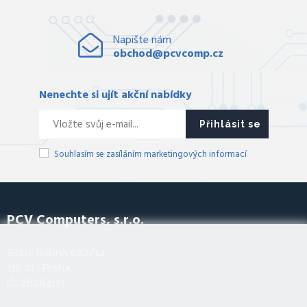
Napište nám
obchod@pcvcomp.cz
Nenechte si ujít akční nabídky
Přihlásit se
Souhlasím se zasíláním marketingových informací
PCV Computers, s.r.o.
Sídlo: Rybná 682/14
110 01 Praha
IČ: 26084121