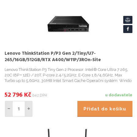
Lenovo ThinkStation P/P3 Gen 2/Tiny/U7-
265/16GB/512GB/RTX A400/W11P/3ROn-Site
Lenovo ThinkStation P3 Tiny Gen 2 Procesor: Intel® Core Ultra 7 265,
20C (8P + 12E) / 20T, P-core 2,4/5,2GHz, E-Core 1,8/4,6GHz, Max
Turbo up to 5.6GHz, 30MB Intel Smart Cache Operační systém: Windo
52 796
Kč
bez DPH
u dodavatele
Přidat do košíku