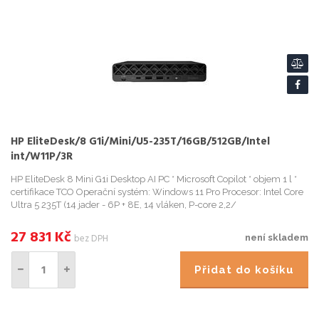
HP EliteDesk/8 G1i/Mini/U5-235T/16GB/512GB/Intel
int/W11P/3R
HP EliteDesk 8 Mini G1i Desktop AI PC * Microsoft Copilot * objem 1 l *
certifikace TCO Operační systém: Windows 11 Pro Procesor: Intel Core
Ultra 5 235T (14 jader - 6P + 8E, 14 vláken, P-core 2,2/
27 831
Kč
bez DPH
není skladem
Přidat do košíku