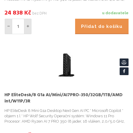
24 838
Kč
bez DPH
u dodavatele
Přidat do košíku
HP EliteDesk/8 G1a AI/Mini/AI7PRO-350/32GB/1TB/AMD
int/W11P/3R
HP EliteDesk 8 Mini G1a Desktop Next Gen AI PC * Microsoft Copilot *
objem 1 l * HP Wolf Security Operační systém: Windows 11 Pro
Procesor: AMD Ryzen AI 7 PRO 350 (8 jader, 16 vláken, 2,0/5,0 GHz,