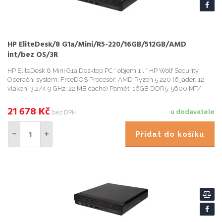
HP EliteDesk/8 G1a/Mini/R5-220/16GB/512GB/AMD
int/bez OS/3R
HP EliteDesk 8 Mini G1a Desktop PC * objem 1 l * HP Wolf Security
Operační systém: FreeDOS Procesor: AMD Ryzen 5 220 (6 jader, 12
vláken, 3,2/4,9 GHz, 22 MB cache) Paměť: 16GB DDR5-5600 MT/
21 678
Kč
bez DPH
u dodavatele
Přidat do košíku