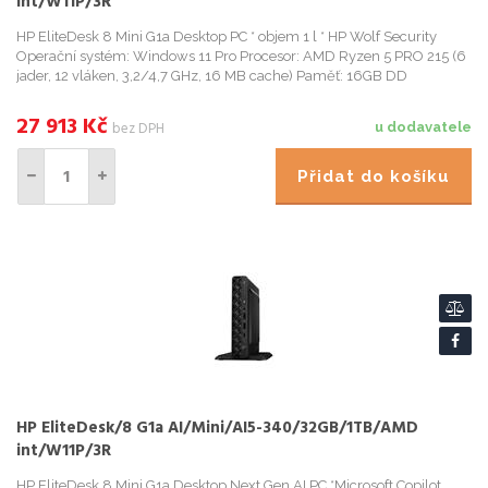
int/W11P/3R
HP EliteDesk 8 Mini G1a Desktop PC * objem 1 l * HP Wolf Security
Operační systém: Windows 11 Pro Procesor: AMD Ryzen 5 PRO 215 (6
jader, 12 vláken, 3,2/4,7 GHz, 16 MB cache) Paměť: 16GB DD
27 913
Kč
bez DPH
u dodavatele
Přidat do košíku
HP EliteDesk/8 G1a AI/Mini/AI5-340/32GB/1TB/AMD
int/W11P/3R
HP EliteDesk 8 Mini G1a Desktop Next Gen AI PC *Microsoft Copilot