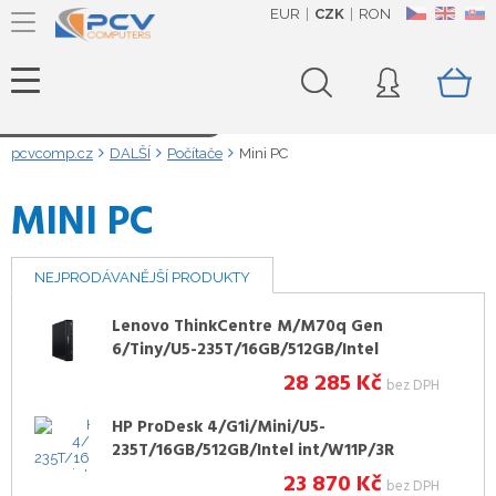
EUR
CZK
RON
CZ
EN
SK
Načítám data...
pcvcomp.cz
DALŠÍ
Počítače
Mini PC
MINI PC
NEJPRODÁVANĚJŠÍ PRODUKTY
Lenovo ThinkCentre M/M70q Gen
6/Tiny/U5-235T/16GB/512GB/Intel
int/W11P/3ROn-Site
28 285
Kč
bez DPH
HP ProDesk 4/G1i/Mini/U5-
235T/16GB/512GB/Intel int/W11P/3R
23 870
Kč
bez DPH