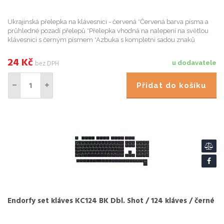
Ukrajinská přelepka na klávesnici - červená *Červená barva písma a
průhledné pozadí přelepů *Přelepka vhodná na nalepení na světlou
klávesnici s černým písmem *Azbuka s kompletní sadou znaků
používanou na Ukrajin
24
Kč
bez DPH
u dodavatele
Přidat do košíku
Endorfy set kláves KC124 BK Dbl. Shot / 124 kláves / černé