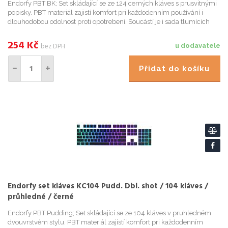
Endorfy PBT BK; Set skládající se ze 124 cerných kláves s prusvitnými
popisky. PBT materiál zajistí komfort pri každodenním používání i
dlouhodobou odolnost proti opotrebení. Soucástí je i sada tlumících
gumových kroužku nainstalovaných prímo na kláve...
254
Kč
bez DPH
u dodavatele
Přidat do košíku
Endorfy set kláves KC104 Pudd. Dbl. shot / 104 kláves /
průhledné / černé
Endorfy PBT Pudding; Set skládající se ze 104 kláves v pruhledném
dvouvrstvém stylu. PBT materiál zajistí komfort pri každodenním