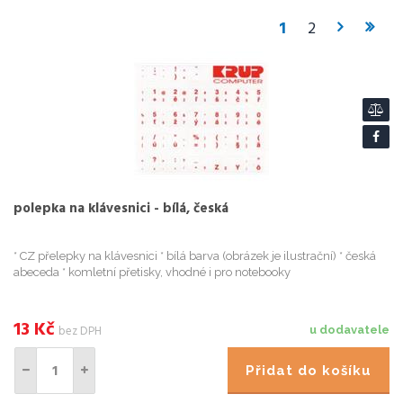
1
2
polepka na klávesnici - bílá, česká
* CZ přelepky na klávesnici * bílá barva (obrázek je ilustrační) * česká
abeceda * komletní přetisky, vhodné i pro notebooky
13
Kč
bez DPH
u dodavatele
Přidat do košíku