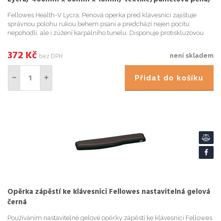
černá
Fellowes Health-V Lycra; Penová operka pred klávesnici zajištuje
správnou polohu rukou behem psaní a predchází nejen pocitu
nepohodlí, ale i zúžení karpálního tunelu. Disponuje protiskluzovou
úpravou a odolným potahem z materiálu Lycra . Výhodou je ta...
372
Kč
bez DPH
není skladem
Přidat do košíku
Opěrka zápěstí ke klávesnici Fellowes nastavitelná gelová
černá
Používáním nastavitelné gelové opěrky zápěstí ke klávesnici Fellowes