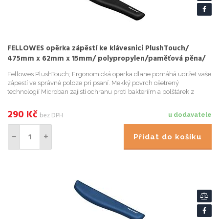
FELLOWES opěrka zápěstí ke klávesnici PlushTouch/
475mm x 62mm x 15mm/ polypropylen/paměťová pěna/
černá
Fellowes PlushTouch; Ergonomická operka dlane pomáhá udržet vaše
zápestí ve správné poloze pri psaní. Mekký povrch ošetrený
technologií Microban zajistí ochranu proti bakteriím a polštárek z
pametové peny zmírnuje tlak ruky a snižuje riziko vzniku syn...
290
Kč
bez DPH
u dodavatele
Přidat do košíku