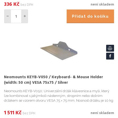
prím...
336
Kč
bez DPH
není skladem
Přidat do košíku
Neomounts KEYB-V050 / Keyboard- & Mouse Holder
(width: 50 cm) VESA 75x75 / Silver
Neomounts KEYB-V050; Univerzální držák klávesnice a myši, který
lze kombinovat s jakýmkoli nástenným, stropním nebo stolním
držákem se vzorem otvoru VESA 75 × 75 mm. Nosnost držáku je 10 kg
. Veškerý instalacní materiál je soucástí výrobku. ZÁKLADNÍ S...
1 511
Kč
bez DPH
není skladem