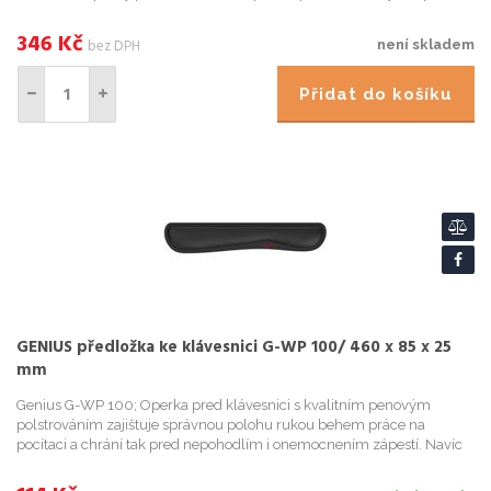
poloze během práce. Vhod
346
Kč
bez DPH
není skladem
Přidat do košíku
GENIUS předložka ke klávesnici G-WP 100/ 460 x 85 x 25
mm
Genius G-WP 100; Operka pred klávesnici s kvalitním penovým
polstrováním zajištuje správnou polohu rukou behem práce na
pocítaci a chrání tak pred nepohodlím i onemocnením zápestí. Navíc
disponuje protiskluzovou úpravou pro perfektní stabilitu. ZÁKLAD...