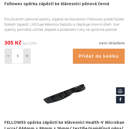
Fellowes opěrka zápěstí ke klávesnici pěnová černá
Používáním penové operky zápestí ke klávesnici Fellowes predcházíte
bolesti zapestí. Udržuje telesnou teplotu a zlepšuje krevní obeh, tvar
operky pomáhá udržet zápestí a postavení ruky ve správné poloze
behem práce. Vhodné do kanceláre i domácnosti. Pa
305
Kč
bez DPH
není skladem
Přidat do košíku
FELLOWES opěrka zápěstí ke klávesnici Health-V Microban
Lycra/ 466mm x 86mm x 16mm/ textilie/paměťová pěna/