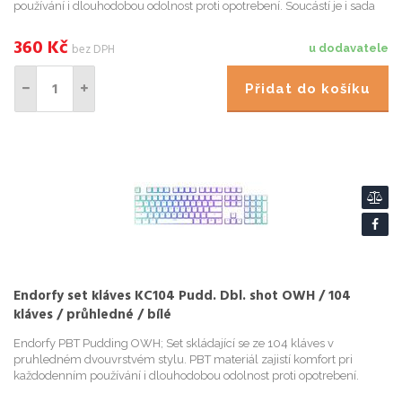
používání i dlouhodobou odolnost proti opotrebení. Soucástí je i sada
tlumících gumových kroužku nainstalovaných prímo na...
360
Kč
bez DPH
u dodavatele
Přidat do košíku
Endorfy set kláves KC104 Pudd. Dbl. shot OWH / 104
kláves / průhledné / bílé
Endorfy PBT Pudding OWH; Set skládající se ze 104 kláves v
pruhledném dvouvrstvém stylu. PBT materiál zajistí komfort pri
každodenním používání i dlouhodobou odolnost proti opotrebení.
Soucástí je i sada tlumících gumových kroužku nainstalovaných