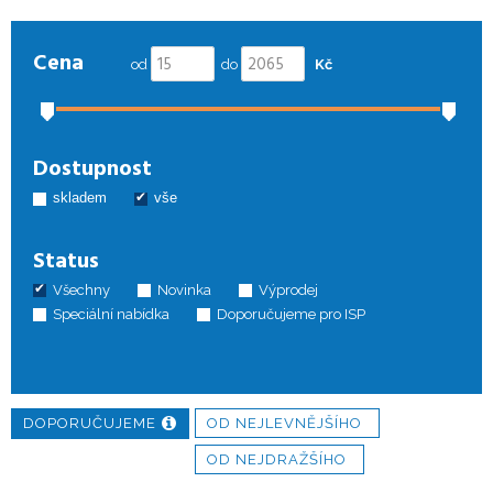
Cena
od
do
Kč
Dostupnost
skladem
vše
Status
Všechny
Novinka
Výprodej
Speciální nabídka
Doporučujeme pro ISP
DOPORUČUJEME
OD NEJLEVNĚJŠÍHO
OD NEJDRAŽŠÍHO