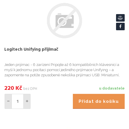
Logitech Unifying přijímač
Jeden prijímac - 6 zarízení Pripojte až 6 kompatibilních klávesnicí a
myší k jednomu pocítaci pomocí jediného prijímace Unifying – a
zapomente na potíže zpusobené nekolika prijímaci USB. Miniaturní,
nenárocný prijímac Náš nejmenší prijímac Unifying.
220
Kč
bez DPH
u dodavatele
Přidat do košíku