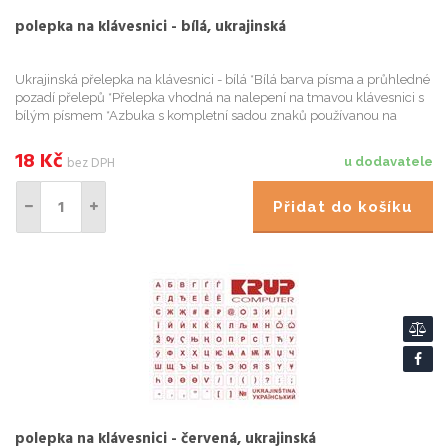
polepka na klávesnici - bílá, ukrajinská
Ukrajinská přelepka na klávesnici - bílá *Bílá barva písma a průhledné
pozadí přelepů *Přelepka vhodná na nalepení na tmavou klávesnici s
bílým písmem *Azbuka s kompletní sadou znaků používanou na
Ukrajině *Jedno
18
Kč
bez DPH
u dodavatele
Přidat do košíku
polepka na klávesnici - červená, ukrajinská