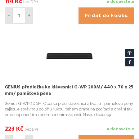
114
Kč
bez DPH
u dodavatele
Přidat do košíku
GENIUS předložka ke klávesnici G-WP 200M/ 440 x 70 x 25
mm/ paměťová pěna
Genius G-WP 200M; Operka pred klávesnici z kvalitní pametové peny
zajištuje správnou polohu rukou behem práce na pocítaci a chrání tak
pred nepohodlím i onemocnením zápestí. Navíc disponuje
protiskluzovou úpravou pro perfektní stabilitu. ZÁKLADNÍ SPEC...
223
Kč
bez DPH
u dodavatele