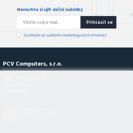
Nenechte si ujít akční nabídky
Přihlásit se
Souhlasím se zasíláním marketingových informací
PCV Computers, s.r.o.
Sídlo: Rybná 682/14
110 01 Praha
IČ: 26084121