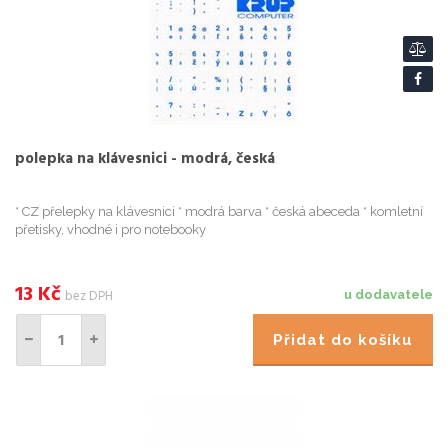
polepka na klávesnici - modrá, česká
* CZ přelepky na klávesnici * modrá barva * česká abeceda * komletní
přetisky, vhodné i pro notebooky
13
Kč
bez DPH
u dodavatele
Přidat do košíku