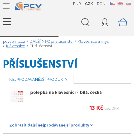
EUR
CZK
RON
CZ
EN
SK
Načítám data...
pcvcomp.cz
DALŠÍ
PC příslušenství
Klávesnice a myši
Klávesnice
Příslušenství
PŘÍSLUŠENSTVÍ
NEJPRODÁVANĚJŠÍ PRODUKTY
polepka na klávesnici - bílá, česká
13
Kč
bez DPH
Zobrazit další nejprodávanější produkty