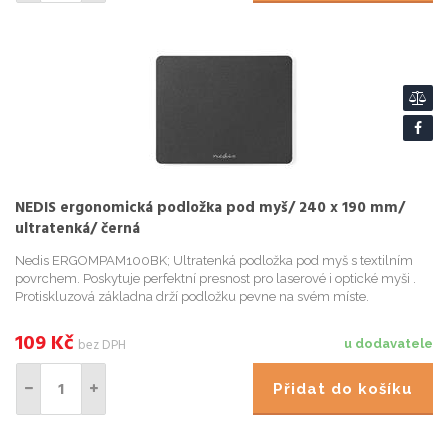
NEDIS ergonomická podložka pod myš/ 240 x 190 mm/
ultratenká/ černá
Nedis ERGOMPAM100BK; Ultratenká podložka pod myš s textilním
povrchem. Poskytuje perfektní presnost pro laserové i optické myši .
Protiskluzová základna drží podložku pevne na svém míste.
ZÁKLADNÍ SPECIFIKACE; Materiál: polypropylén, Pearl Sheet; Komp...
109
Kč
bez DPH
u dodavatele
Přidat do košíku