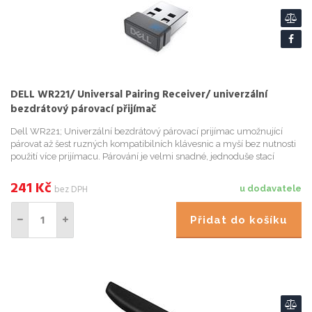
DELL WR221/ Universal Pairing Receiver/ univerzální
bezdrátový párovací přijímač
Dell WR221; Univerzální bezdrátový párovací prijímac umožnující
párovat až šest ruzných kompatibilních klávesnic a myší bez nutnosti
použití více prijímacu. Párování je velmi snadné, jednoduše stací
nainstalovat software Dell Universal Pairing nebo De...
241
Kč
bez DPH
u dodavatele
Přidat do košíku