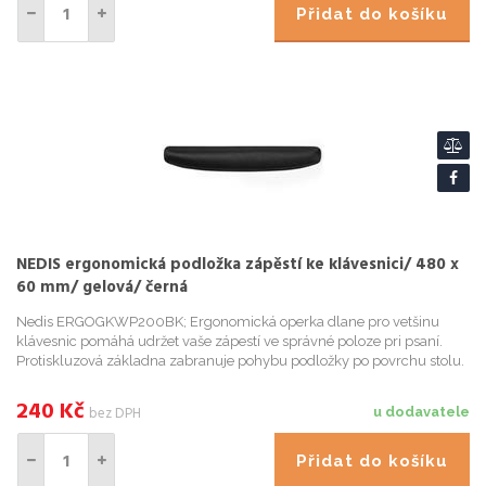
Přidat do košíku
NEDIS ergonomická podložka zápěstí ke klávesnici/ 480 x
60 mm/ gelová/ černá
Nedis ERGOGKWP200BK; Ergonomická operka dlane pro vetšinu
klávesnic pomáhá udržet vaše zápestí ve správné poloze pri psaní.
Protiskluzová základna zabranuje pohybu podložky po povrchu stolu.
ZÁKLADNÍ SPECIFIKACE; Materiál: gel, polyuretan, lycra; Rozm...
240
Kč
bez DPH
u dodavatele
Přidat do košíku