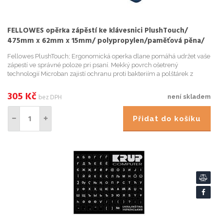
FELLOWES opěrka zápěstí ke klávesnici PlushTouch/
475mm x 62mm x 15mm/ polypropylen/paměťová pěna/
modrá
Fellowes PlushTouch; Ergonomická operka dlane pomáhá udržet vaše
zápestí ve správné poloze pri psaní. Mekký povrch ošetrený
technologií Microban zajistí ochranu proti bakteriím a polštárek z
pametové peny zmírnuje tlak ruky a snižuje riziko vzniku syn...
305
Kč
bez DPH
není skladem
Přidat do košíku