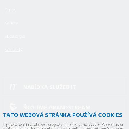
O nás
Kariéra
Hlídací psi
Kontakty
NABÍDKA SLUŽEB IT
ŠKOLÍME GRANDSTREAM
TATO WEBOVÁ STRÁNKA POUŽÍVÁ COOKIES
K provozování našeho webu využíváme takzvané cookies. Cookies jsou
AKTUALITY
soubory sloužící k přizpůsobení obsahu webu, k měření jeho funkčnosti