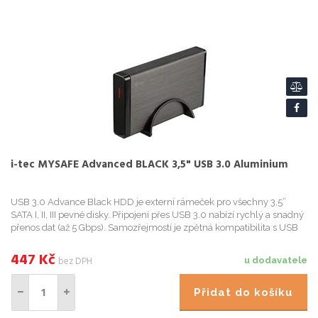
i-tec MYSAFE Advanced BLACK 3,5" USB 3.0 Aluminium
USB 3.0 Advance Black HDD je externí rámeček pro všechny 3,5”
SATA I, II, III pevné disky. Připojení přes USB 3.0 nabízí rychlý a snadný
přenos dat (až 5 Gbps). Samozřejmostí je zpětná kompatibilita s USB
2.0 či 1.1. Pev
447
Kč
bez DPH
u dodavatele
Přidat do košíku