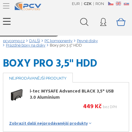
EUR
CZK
RON
CZ
EN
SK
Načítám data...
pcvcomp.cz
DALŠÍ
PC komponenty
Pevné disky
Prázdné boxy na disky
Boxy pro 3,5" HDD
BOXY PRO 3,5" HDD
NEJPRODÁVANĚJŠÍ PRODUKTY
i-tec MYSAFE Advanced BLACK 3,5" USB
3.0 Aluminium
449
Kč
bez DPH
Zobrazit další nejprodávanější produkty