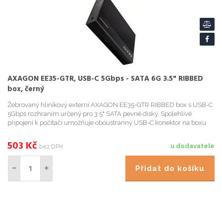
AXAGON EE35-GTR, USB-C 5Gbps - SATA 6G 3.5" RIBBED
box, černý
Žebrovaný hliníkový externí AXAGON EE35-GTR RIBBED box s USB-C
5Gbps rozhraním určený pro 3.5" SATA pevné disky. Spolehlivé
připojení k počítači umožňuje oboustranný USB-C konektor na boxu
spolu s do
503
Kč
bez DPH
u dodavatele
Přidat do košíku