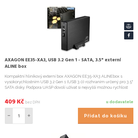
AXAGON EE35-XA3, USB 3.2 Gen 1 - SATA, 3.5" externí
ALINE box
Kompaktní hliníkový externí box AXAGON EE35-XA3 ALINEbox s
vysokorychlostním USB 3.2 Gen 1 (USB 3.0) rozhraním určený pro 3.5"
SATA disky. Podpora UASP dovolí užívat si nejvyšší možnou rychlost
pevný
409
Kč
bez DPH
u dodavatele
Přidat do košíku