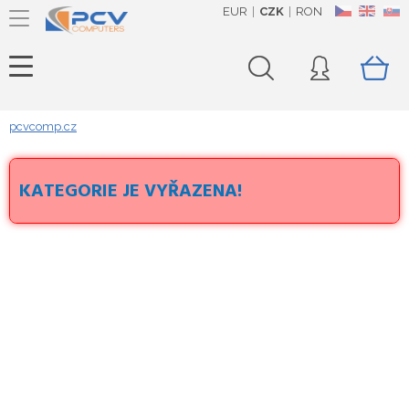
EUR
CZK
RON
CZ
EN
SK
pcvcomp.cz
KATEGORIE JE VYŘAZENA!