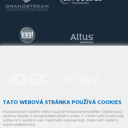
TATO WEBOVÁ STRÁNKA POUŽÍVÁ COOKIES
K provozování našeho webu využíváme takzvané cookies. Cookies jsou
soubory sloužící k přizpůsobení obsahu webu, k měření jeho funkčnosti
a obecně k zajištění vaší maximální spokojenosti. Dejte nám vědět o
svých preferencích.