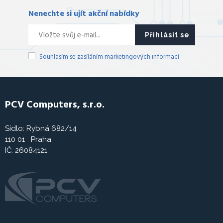
Nenechte si ujít akční nabídky
Přihlásit se
Souhlasím se zasíláním marketingových informací
PCV Computers, s.r.o.
Sídlo: Rybná 682/14
110 01 Praha
IČ: 26084121