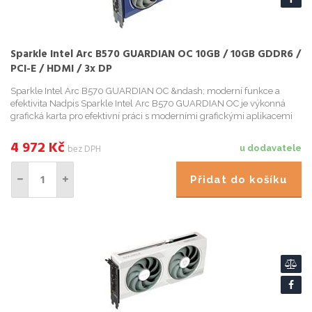
Sparkle Intel Arc B570 GUARDIAN OC 10GB / 10GB GDDR6 /
PCI-E / HDMI / 3x DP
Sparkle Intel Arc B570 GUARDIAN OC &ndash; moderní funkce a
efektivita Nadpis Sparkle Intel Arc B570 GUARDIAN OC je výkonná
grafická karta pro efektivní práci s moderními grafickými aplikacemi
nebo AI. Model je urcen do komp...
4 972
Kč
bez DPH
u dodavatele
Přidat do košíku