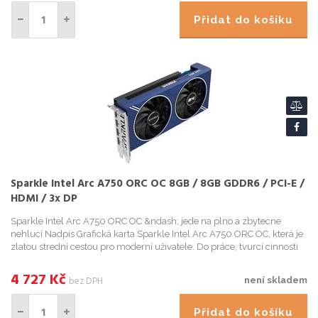
Přidat do košíku
Sparkle Intel Arc A750 ORC OC 8GB / 8GB GDDR6 / PCI-E /
HDMI / 3x DP
Sparkle Intel Arc A750 ORC OC &ndash; jede na plno a zbytecne
nehlucí Nadpis Grafická karta Sparkle Intel Arc A750 ORC OC, která je
zlatou strední cestou pro moderní uživatele. Do práce, tvurcí cinnosti
nebo treba hraní her ...
4 727
Kč
bez DPH
není skladem
Přidat do košíku