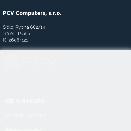
PCV Computers, s.r.o.
Sídlo: Rybná 682/14
110 01 Praha
IČ: 26084121
VŠE O NÁKUPU
Obchodní podmínky
Platební podmínky