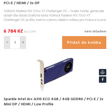
PCI-E / HDMI / 3x DP
ASRock Radeon RX 7700 XT Challenger OC – hrajte, tvorte, generujte
obsah dle libosti Grafická karta ASRock Radeon RX 7700 XT
Challenger OC je díky svému výkonu ideální volbou pro hráce a tvurce
digitálního obsahu. Provedení se dvema ventilátory zaj...
6 784
Kč
bez DPH
není skladem
Přidat do košíku
Sparkle Intel Arc A310 ECO 4GB / 4GB GDDR6 / PCI-E / 2x
Mini DP / HDMI / Low Profile