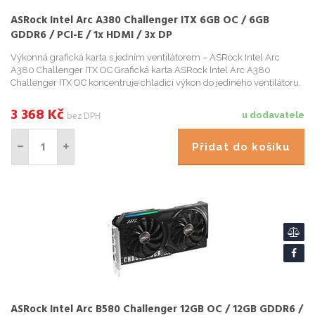
ASRock Intel Arc A380 Challenger ITX 6GB OC / 6GB
GDDR6 / PCI-E / 1x HDMI / 3x DP
Výkonná grafická karta s jedním ventilátorem – ASRock Intel Arc
A380 Challenger ITX OC Grafická karta ASRock Intel Arc A380
Challenger ITX OC koncentruje chladicí výkon do jediného ventilátoru.
Díky tomu poskytuje vašemu PC systému dostatecné chlaz...
3 368
Kč
bez DPH
u dodavatele
Přidat do košíku
ASRock Intel Arc B580 Challenger 12GB OC / 12GB GDDR6 /