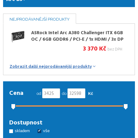
NEJPRODÁVANĚJŠÍ PRODUKTY
ASRock Intel Arc A380 Challenger ITX 6GB
OC / 6GB GDDR6 / PCI-E / 1x HDMI / 3x DP
3 370
Kč
bez DPH
Zobrazit další nejprodávanější produkty
Cena
od
do
Kč
Dostupnost
skladem
vše