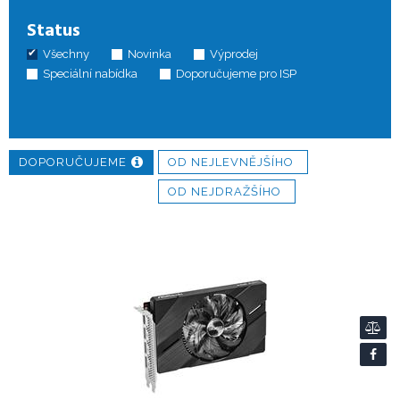
Status
Všechny
Novinka
Výprodej
Speciální nabídka
Doporučujeme pro ISP
DOPORUČUJEME
OD NEJLEVNĚJŠÍHO
OD NEJDRAŽŠÍHO