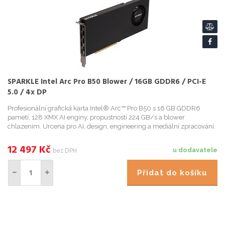
SPARKLE Intel Arc Pro B50 Blower / 16GB GDDR6 / PCI-E
5.0 / 4x DP
Profesionální grafická karta Intel® Arc™ Pro B50 s 16 GB GDDR6
pametí, 128 XMX AI enginy, propustností 224 GB/s a blower
chlazením. Urcena pro AI, design, engineering a mediální zpracování.
12 497
Kč
bez DPH
u dodavatele
Přidat do košíku