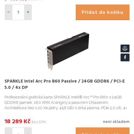
Přidat do košíku
SPARKLE Intel Arc Pro B60 Passive / 24GB GDDR6 / PCI-E
5.0 / 4x DP
Profesionální grafická karta SPARKLE Intel® Arc™ Pro B60 s 24GB
GDDR6 pametí, 160 XMX AI enginy a pasivním chlazením.
Architektura Xe2 s 20 Xe jádry, 456 GB/s šírka pásma, PCIe 5.0 x8, 4×
DisplayPort 2.1, ideální pro AI inferenci a profesionální work
18 289
Kč
bez DPH
není skladem