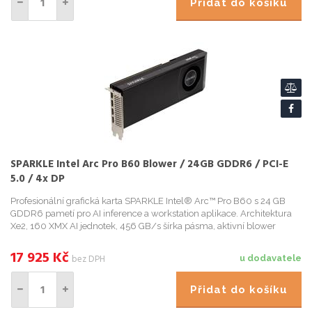
Přidat do košíku
SPARKLE Intel Arc Pro B60 Blower / 24GB GDDR6 / PCI-E
5.0 / 4x DP
Profesionální grafická karta SPARKLE Intel® Arc™ Pro B60 s 24 GB
GDDR6 pametí pro AI inference a workstation aplikace. Architektura
Xe2, 160 XMX AI jednotek, 456 GB/s šírka pásma, aktivní blower
chlazení, PCI Express 5.0 x8, 200W TBP.
17 925
Kč
bez DPH
u dodavatele
Přidat do košíku