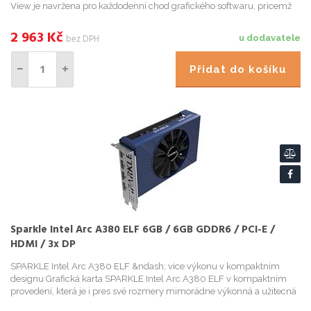
View je navržena pro každodenní chod grafického softwaru, pricemž
sází na konektivitu a stylový ...
2 963
Kč
bez DPH
u dodavatele
Přidat do košíku
Sparkle Intel Arc A380 ELF 6GB / 6GB GDDR6 / PCI-E /
HDMI / 3x DP
SPARKLE Intel Arc A380 ELF &ndash; více výkonu v kompaktním
designu Grafická karta SPARKLE Intel Arc A380 ELF v kompaktním
provedení, která je i pres své rozmery mimorádne výkonná a užitecná
jak pro pracovní výpocty, tak multimediální zábavu...