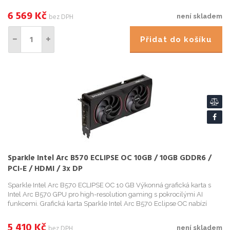
práci. Disponuje ohromující ...
6 569
Kč
bez DPH
není skladem
Přidat do košíku
Sparkle Intel Arc B570 ECLIPSE OC 10GB / 10GB GDDR6 /
PCI-E / HDMI / 3x DP
Sparkle Intel Arc B570 ECLIPSE OC 10 GB Výkonná grafická karta s
Intel Arc B570 GPU pro high-resolution gaming s pokrocilými AI
funkcemi. Grafická karta Sparkle Intel Arc B570 Eclipse OC nabízí
špickový herní výkon s podporou ray tra...
5 410
Kč
bez DPH
není skladem