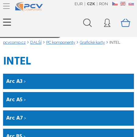
EUR
CZK
RON
CZ
EN
SK
Načítám data...
pcvcomp.cz
DALŠÍ
PC komponenty
Grafické karty
INTEL
INTEL
Arc A3
Arc A5
Arc A7
Arc B5