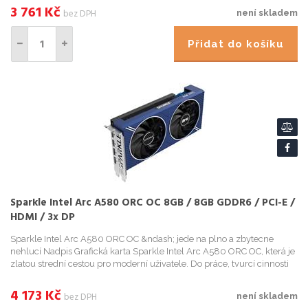
3 761
Kč
bez DPH
není skladem
Přidat do košíku
Sparkle Intel Arc A580 ORC OC 8GB / 8GB GDDR6 / PCI-E /
HDMI / 3x DP
Sparkle Intel Arc A580 ORC OC &ndash; jede na plno a zbytecne
nehlucí Nadpis Grafická karta Sparkle Intel Arc A580 ORC OC, která je
zlatou strední cestou pro moderní uživatele. Do práce, tvurcí cinnosti
nebo treba hraní her ...
4 173
Kč
bez DPH
není skladem