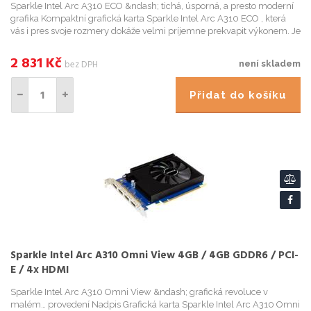
Sparkle Intel Arc A310 ECO &ndash; tichá, úsporná, a presto moderní
grafika Kompaktní grafická karta Sparkle Intel Arc A310 ECO , která
vás i pres svoje rozmery dokáže velmi príjemne prekvapit výkonem. Je
navržena do úsporných PC sestav, a...
2 831
Kč
bez DPH
není skladem
Přidat do košíku
Sparkle Intel Arc A310 Omni View 4GB / 4GB GDDR6 / PCI-
E / 4x HDMI
Sparkle Intel Arc A310 Omni View &ndash; grafická revoluce v
malém… provedení Nadpis Grafická karta Sparkle Intel Arc A310 Omni