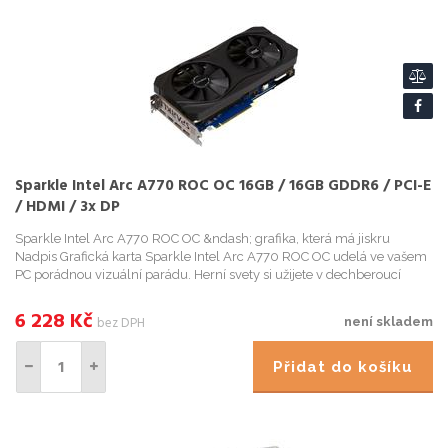
Sparkle Intel Arc A770 ROC OC 16GB / 16GB GDDR6 / PCI-E
/ HDMI / 3x DP
Sparkle Intel Arc A770 ROC OC &ndash; grafika, která má jiskru
Nadpis Grafická karta Sparkle Intel Arc A770 ROC OC udelá ve vašem
PC porádnou vizuální parádu. Herní svety si užijete v dechberoucí
kvalite, pracovat mužete s n...
6 228
Kč
bez DPH
není skladem
Přidat do košíku