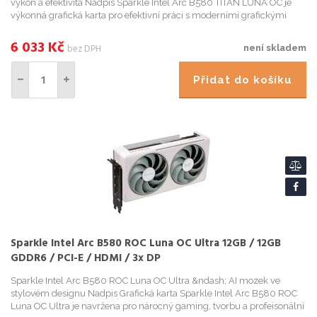
výkon a efektivita Nadpis Sparkle Intel Arc B580 TITAN LUNA OC je
výkonná grafická karta pro efektivní práci s moderními grafickými
aplikacemi nebo AI. Model je urce...
6 033
Kč
bez DPH
není skladem
Přidat do košíku
Sparkle Intel Arc B580 ROC Luna OC Ultra 12GB / 12GB
GDDR6 / PCI-E / HDMI / 3x DP
Sparkle Intel Arc B580 ROC Luna OC Ultra &ndash; AI mozek ve
stylovém designu Nadpis Grafická karta Sparkle Intel Arc B580 ROC
Luna OC Ultra je navržena pro nárocný gaming, tvorbu a profeisonální