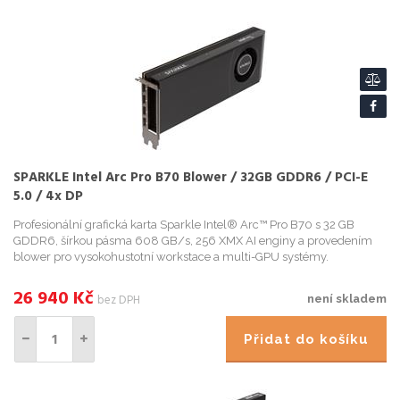
SPARKLE Intel Arc Pro B70 Blower / 32GB GDDR6 / PCI-E
5.0 / 4x DP
Profesionální grafická karta Sparkle Intel® Arc™ Pro B70 s 32 GB
GDDR6, šírkou pásma 608 GB/s, 256 XMX AI enginy a provedením
blower pro vysokohustotní workstace a multi-GPU systémy.
26 940
Kč
bez DPH
není skladem
Přidat do košíku