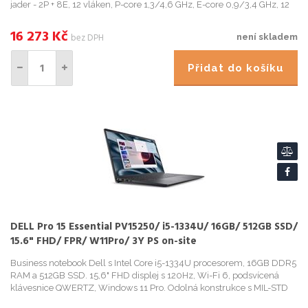
jader - 2P + 8E, 12 vláken, P-core 1,3/4,6 GHz, E-core 0,9/3,4 GHz, 12
MB cache) Paměť: 16GB DDR5-5600 MT/s ...
16 273
Kč
bez DPH
není skladem
Přidat do košíku
DELL Pro 15 Essential PV15250/ i5-1334U/ 16GB/ 512GB SSD/
15.6" FHD/ FPR/ W11Pro/ 3Y PS on-site
Business notebook Dell s Intel Core i5-1334U procesorem, 16GB DDR5
RAM a 512GB SSD. 15,6" FHD displej s 120Hz, Wi-Fi 6, podsvícená
klávesnice QWERTZ, Windows 11 Pro. Odolná konstrukce s MIL-STD
certifikací a 3letá podpora.