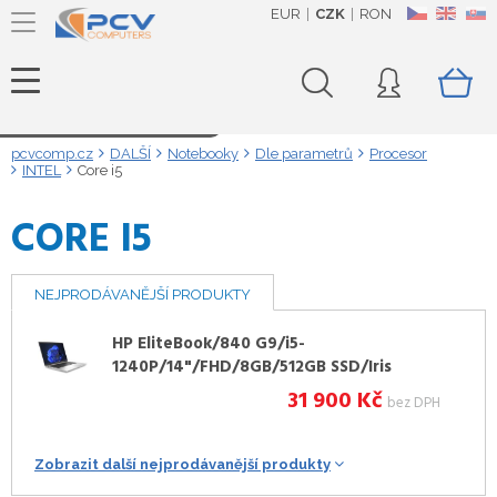
EUR
CZK
RON
CZ
EN
SK
Načítám data...
pcvcomp.cz
DALŠÍ
Notebooky
Dle parametrů
Procesor
INTEL
Core i5
CORE I5
NEJPRODÁVANĚJŠÍ PRODUKTY
HP EliteBook/840 G9/i5-
1240P/14"/FHD/8GB/512GB SSD/Iris
Xe/W11P down/Silver/3RNBD
31 900
Kč
bez DPH
Zobrazit další nejprodávanější produkty