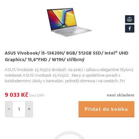
ASUS Vivobook/ i5-13420H/ 8GB/ 512GB SSD/ Intel® UHD
Graphics/ 15,6"FHD / W11H/ stříbrný
ASUS Vivobook 15 X1502 &ndash; na práci i zábavu elegantne Stylový
notebook ASUS Vivobook 15 X1502 , který si spolehlive poradí s
každodenními úkoly v kancelári, pohodlí domova i na cestách. Pri
cinnosti s tabulkami, dokumenty, PC aplikac...
9 033
Kč
bez DPH
není skladem
Přidat do košíku