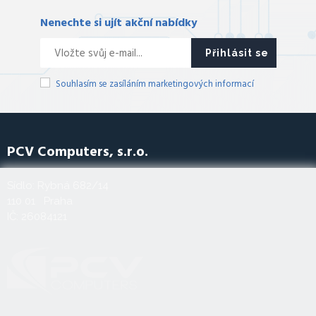
Nenechte si ujít akční nabídky
Přihlásit se
Souhlasím se zasíláním marketingových informací
PCV Computers, s.r.o.
Sídlo: Rybná 682/14
110 01 Praha
IČ: 26084121