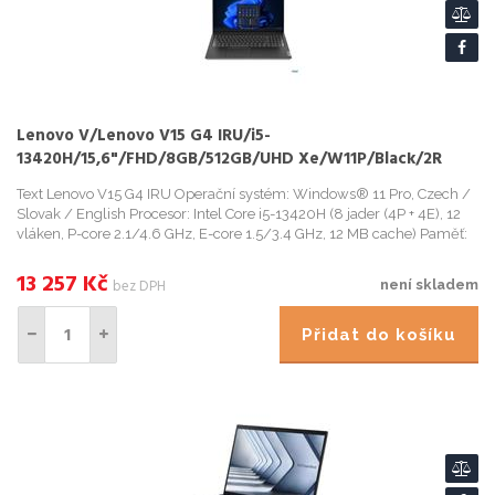
Lenovo V/Lenovo V15 G4 IRU/i5-
13420H/15,6"/FHD/8GB/512GB/UHD Xe/W11P/Black/2R
Text Lenovo V15 G4 IRU Operační systém: Windows® 11 Pro, Czech /
Slovak / English Procesor: Intel Core i5-13420H (8 jader (4P + 4E), 12
vláken, P-core 2.1/4.6 GHz, E-core 1.5/3.4 GHz, 12 MB cache) Paměť:
8GB Integrovaná DDR4-3200 Počet slotů (c...
13 257
Kč
bez DPH
není skladem
Přidat do košíku