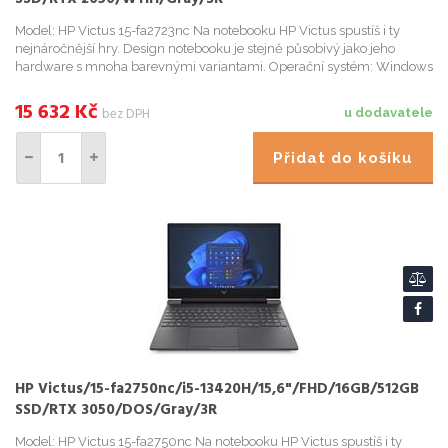
Model: HP Victus 15-fa2723nc Na notebooku HP Victus spustíš i ty
nejnáročnější hry. Design notebooku je stejně působivý jako jeho
hardware s mnoha barevnými variantami. Operační systém: Windows
11 Home Procesor: Intel Core i5-13420H (8 jader - 4P ...
15 632
Kč
bez DPH
u dodavatele
Přidat do košíku
HP Victus/15-fa2750nc/i5-13420H/15,6"/FHD/16GB/512GB
SSD/RTX 3050/DOS/Gray/3R
Model: HP Victus 15-fa2750nc Na notebooku HP Victus spustíš i ty