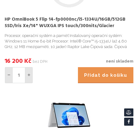
HP OmniBook 5 Flip 14-fp0000nc/i5-1334U/16GB/512GB
SSD/Iris Xe/14" WUXGA IPS touch/300nits/Glacier
silver/Win 11 H
Procesor, operační systém a paměť Instalovaný operační systém:
Windows 11 Home 64-bit Procesor: Intel® Core™ i5-1334U (až 4,60
GHz, 12 MB mezipaměti, 10 jader) Raptor Lake Čipová sada: Čipová
sada integrovaná s procesorem Paměť: 16 GB LPDDR5 5200 MHz ...
16 200
Kč
bez DPH
není skladem
Přidat do košíku