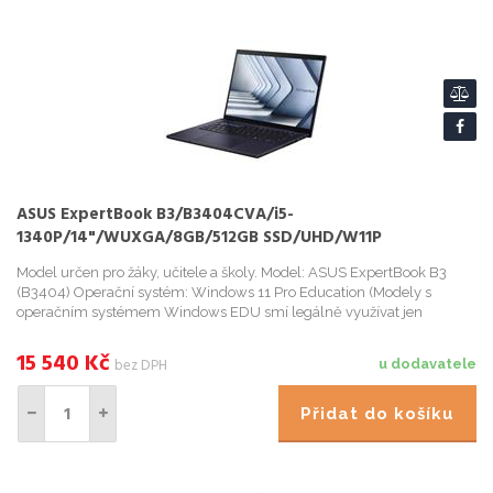
ASUS ExpertBook B3/B3404CVA/i5-
1340P/14"/WUXGA/8GB/512GB SSD/UHD/W11P
EDU/Black/2R
Model určen pro žáky, učitele a školy. Model: ASUS ExpertBook B3
(B3404) Operační systém: Windows 11 Pro Education (Modely s
operačním systémem Windows EDU smí legálně využívat jen
vzdělávací instituce, akademičtí pracovníci a další entity, které ...
15 540
Kč
bez DPH
u dodavatele
Přidat do košíku