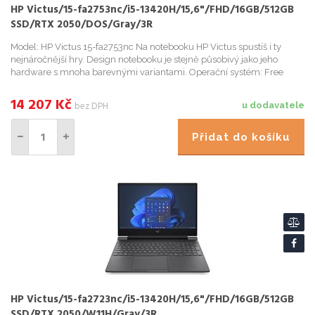
HP Victus/15-fa2753nc/i5-13420H/15,6"/FHD/16GB/512GB
SSD/RTX 2050/DOS/Gray/3R
Model: HP Victus 15-fa2753nc Na notebooku HP Victus spustíš i ty
nejnáročnější hry. Design notebooku je stejně působivý jako jeho
hardware s mnoha barevnými variantami. Operační systém: Free
DOS Procesor: Intel Core i5-13420H (8 jader - 4P + 4E, 1...
14 207
Kč
bez DPH
u dodavatele
Přidat do košíku
HP Victus/15-fa2723nc/i5-13420H/15,6"/FHD/16GB/512GB
SSD/RTX 2050/W11H/Gray/3R