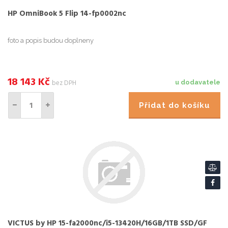
HP OmniBook 5 Flip 14-fp0002nc
foto a popis budou doplneny
18 143
Kč
bez DPH
u dodavatele
Přidat do košíku
VICTUS by HP 15-fa2000nc/i5-13420H/16GB/1TB SSD/GF