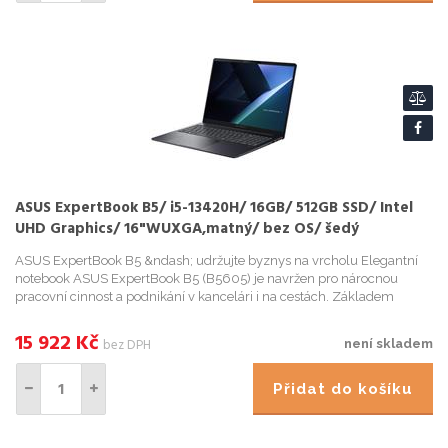
ASUS ExpertBook B5/ i5-13420H/ 16GB/ 512GB SSD/ Intel
UHD Graphics/ 16"WUXGA,matný/ bez OS/ šedý
ASUS ExpertBook B5 &ndash; udržujte byznys na vrcholu Elegantní
notebook ASUS ExpertBook B5 (B5605) je navržen pro nárocnou
pracovní cinnost a podnikání v kancelári i na cestách. Základem
výkonu je moderní procesor Intel Core i5 trinácté gen...
15 922
Kč
bez DPH
není skladem
Přidat do košíku