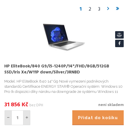
1
2
3
HP EliteBook/840 G9/i5-1240P/14"/FHD/8GB/512GB
SSD/Iris Xe/W11P down/Silver/3RNBD
Model: HP EliteBook 840 14" G9 Nové vymezení podnikových
standardů Certifikace ENERGY STAR® Operační systém: Windows 10
Pro (k dispozici díky nároku na downgrade ze systému Windows 11
Pro) Procesor: Intel® Core™ i5-1240P (max. 4,4GHz s technologií...
31 856
Kč
bez DPH
není skladem
Přidat do košíku