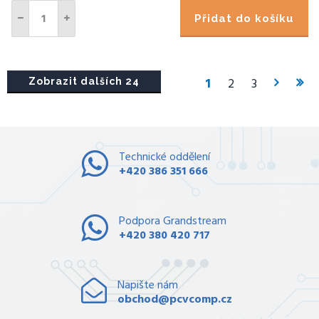
Přidat do košíku
1
2
3
Zobrazit dalších 24
Technické oddělení
+420 386 351 666
Podpora Grandstream
+420 380 420 717
Napište nám
obchod@pcvcomp.cz