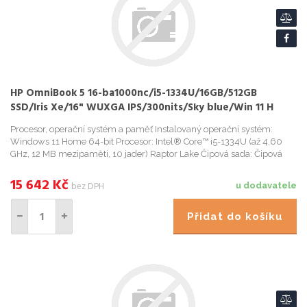
HP OmniBook 5 16-ba1000nc/i5-1334U/16GB/512GB
SSD/Iris Xe/16" WUXGA IPS/300nits/Sky blue/Win 11 H
Procesor, operační systém a paměť Instalovaný operační systém:
Windows 11 Home 64-bit Procesor: Intel® Core™ i5-1334U (až 4,60
GHz, 12 MB mezipaměti, 10 jader) Raptor Lake Čipová sada: Čipová
sada integrovaná s procesorem Paměť: 16 GB LPDDR5x 4800 MHz...
15 642
Kč
bez DPH
u dodavatele
Přidat do košíku