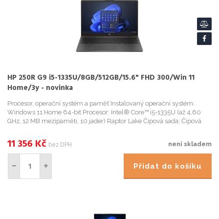
HP 250R G9 i5-1335U/8GB/512GB/15.6" FHD 300/Win 11
Home/3y - novinka
Procesor, operační systém a paměť Instalovaný operační systém:
Windows 11 Home 64-bit Procesor: Intel® Core™ i5-1335U (až 4,60
GHz, 12 MB mezipaměti, 10 jader) Raptor Lake Čipová sada: Čipová
sada integrovaná s procesorem Paměť: 8 GB DDR4 3200 MHz (1 ...
11 356
Kč
bez DPH
není skladem
Přidat do košíku