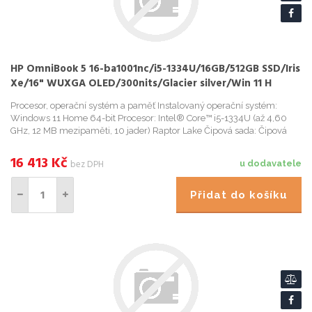
HP OmniBook 5 16-ba1001nc/i5-1334U/16GB/512GB SSD/Iris
Xe/16" WUXGA OLED/300nits/Glacier silver/Win 11 H
Procesor, operační systém a paměť Instalovaný operační systém:
Windows 11 Home 64-bit Procesor: Intel® Core™ i5-1334U (až 4,60
GHz, 12 MB mezipaměti, 10 jader) Raptor Lake Čipová sada: Čipová
sada integrovaná s procesorem Paměť: 16 GB LPDDR5x 4800 MHz...
16 413
Kč
bez DPH
u dodavatele
Přidat do košíku