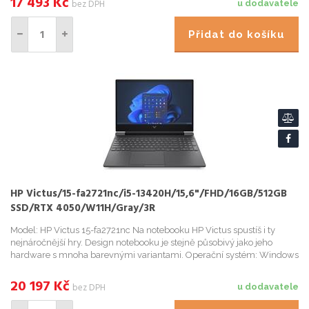
17 493
Kč
bez DPH
u dodavatele
Přidat do košíku
HP Victus/15-fa2721nc/i5-13420H/15,6"/FHD/16GB/512GB
SSD/RTX 4050/W11H/Gray/3R
Model: HP Victus 15-fa2721nc Na notebooku HP Victus spustíš i ty
nejnáročnější hry. Design notebooku je stejně působivý jako jeho
hardware s mnoha barevnými variantami. Operační systém: Windows
11 Home Procesor: Intel Core i5-13420H (8 jader - 4P ...
20 197
Kč
bez DPH
u dodavatele