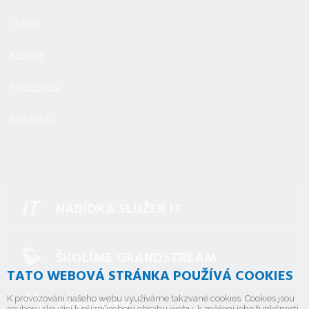
O nás
Kariéra
Hlídací psi
Kontakty
NABÍDKA SLUŽEB IT
ŠKOLÍME GRANDSTREAM
TATO WEBOVÁ STRÁNKA POUŽÍVÁ COOKIES
K provozování našeho webu využíváme takzvané cookies. Cookies jsou
AKTUALITY
soubory sloužící k přizpůsobení obsahu webu, k měření jeho funkčnosti