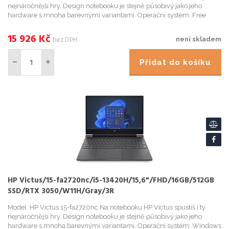
nejnáročnější hry. Design notebooku je stejně působivý jako jeho
hardware s mnoha barevnými variantami. Operační systém: Free
DOS Procesor: Intel Core i5-13420H (8 jader - 4P + 4E, 1...
15 926
Kč
bez DPH
není skladem
Přidat do košíku
HP Victus/15-fa2720nc/i5-13420H/15,6"/FHD/16GB/512GB
SSD/RTX 3050/W11H/Gray/3R
Model: HP Victus 15-fa2720nc Na notebooku HP Victus spustíš i ty
nejnáročnější hry. Design notebooku je stejně působivý jako jeho
hardware s mnoha barevnými variantami. Operační systém: Windows