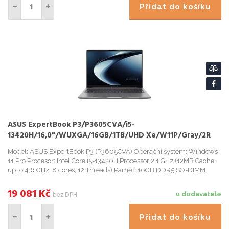
Přidat do košíku
ASUS ExpertBook P3/P3605CVA/i5-
13420H/16,0"/WUXGA/16GB/1TB/UHD Xe/W11P/Gray/2R
Model: ASUS ExpertBook P3 (P3605CVA) Operační systém: Windows
11 Pro Procesor: Intel Core i5-13420H Processor 2.1 GHz (12MB Cache,
up to 4.6 GHz, 8 cores, 12 Threads) Paměť: 16GB DDR5 SO-DIMM
Počet slotů (celkem / volné): 2/1 Pevný disk: 1TB M.2...
19 081
Kč
bez DPH
u dodavatele
Přidat do košíku