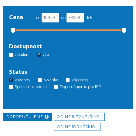
Cena
od
do
Kč
Dostupnost
skladem
vše
Status
Všechny
Novinka
Výprodej
Speciální nabídka
Doporučujeme pro ISP
DOPORUČUJEME
OD NEJLEVNĚJŠÍHO
OD NEJDRAŽŠÍHO