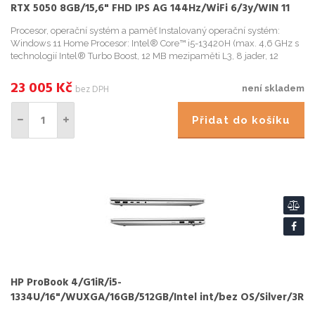
RTX 5050 8GB/15,6" FHD IPS AG 144Hz/WiFi 6/3y/WIN 11
Home/Mica silv
Procesor, operační systém a paměť Instalovaný operační systém:
Windows 11 Home Procesor: Intel® Core™ i5-13420H (max. 4,6 GHz s
technologií Intel® Turbo Boost, 12 MB mezipaměti L3, 8 jader, 12
vláken) Řada procesorů: Intel® Core™ i5 13. generace Čipov...
23 005
Kč
bez DPH
není skladem
Přidat do košíku
HP ProBook 4/G1iR/i5-
1334U/16"/WUXGA/16GB/512GB/Intel int/bez OS/Silver/3R