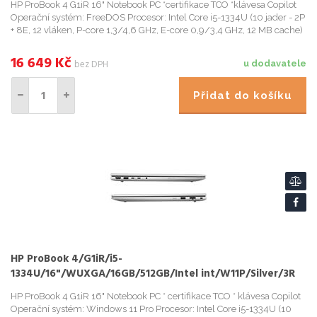
HP ProBook 4 G1iR 16" Notebook PC *certifikace TCO *klávesa Copilot
Operační systém: FreeDOS Procesor: Intel Core i5-1334U (10 jader - 2P
+ 8E, 12 vláken, P-core 1,3/4,6 GHz, E-core 0,9/3,4 GHz, 12 MB cache)
Paměť: 16GB DDR5-5600 MT/s Počet sl...
16 649
Kč
bez DPH
u dodavatele
Přidat do košíku
HP ProBook 4/G1iR/i5-
1334U/16"/WUXGA/16GB/512GB/Intel int/W11P/Silver/3R
HP ProBook 4 G1iR 16" Notebook PC * certifikace TCO * klávesa Copilot
Operační systém: Windows 11 Pro Procesor: Intel Core i5-1334U (10