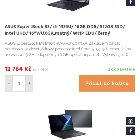
ASUS ExpertBook B3/ i5-1335U/ 16GB DDR/ 512GB SSD/
Intel UHD/ 16"WUXGA,matný/ W11P EDU/ černý
ASUS ExpertBook B3 B3604CVA-Q91079XA Základem tohoto
notebooku je desetijádrový procesor Intel Core i5-1335U , pracující na
frekvenci 1,3 GHz, doplněný 16 GB operační paměti. Vybaven je 16"
displejem s WUXGA rozlišením 1920 × 1200 obrazových bodů. O...
12 764
Kč
bez DPH
u dodavatele
Přidat do košíku