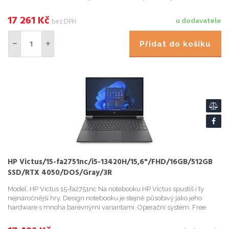
11 Home Procesor: Intel Core i5-13420H (8 jader - 4P ...
17 261
Kč
bez DPH
u dodavatele
Přidat do košíku
HP Victus/15-fa2751nc/i5-13420H/15,6"/FHD/16GB/512GB
SSD/RTX 4050/DOS/Gray/3R
Model: HP Victus 15-fa2751nc Na notebooku HP Victus spustíš i ty
nejnáročnější hry. Design notebooku je stejně působivý jako jeho
hardware s mnoha barevnými variantami. Operační systém: Free
DOS Procesor: Intel Core i5-13420H (8 jader - 4P + 4E, 1...