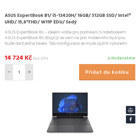
ASUS ExpertBook B1/ i5-13420H/ 16GB/ 512GB SSD/ Intel®
UHD/ 15,6"FHD/ W11P EDU/ šedý
ASUS ExpertBook B1 – ideální volba pro podnikání S notebookem
ASUS ExpertBook B1 (B1503) se vám na poli moderního byznysu
bude darit jedna básen. Tato konfigurace se muže pyšnit výkonem,
odolností a samozrejme také výbavou, která podporí podnikovou...
14 724
Kč
bez DPH
u dodavatele
Přidat do košíku