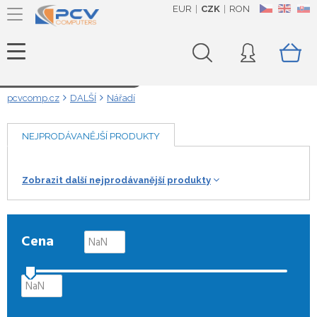
EUR
CZK
RON
CZ
EN
SK
Načítám data...
pcvcomp.cz
DALŠÍ
Nářadí
NEJPRODÁVANĚJŠÍ PRODUKTY
Zobrazit další nejprodávanější produkty
Cena