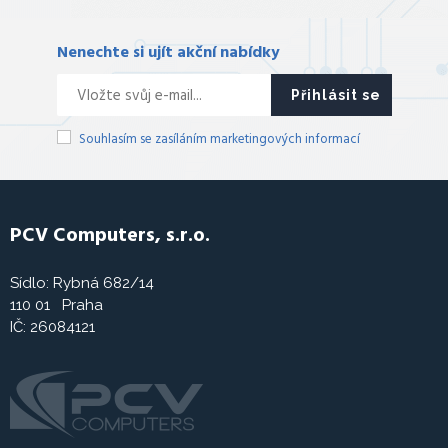
Nenechte si ujít akční nabídky
Přihlásit se
Souhlasím se zasíláním marketingových informací
PCV Computers, s.r.o.
Sídlo: Rybná 682/14
110 01 Praha
IČ: 26084121