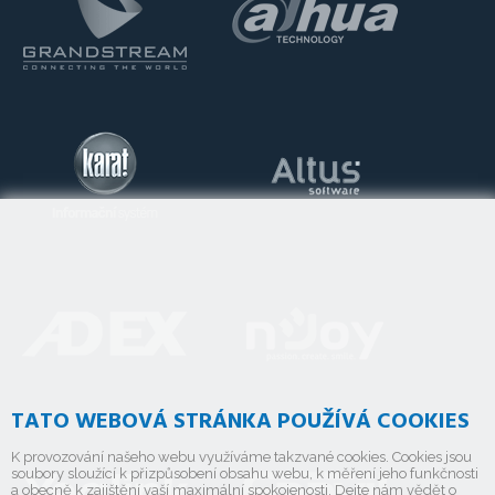
TATO WEBOVÁ STRÁNKA POUŽÍVÁ COOKIES
K provozování našeho webu využíváme takzvané cookies. Cookies jsou
soubory sloužící k přizpůsobení obsahu webu, k měření jeho funkčnosti
a obecně k zajištění vaší maximální spokojenosti. Dejte nám vědět o