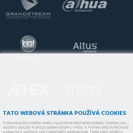
TATO WEBOVÁ STRÁNKA POUŽÍVÁ COOKIES
K provozování našeho webu využíváme takzvané cookies. Cookies jsou
soubory sloužící k přizpůsobení obsahu webu, k měření jeho funkčnosti
a obecně k zajištění vaší maximální spokojenosti. Dejte nám vědět o