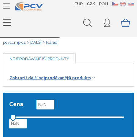
EUR
CZK
RON
CZ
EN
SK
Načítám data...
pcvcomp.cz
DALŠÍ
Nářadí
NEJPRODÁVANĚJŠÍ PRODUKTY
Zobrazit další nejprodávanější produkty
Cena