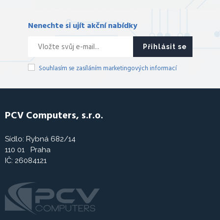
Nenechte si ujít akční nabídky
Přihlásit se
Souhlasím se zasíláním marketingových informací
PCV Computers, s.r.o.
Sídlo: Rybná 682/14
110 01 Praha
IČ: 26084121