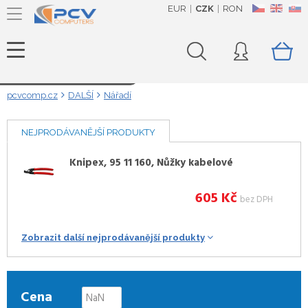
EUR
CZK
RON
CZ
EN
SK
Načítám data...
pcvcomp.cz
DALŠÍ
Nářadí
NEJPRODÁVANĚJŠÍ PRODUKTY
Knipex, 95 11 160, Nůžky kabelové
605
Kč
bez DPH
Zobrazit další nejprodávanější produkty
Cena