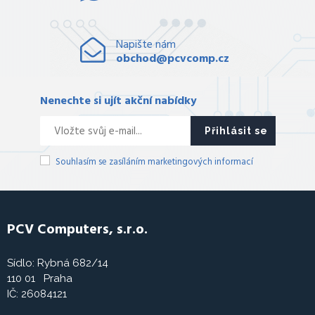
Napište nám
obchod@pcvcomp.cz
Nenechte si ujít akční nabídky
Přihlásit se
Souhlasím se zasíláním marketingových informací
PCV Computers, s.r.o.
Sídlo: Rybná 682/14
110 01 Praha
IČ: 26084121