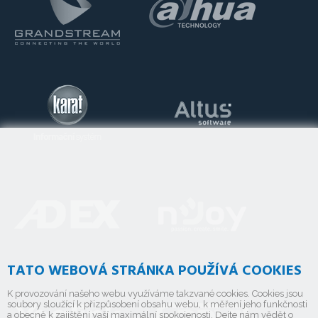
TATO WEBOVÁ STRÁNKA POUŽÍVÁ COOKIES
K provozování našeho webu využíváme takzvané cookies. Cookies jsou
soubory sloužící k přizpůsobení obsahu webu, k měření jeho funkčnosti
a obecně k zajištění vaší maximální spokojenosti. Dejte nám vědět o