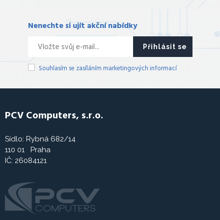
Nenechte si ujít akční nabídky
Přihlásit se
Souhlasím se zasíláním marketingových informací
PCV Computers, s.r.o.
Sídlo: Rybná 682/14
110 01 Praha
IČ: 26084121