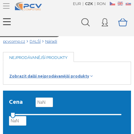
EUR
CZK
RON
CZ
EN
SK
Načítám data...
pcvcomp.cz
DALŠÍ
Nářadí
NEJPRODÁVANĚJŠÍ PRODUKTY
Zobrazit další nejprodávanější produkty
Cena