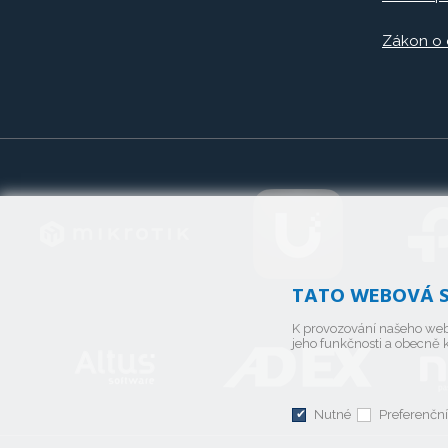
Zákon o
TATO WEBOVÁ S
K provozování našeho web
jeho funkčnosti a obecně k
Nutné
Preferenční