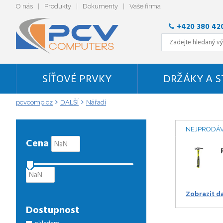
O nás
Produkty
Dokumenty
Vaše firma
+420 380 42
SÍŤOVÉ PRVKY
DRŽÁKY A 
pcvcomp.cz
DALŠÍ
Nářadí
NEJPRODÁV
Cena
Zobrazit d
Dostupnost