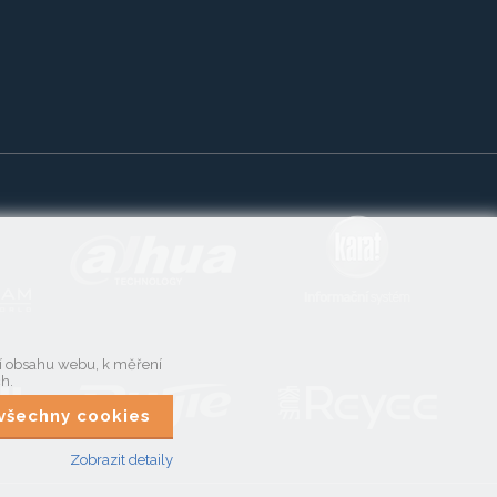
ní obsahu webu, k měření
ch.
t všechny cookies
Zobrazit detaily