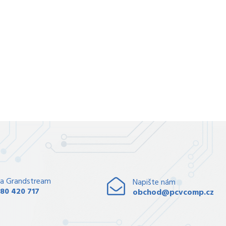
a Grandstream
Napište nám
80 420 717
obchod@pcvcomp.cz