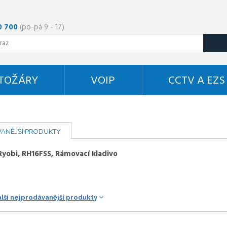
0 700
(po-pá 9 - 17)
STOŽÁRY
VOIP
CCTV A EZS
ANĚJŠÍ PRODUKTY
Ryobi, RH16FSS, Rámovací kladivo
alší nejprodávanější produkty