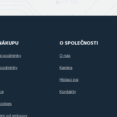
 NÁKUPU
O SPOLEČNOSTI
í podmínky
O nás
 podmínky
Kariéra
Hlídací psi
ce
Kontakty
ookies
ní od smlouvy