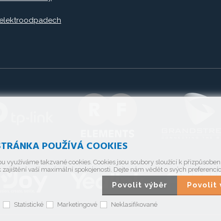
 elektroodpadech
TRÁNKA POUŽÍVÁ COOKIES
u využíváme takzvané cookies. Cookies jsou soubory sloužící k přizpůsobe
 zajištění vaší maximální spokojenosti. Dejte nám vědět o svých preferencí
Povolit výběr
Povoli
Statistické
Marketingové
Neklasifikované