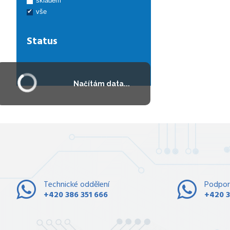
skladem
vše
Status
Načítám data...
Technické oddělení
Podpor
+420 386 351 666
+420 3