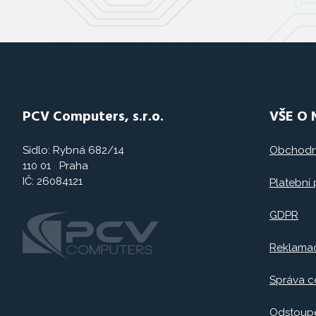
PCV Computers, s.r.o.
VŠE O
Sídlo: Rybná 682/14
Obchodn
110 01 Praha
IČ: 26084121
Platební
GDPR
Reklama
Správa c
Odstoupe