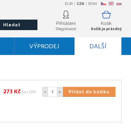
EUR
CZK
RON
CZ
EN
SK
Přihlášení
Košík
Hledat
Košík je prázdný
(Registrace)
VÝPRODEJ
DALŠÍ
273
Kč
bez DPH
Přidat do košíku