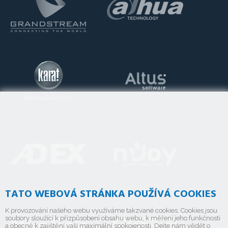
TATO WEBOVÁ STRÁNKA POUŽÍVÁ COOKIES
K provozování našeho webu využíváme takzvané cookies. Cookies jsou
soubory sloužící k přizpůsobení obsahu webu, k měření jeho funkčnosti
a obecně k zajištění vaší maximální spokojenosti. Dejte nám vědět o