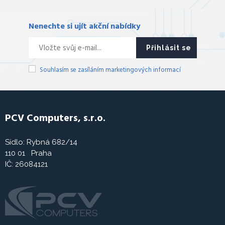
Nenechte si ujít akční nabídky
Přihlásit se
Souhlasím se zasíláním marketingových informací
PCV Computers, s.r.o.
Sídlo: Rybná 682/14
110 01 Praha
IČ: 26084121