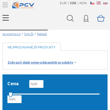
EUR
CZK
RON
CZ
EN
SK
Načítám data...
pcvcomp.cz
DALŠÍ
Nářadí
NEJPRODÁVANĚJŠÍ PRODUKTY
Zobrazit další nejprodávanější produkty
Cena