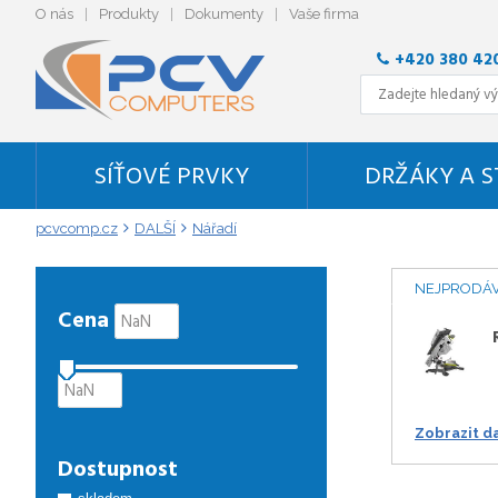
O nás
Produkty
Dokumenty
Vaše firma
+420 380 42
SÍŤOVÉ PRVKY
DRŽÁKY A 
pcvcomp.cz
DALŠÍ
Nářadí
NEJPRODÁV
Cena
Zobrazit d
Dostupnost