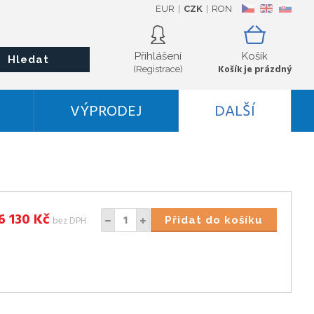
EUR
CZK
RON
CZ
EN
SK
Přihlášení
Košík
Hledat
Košík je prázdný
(Registrace)
VÝPRODEJ
DALŠÍ
6 130
Kč
bez DPH
Přidat do košíku