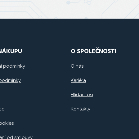
 NÁKUPU
O SPOLEČNOSTI
í podmínky
O nás
 podmínky
Kariéra
Hlídací psi
ce
Kontakty
ookies
ní od smlouvy