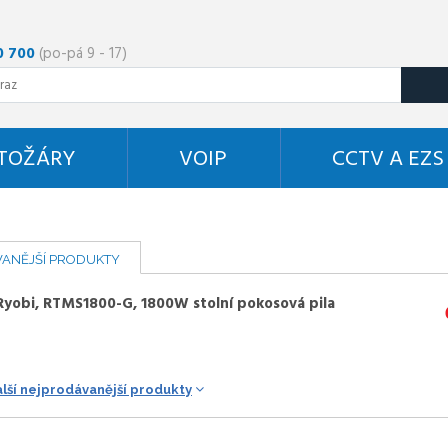
0 700
(po-pá 9 - 17)
STOŽÁRY
VOIP
CCTV A EZS
ANĚJŠÍ PRODUKTY
Ryobi, RTMS1800-G, 1800W stolní pokosová pila
alší nejprodávanější produkty