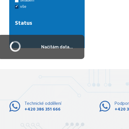
skladem
vše
Status
Načítám data...
Technické oddělení
Podpor
+420 386 351 666
+420 3