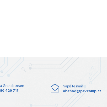
a Grandstream
Napište nám
80 420 717
obchod@pcvcomp.cz