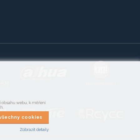
ní obsahu webu, k měření
ch.
t všechny cookies
Zobrazit detaily