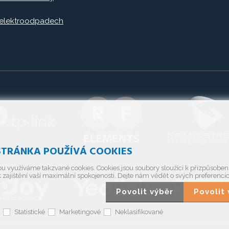
 elektroodpadech
TRÁNKA POUŽÍVÁ COOKIES
u využíváme takzvané cookies. Cookies jsou soubory sloužící k přizpůsobe
 zajištění vaší maximální spokojenosti. Dejte nám vědět o svých preferencí
Povolit výběr
Povoli
Statistické
Marketingové
Neklasifikované