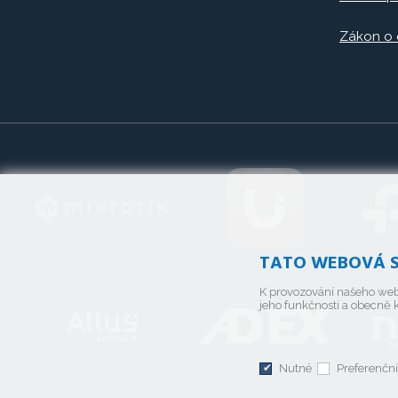
Zákon o
TATO WEBOVÁ S
K provozování našeho web
jeho funkčnosti a obecně k
Nutné
Preferenční