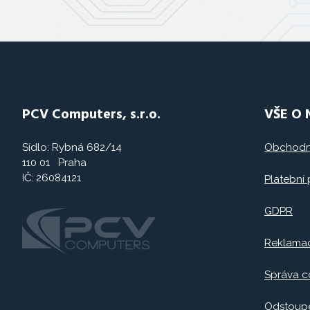
PCV Computers, s.r.o.
VŠE O
Sídlo: Rybná 682/14
Obchodn
110 01 Praha
IČ: 26084121
Platební
GDPR
Reklama
Správa c
Odstoupe