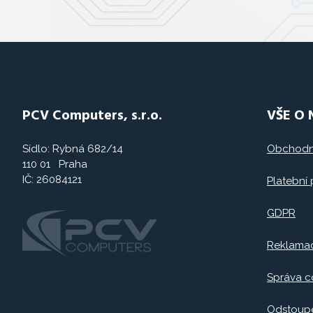
PCV Computers, s.r.o.
VŠE O
Sídlo: Rybná 682/14
Obchodn
110 01 Praha
IČ: 26084121
Platební
GDPR
Reklama
Správa c
Odstoupe