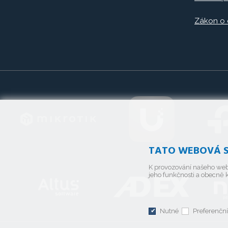
Zákon o
TATO WEBOVÁ S
K provozování našeho web
jeho funkčnosti a obecně k
Nutné
Preferenční