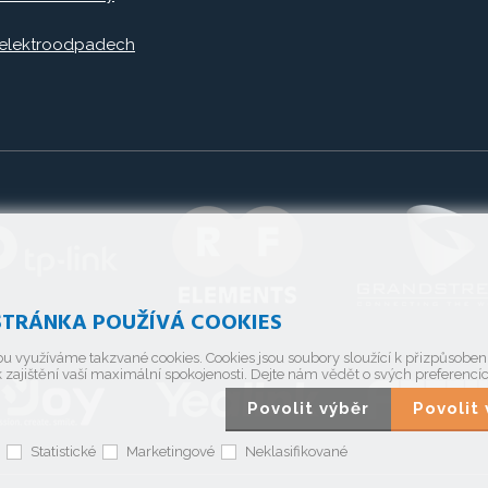
 elektroodpadech
TRÁNKA POUŽÍVÁ COOKIES
u využíváme takzvané cookies. Cookies jsou soubory sloužící k přizpůsobe
 zajištění vaší maximální spokojenosti. Dejte nám vědět o svých preferencí
Povolit výběr
Povoli
Statistické
Marketingové
Neklasifikované