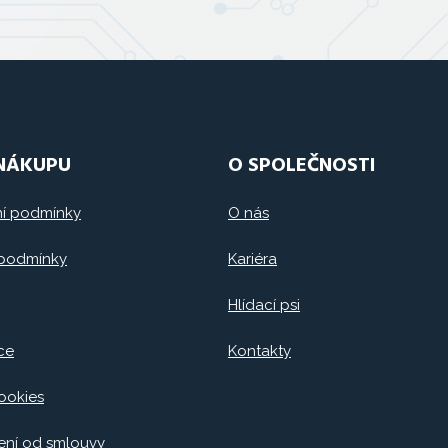
 NÁKUPU
O SPOLEČNOSTI
í podmínky
O nás
 podmínky
Kariéra
Hlídací psi
ce
Kontakty
ookies
ní od smlouvy