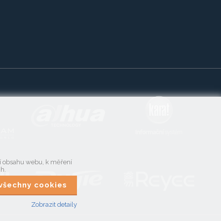
ní obsahu webu, k měření
ch.
t všechny cookies
Zobrazit detaily