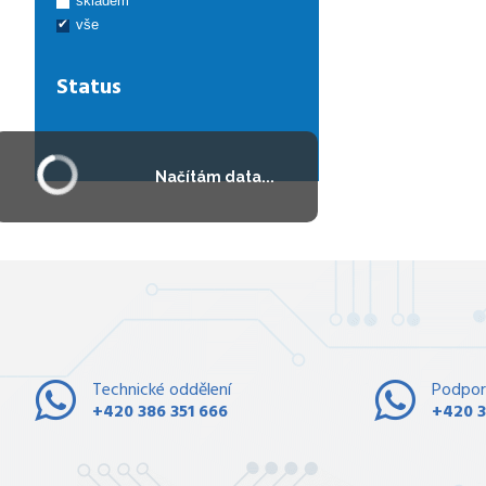
skladem
vše
Status
Načítám data...
Technické oddělení
Podpor
+420 386 351 666
+420 3