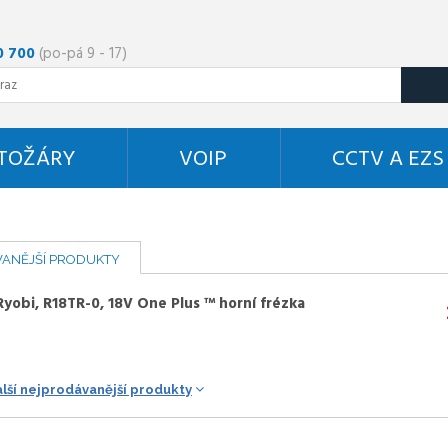
0 700
(po-pá 9 - 17)
STOŽÁRY
VOIP
CCTV A EZS
ANĚJŠÍ PRODUKTY
Ryobi, R18TR-0, 18V One Plus ™ horní frézka
alší nejprodávanější produkty