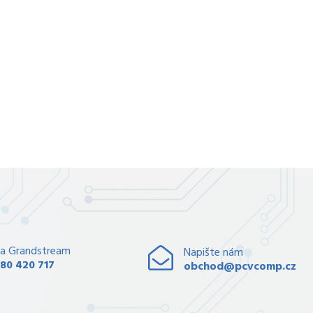
a Grandstream
Napište nám
80 420 717
obchod@pcvcomp.cz