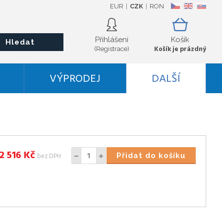
EUR
CZK
RON
CZ
EN
SK
Přihlášení
Košík
Hledat
Košík je prázdný
(Registrace)
VÝPRODEJ
DALŠÍ
2 516
Kč
bez DPH
Přidat do košíku