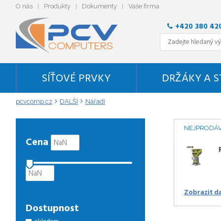
O nás
Produkty
Dokumenty
Vaše firma
+420 380 42
SÍŤOVÉ PRVKY
DRŽÁKY A 
pcvcomp.cz
DALŠÍ
Nářadí
NEJPRODÁV
Cena
Zobrazit d
Dostupnost