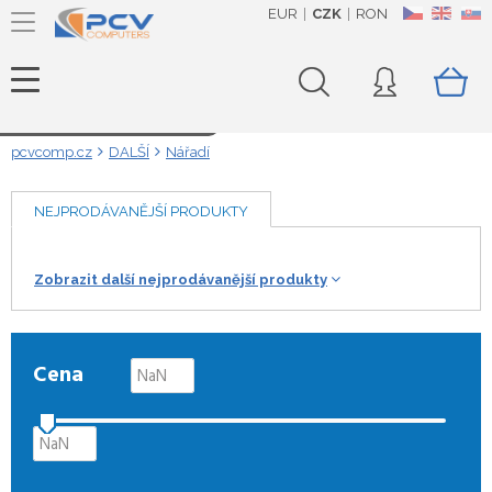
EUR
CZK
RON
CZ
EN
SK
Načítám data...
pcvcomp.cz
DALŠÍ
Nářadí
NEJPRODÁVANĚJŠÍ PRODUKTY
Zobrazit další nejprodávanější produkty
Cena