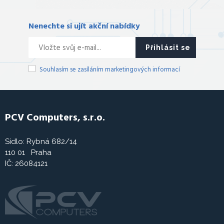
Nenechte si ujít akční nabídky
Přihlásit se
Souhlasím se zasíláním marketingových informací
PCV Computers, s.r.o.
Sídlo: Rybná 682/14
110 01 Praha
IČ: 26084121