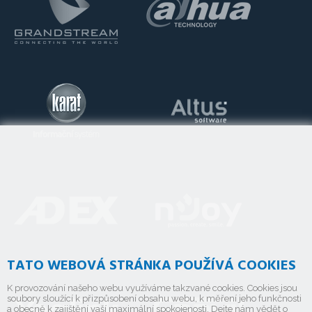
TATO WEBOVÁ STRÁNKA POUŽÍVÁ COOKIES
K provozování našeho webu využíváme takzvané cookies. Cookies jsou
soubory sloužící k přizpůsobení obsahu webu, k měření jeho funkčnosti
a obecně k zajištění vaší maximální spokojenosti. Dejte nám vědět o